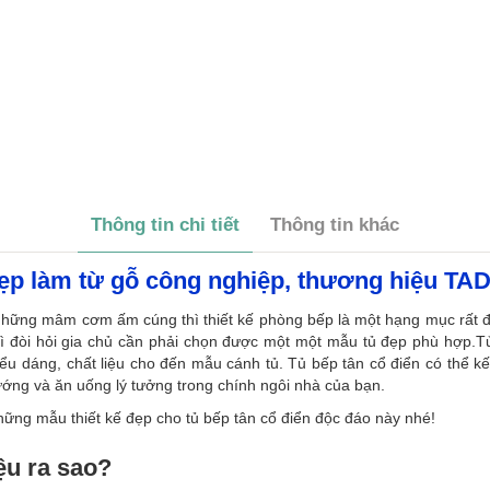
Thông tin chi tiết
Thông tin khác
đẹp làm từ gỗ công nghiệp, thương hiệu TA
 những mâm cơm ấm cúng thì thiết kế phòng bếp là một hạng mục rất đ
ì đòi hỏi gia chủ cần phải chọn được một một mẫu tủ đẹp phù hợp.Tủ
kiểu dáng, chất liệu cho đến mẫu cánh tủ. Tủ bếp tân cổ điển có thể 
ng và ăn uống lý tưởng trong chính ngôi nhà của bạn.
hững mẫu thiết kế đẹp cho tủ bếp tân cổ điển độc đáo này nhé!
iệu ra sao?