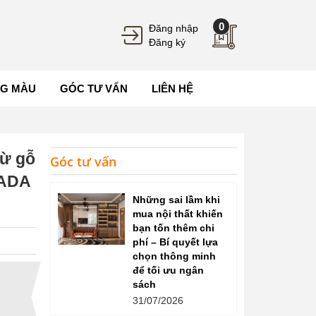
0
Đăng nhập
Đăng ký
G MÀU
GÓC TƯ VẤN
LIÊN HỆ
từ gỗ
Góc tư vấn
TADA
Những sai lầm khi
mua nội thất khiến
bạn tốn thêm chi
phí – Bí quyết lựa
chọn thông minh
để tối ưu ngân
sách
31/07/2026