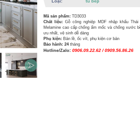
Loại:
tủ bếp
Mã sản phẩm:
TD3033
Chất liệu:
Gỗ công nghiệp MDF nhập khẩu Thái
Melamine cao cấp chống ẩm mốc và chống xước bề
ưu nhất, vệ sinh dễ dàng
Phụ kiện:
Bản lề, ốc vít, phụ kiện cơ bản
Bảo hành: 24
tháng
H
otline/Zalo:
0906.09.22.62 / 0909.56.86.26