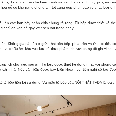
m khô, đồ ăn đã qua chế biến tránh sự xâm hại của chuột, gián, mối m
 liệu gỗ có khả năng chống ẩm tốt cũng góp phần bảo vệ chất lượng t
ấu ăn các bạn hãy phân chia chúng rõ ràng. Tủ bếp được thiết kế th
 sự cố lộn xộn dễ gây vỡ chén bát hàng ngày.
n. Không gia nấu ăn ở giữa, hai bên bếp, phía trên và ở dưới đều có
Khu vực nấu ăn, khu vực lưu trữ thực phẩm, khi vực đựng đồ gia vị,kh
iúp ích cho việc nấu ăn. Tủ bếp được thiết kế đồng nhất với phong c
ủa căn nhà. Nếu căn bếp được bày biện khoa học, tiện nghi sẽ tạo đượ
t kế tủ bếp tiện lợi sử dụng. Và mẫu tủ bếp của NỘI THẤT TADA là lựa