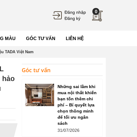
0
Đăng nhập
Đăng ký
G MÀU
GÓC TƯ VẤN
LIÊN HỆ
iệu TADA Việt Nam
 L
Góc tư vấn
n hảo
Những sai lầm khi
u
mua nội thất khiến
bạn tốn thêm chi
phí – Bí quyết lựa
chọn thông minh
để tối ưu ngân
sách
31/07/2026