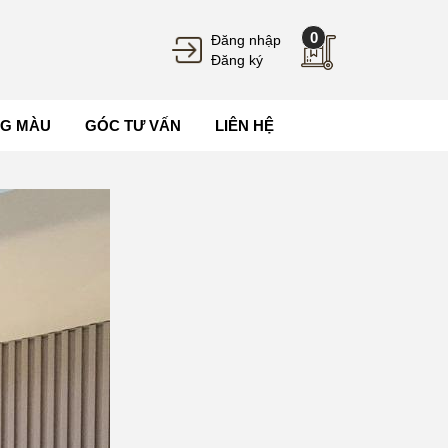
0
Đăng nhập
Đăng ký
G MÀU
GÓC TƯ VẤN
LIÊN HỆ