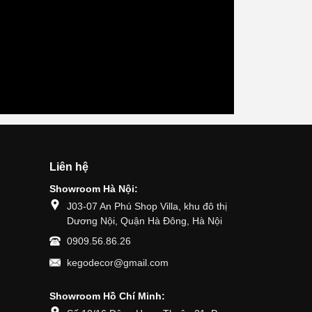
A tại Aeon
máy Mediamart!
TADA mong muốn đem lại cho khách hàng sự lự
h hàng các dòng
sản phẩm nội thất và điện tử phù hợp cho căn
ời Việt thiết kế
cách thuận tiện nhất. ------------------------------
tại...
Liên hệ
Showroom Hà Nội:
J03-07 An Phú Shop Villa, khu đô thị
Dương Nội, Quận Hà Đông, Hà Nội
0909.56.86.26
kegodecor@gmail.com
Showroom Hồ Chí Minh: