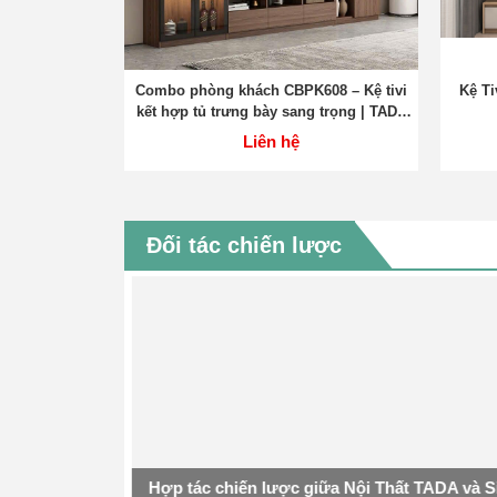
Combo phòng khách CBPK608 – Kệ tivi
Kệ Ti
kết hợp tủ trưng bày sang trọng | TADA
Việt Nam
Liên hệ
Đối tác chiến lược
Hợp tác chiến lược giữa Nội Thất TADA và Si