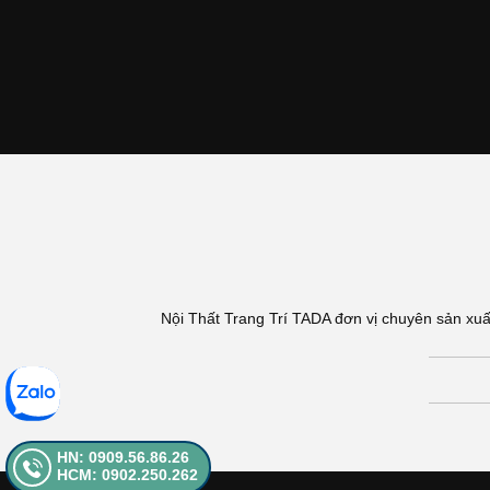
Nội Thất Trang Trí TADA đơn vị chuyên sản xuấ
HN: 0909.56.86.26
HCM: 0902.250.262