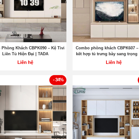
Phòng Khách CBPK090 – Kệ Tivi
Combo phòng khách CBPK607 – K
Liền Tủ Hiện Đại | TADA
kết hợp tủ trưng bày sang trọng
Việt Nam
Liên hệ
Liên hệ
- 34%