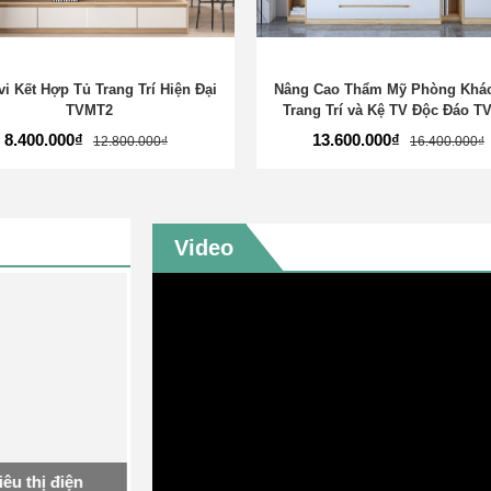
vi Kết Hợp Tủ Trang Trí Hiện Đại
Nâng Cao Thẩm Mỹ Phòng Khác
TVMT2
Trang Trí và Kệ TV Độc Đáo T
8.400.000₫
13.600.000₫
12.800.000₫
16.400.000₫
Video
êu thị điện