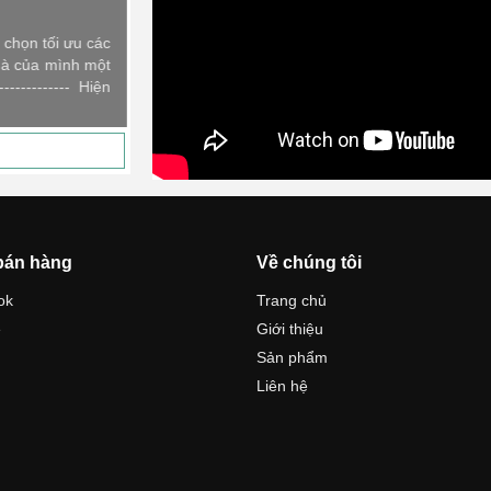
Showroom trưng bày sản phẩm nội thất TAD
mall long biên
chọn tối ưu các
hà của mình một
Nội Thất Trang Trí TADA cung cấp cho khác
------------- Hiện
sản phẩm theo xu hướng mới nhất. Do chính ngư
và sản xuất, phù hợp với cuộc...
bán hàng
Về chúng tôi
ok
Trang chủ
e
Giới thiệu
Sản phẩm
Liên hệ