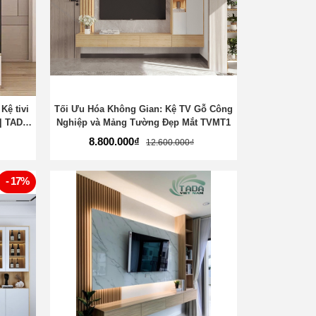
ệ tivi
Tối Ưu Hóa Không Gian: Kệ TV Gỗ Công
 | TADA
Nghiệp và Mảng Tường Đẹp Mắt TVMT1
8.800.000₫
12.600.000₫
- 17%