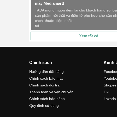
tại Aeon
máy Mediamart!
TADA mong muốn đem lại cho khách hàng sự lựa 
hàng các dòng
sản phẩm nội thất và điện tử phù hợp cho căn n
 Việt thiết kế
cách thuận tiện nhất. --------------------------------
tại...
Xem tất cả
Chính sách
Kênh 
Hướng dẫn đặt hàng
Facebo
Chính sách bảo mật
Youtub
Chính sách đổi trả
Shopee
Thanh toán và vận chuyển
Tiki
Chính sách bảo hành
Lazada
Quy định sử dụng