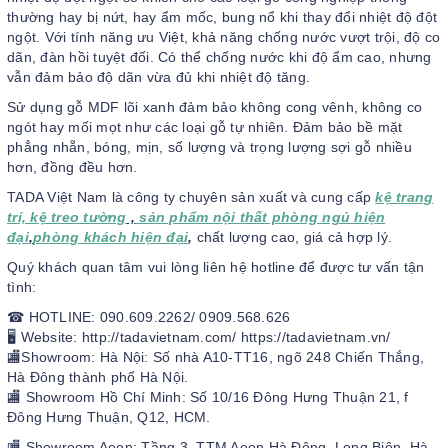
thường hay bị nứt, hay ẩm mốc, bung nổ khi thay đổi nhiệt độ đột
ngột. Với tính năng ưu Việt, khả năng chống nước vượt trội, độ co
dãn, đàn hồi tuyệt đối. Có thể chống nước khi độ ẩm cao, nhưng
vẫn đảm bảo độ dãn vừa đủ khi nhiệt độ tăng.
Sử dụng gỗ MDF lõi xanh đảm bảo không cong vênh, không co
ngót hay mối mọt như các loại gỗ tự nhiên. Đảm bảo bề mặt
phẳng nhẵn, bóng, mịn, số lượng và trọng lượng sợi gỗ nhiều
hơn, đồng đều hơn.
TADA Việt Nam là công ty chuyên sản xuất và cung cấp
kệ trang
trí, kệ treo tường
,
sản phẩm nội thất phòng ngủ hiện
đại
,
phòng khách hiện đại
,
chất lượng cao, giá cả hợp lý.
Quý khách quan tâm vui lòng liên hệ hotline để được tư vấn tận
tình:
☎ HOTLINE: 090.609.2262/ 0909.568.626
🖥 Website: http://tadavietnam.com/ https://tadavietnam.vn/
🏬Showroom: Hà Nội: Số nhà A10-TT16, ngõ 248 Chiến Thắng,
Hà Đông thành phố Hà Nội.
🏬 Showroom Hồ Chí Minh: Số 10/16 Đông Hưng Thuận 21, f
Đông Hưng Thuận, Q12, HCM.
🏬 Showroom Aeon: Tầng 3, TTM Aeon Hà Đông, Long Biên, Hà