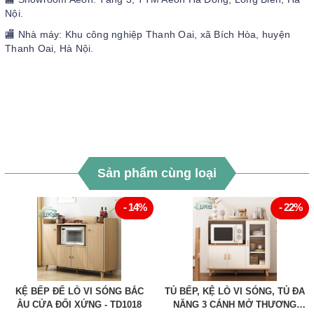
Nội.
🏬 Nhà máy: Khu công nghiệp Thanh Oai, xã Bích Hòa, huyện
Thanh Oai, Hà Nội.
Sản phẩm cùng loại
- 14%
- 22%
KỆ BẾP ĐỂ LÒ VI SÓNG BẮC
TỦ BẾP, KỆ LÒ VI SÓNG, TỦ ĐA
ÂU CỬA ĐỐI XỨNG - TD1018
NĂNG 3 CÁNH MỞ THƯƠNG