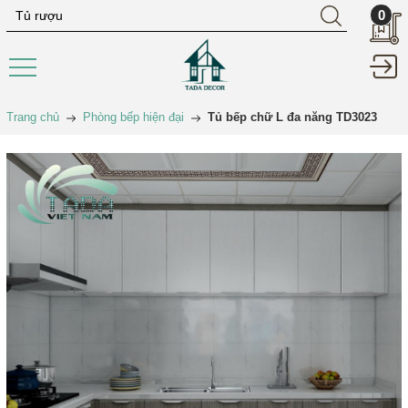
0
Trang chủ
Phòng bếp hiện đại
Tủ bếp chữ L đa năng TD3023