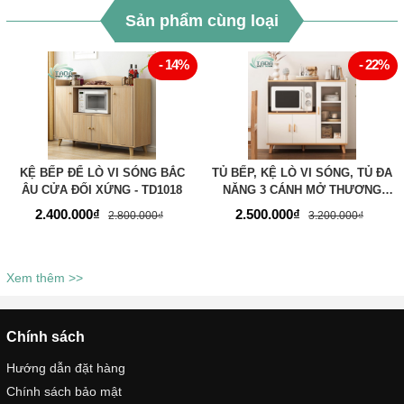
Sản phẩm cùng loại
- 14%
- 22%
KỆ BẾP ĐỂ LÒ VI SÓNG BẮC
TỦ BẾP, KỆ LÒ VI SÓNG, TỦ ĐA
ÂU CỬA ĐỐI XỨNG - TD1018
NĂNG 3 CÁNH MỞ THƯƠNG
HIỆU TADA - TD3201
2.400.000₫
2.500.000₫
2.800.000₫
3.200.000₫
Xem thêm >>
Chính sách
Hướng dẫn đặt hàng
Chính sách bảo mật