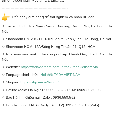
thị lớn: Aeon Mall, Mediamart, Emart…
----------------------------------------------------
Đến ngay cửa hàng để trải nghiệm và nhận ưu đãi:
✧ Trụ sở chính: Toà Nam Cường Building, Dương Nội, Hà Đông, Hà
Nội.
✧ Showroom HN: A10/TT16 Khu đô thị Văn Quán, Hà Đông, Hà Nội.
✧ Showroom HCM: 12A Đông Hưng Thuận 21, Q12, HCM.
✧ Nhà máy sản xuất : Khu công nghiệp Thanh Oai, Thanh Oai, Hà
Nội.
✧ Website:
https://tadavietnam.com/
https://tadavietnam.vn/
✧ Fanpage chính thức
: Nội thất TADA VIỆT NAM.
✧ Shopee:
https://shp.ee/yn9wbm7
✧ Hotline /Zalo: Hà Nội : 090609.2262 - HCM: 0909.56.86.26.
✧ Bảo hành - Khiếu nại : Zalo : 0936.559.552
✧ Hợp tác cùng TADA (Đại lý, Sỉ, CTV): 0936.353.616 (Zalo).