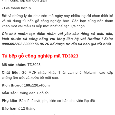
- Thi công, lắp đặt đơn giản
- Giá thành hợp lý
Bởi vì những lý do như trên mà ngày nay nhiều người chọn thiết kế
và sử dụng tủ bếp gỗ công nghiệp hơn. Các bạn cũng nên tham
khảo một vài mẫu tủ bếp mới nhất để tiện lựa chọn.
Gia chủ muốn tạo điểm nhấn với yêu cầu riêng về màu sắc,
kích thước và công năng vui lòng liên hệ với Hotline / Zalo:
0906092262 / 0909.56.86.26 để được tư vấn và báo giá tốt nhất.
Tủ bếp gỗ công nghiệp mã TD3023
Mã sản phẩm:
TD3023
Chất liệu:
Gỗ MDF nhập khẩu Thái Lan phủ Melamin cao cấp
chống ẩm ướt và xước bề mặt cao.
Kích thước: 160x120x40cm
Màu sắc:
trắng đen + gỗ sồi
Phụ kiện
: Bản lề, ốc vít, phụ kiện cơ bản cho việc lắp đặt
Bảo hành:
12 tháng