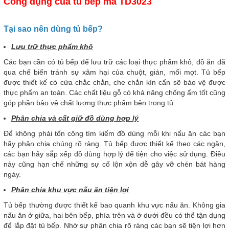
Công dụng của tủ bếp mã TD3023
Tại sao nên dùng tủ bếp?
Lưu trữ thực phẩm khô
Các bạn cần có tủ bếp để lưu trữ các loại thực phẩm khô, đồ ăn đã
qua chế biến tránh sự xâm hại của chuột, gián, mối mọt. Tủ bếp
được thiết kế có cửa chắc chắn, che chắn kín cẩn sẽ bảo vệ được
thực phẩm an toàn. Các chất liệu gỗ có khả năng chống ẩm tốt cũng
góp phần bảo vệ chất lượng thực phẩm bên trong tủ.
Phân chia và cất giữ đồ dùng hợp lý
Để không phải tốn công tìm kiếm đồ dùng mỗi khi nấu ăn các bạn
hãy phân chia chúng rõ ràng. Tủ bếp được thiết kế theo các ngăn,
các bạn hãy sắp xếp đồ dùng hợp lý để tiện cho việc sử dụng. Điều
này cũng hạn chế những sự cố lộn xộn dễ gây vỡ chén bát hàng
ngày.
Phân chia khu vực nấu ăn tiện lợi
Tủ bếp thường được thiết kế bao quanh khu vực nấu ăn. Không gia
nấu ăn ở giữa, hai bên bếp, phía trên và ở dưới đều có thể tận dụng
để lắp đặt tủ bếp. Nhờ sự phân chia rõ ràng các bạn sẽ tiện lợi hơn