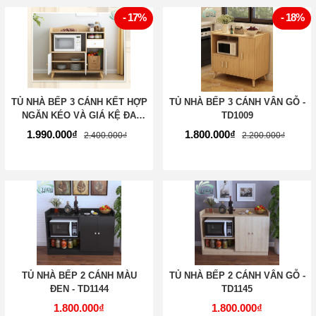
- 17%
- 18%
TỦ NHÀ BẾP 3 CÁNH KẾT HỢP
TỦ NHÀ BẾP 3 CÁNH VÂN GỖ -
NGĂN KÉO VÀ GIÁ KỆ ĐA
TD1009
NĂNG - TD1010
1.990.000₫
1.800.000₫
2.400.000₫
2.200.000₫
TỦ NHÀ BẾP 2 CÁNH MÀU
TỦ NHÀ BẾP 2 CÁNH VÂN GỖ -
ĐEN - TD1144
TD1145
1.800.000₫
1.800.000₫