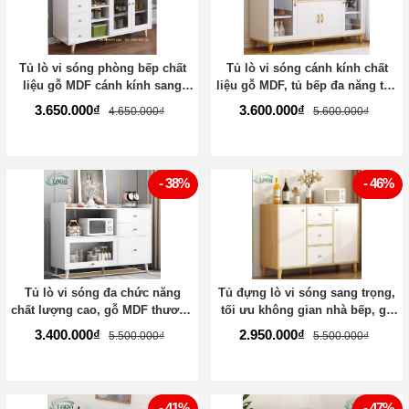
Tủ lò vi sóng phòng bếp chất
Tủ lò vi sóng cánh kính chất
liệu gỗ MDF cánh kính sang
liệu gỗ MDF, tủ bếp đa năng tiết
trọng - TD3202
kiệm không gian - TD3203
3.650.000₫
3.600.000₫
4.650.000₫
5.600.000₫
- 38%
- 46%
Tủ lò vi sóng đa chức năng
Tủ đựng lò vi sóng sang trọng,
chất lượng cao, gỗ MDF thương
tối ưu không gian nhà bếp, gỗ
hiệu TADA Việt Nam- TD3204
MDF thương hiệu TADA Việt
3.400.000₫
2.950.000₫
5.500.000₫
5.500.000₫
Nam -TD3205
- 41%
- 47%