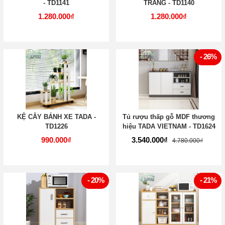
- TD1141
TRẮNG - TD1140
1.280.000₫
1.280.000₫
- 26%
KỆ CÂY BÁNH XE TADA -
Tủ rượu thấp gỗ MDF thương
TD1226
hiệu TADA VIETNAM - TD1624
990.000₫
3.540.000₫
4.780.000₫
- 20%
- 21%