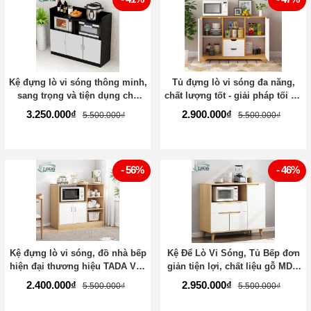
Kệ đựng lò vi sóng thông minh,
Tủ đựng lò vi sóng đa năng,
sang trọng và tiện dụng cho
chất lượng tốt - giải pháp tối ưu
mọi không gian bếp, gỗ MDF
cho căn bếp nhỏ thương hiệu
3.250.000₫
2.900.000₫
5.500.000₫
5.500.000₫
thương hiệu TADA Việt Nam -
TADA Việt Nam - TD3207
TD3206
- 56%
- 46%
Kệ đựng lò vi sóng, đồ nhà bếp
Kệ Để Lò Vi Sóng, Tủ Bếp đơn
hiện đại thương hiệu TADA Việt
giản tiện lợi, chất liệu gỗ MDF,
Nam - TD3208
thương hiệu TADA Việt Nam -
2.400.000₫
2.950.000₫
5.500.000₫
5.500.000₫
TD3209