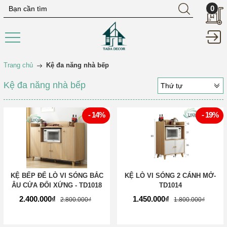
0
Trang chủ
Kệ đa năng nhà bếp
Kệ đa năng nhà bếp
Thứ tự
- 14%
- 19%
KỆ BẾP ĐỂ LÒ VI SÓNG BẮC
KỆ LÒ VI SÓNG 2 CÁNH MỞ-
ÂU CỬA ĐỐI XỨNG - TD1018
TD1014
2.400.000₫
1.450.000₫
2.800.000₫
1.800.000₫