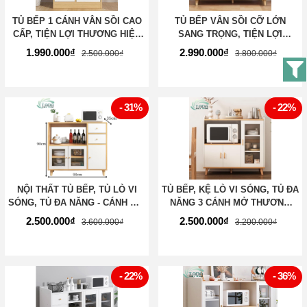
TỦ BẾP 1 CÁNH VÂN SỒI CAO
TỦ BẾP VÂN SỒI CỠ LỚN
CẤP, TIỆN LỢI THƯƠNG HIỆU
SANG TRỌNG, TIỆN LỢI
TADA - TD3198
THƯƠNG HIỆU TADA - TD3199
1.990.000₫
2.990.000₫
2.500.000₫
3.800.000₫
- 31%
- 22%
NỘI THẤT TỦ BẾP, TỦ LÒ VI
TỦ BẾP, KỆ LÒ VI SÓNG, TỦ ĐA
SÓNG, TỦ ĐA NĂNG - CÁNH MỞ
NĂNG 3 CÁNH MỞ THƯƠNG
KẾT HỢP NGĂN KÉO -
HIỆU TADA - TD3201
2.500.000₫
2.500.000₫
3.600.000₫
3.200.000₫
THƯƠNG HIỆU TADA - TD3200
- 22%
- 36%