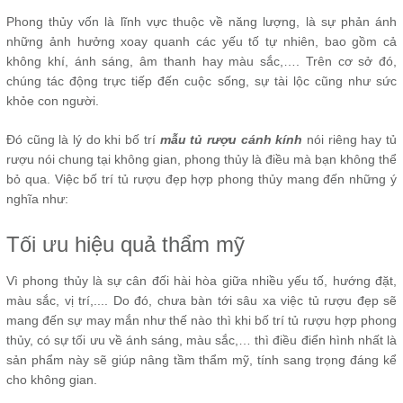
Phong thủy vốn là lĩnh vực thuộc về năng lượng, là sự phản ánh
những ảnh hưởng xoay quanh các yếu tố tự nhiên, bao gồm cả
không khí, ánh sáng, âm thanh hay màu sắc,…. Trên cơ sở đó,
chúng tác động trực tiếp đến cuộc sống, sự tài lộc cũng như sức
khỏe con người.
Đó cũng là lý do khi bố trí
mẫu tủ rượu cánh kính
nói riêng hay tủ
rượu nói chung tại không gian, phong thủy là điều mà bạn không thể
bỏ qua. Việc bố trí tủ rượu đẹp hợp phong thủy mang đến những ý
nghĩa như:
Tối ưu hiệu quả thẩm mỹ
Vì phong thủy là sự cân đối hài hòa giữa nhiều yếu tố, hướng đặt,
màu sắc, vị trí,.... Do đó, chưa bàn tới sâu xa việc tủ rượu đẹp sẽ
mang đến sự may mắn như thế nào thì khi bố trí tủ rượu hợp phong
thủy, có sự tối ưu về ánh sáng, màu sắc,… thì điều điển hình nhất là
sản phẩm này sẽ giúp nâng tầm thẩm mỹ, tính sang trọng đáng kể
cho không gian.