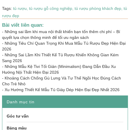
Tags:
tủ rượu,
tủ rượu gỗ công nghiệp,
tủ rượu phòng khách đẹp,
tủ
rượu đẹp
Bài viết liên quan:
-
Những sai lầm khi mua nội thất khiến bạn tốn thêm chi phí – Bí
quyết lựa chọn thông minh để tối ưu ngân sách
-
Những Tiêu Chí Quan Trọng Khi Mua Mẫu Tủ Rượu Đẹp Hiện Đại
2026
-
Những Sai Lầm Khi Thiết Kế Tủ Rượu Khiến Không Gian Kém
Sang 2026
-
Những Mẫu Kệ Tivi Tối Giản (Minimalism) Đang Dẫn Đầu Xu
Hướng Nội Thất Hiện Đại 2026
-
Khoảng Cách Chống Gù Lưng Và Tư Thế Ngồi Học Đúng Cách
Cho Trẻ Nhỏ
-
Xu Hướng Thiết Kế Mẫu Tủ Giày Dép Hiện Đại Đẹp Nhất 2026
Danh mục tin
Góc tư vấn
Bảng màu