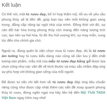
Kết luận
Có thể nói, một
tủ rượu đẹp,
bố trí hợp thẩm mỹ, tối ưu về yêu cầu
phong thủy sẽ là tiền đề, giúp bạn tạo nên một không gian sang
trọng, đẳng cấp riêng tại ngôi nhà của mình. Đồng thời với đó, sự
cân đối hài hòa trong phong thủy còn mang đến năng lượng tích
cực, tạo nên sự hài hòa, từ đó thu hút vượng khí, sự may mắn, sung
túc đến cho chính gia chủ.
Ngoài ra, đừng quên là việc chọn mua tủ rượu đẹp, dù là
tủ rượu
âm tường
hay tủ rượu kiểu dáng nào cũng sẽ cần lưu ý đến chất
lượng sản phẩm, mẫu mã của
mẫu tủ rượu đẹp bằng gỗ
được lựa
chọn cũng như các vấn đề về kích thước và màu sắc nhằm đáp ứng
sự phù hợp với không gian sống của mỗi người.
Để được tư vấn chi tiết hơn về
tủ rượu đẹp
đáp ứng tiêu chuẩn
riêng cũng như được cập nhật thêm các vấn đề xoay quanh phong
thủy tủ rượu, đừng ngần ngại mà hãy liên hệ đến
Nội Thất TADA
Việt Nam
ngay hôm nay nhé!