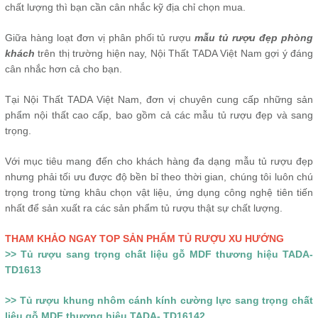
chất lượng thì bạn cần cân nhắc kỹ địa chỉ chọn mua.
Giữa hàng loạt đơn vị phân phối tủ rượu
mẫu tủ rượu đẹp phòng
khách
trên thị trường hiện nay, Nội Thất TADA Việt Nam gợi ý đáng
cân nhắc hơn cả cho bạn.
Tại Nội Thất TADA Việt Nam, đơn vị chuyên cung cấp những sản
phẩm nội thất cao cấp, bao gồm cả các mẫu tủ rượu đẹp và sang
trọng.
Với mục tiêu mang đến cho khách hàng đa dạng mẫu tủ rượu đẹp
nhưng phải tối ưu được độ bền bỉ theo thời gian, chúng tôi luôn chú
trọng trong từng khâu chọn vật liệu, ứng dụng công nghệ tiên tiến
nhất để sản xuất ra các sản phẩm tủ rượu thật sự chất lượng.
THAM KHẢO NGAY TOP SẢN PHẨM TỦ RƯỢU XU HƯỚNG
>> Tủ rượu sang trọng chất liệu gỗ MDF thương hiệu TADA-
TD1613
>> Tủ rượu khung nhôm cánh kính cường lực sang trọng chất
liệu gỗ MDF thương hiệu TADA- TD16142