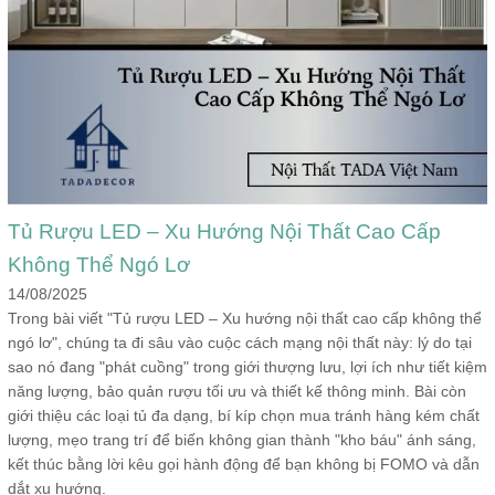
Tủ Rượu LED – Xu Hướng Nội Thất Cao Cấp
Không Thể Ngó Lơ
14/08/2025
Trong bài viết "Tủ rượu LED – Xu hướng nội thất cao cấp không thể
ngó lơ", chúng ta đi sâu vào cuộc cách mạng nội thất này: lý do tại
sao nó đang "phát cuồng" trong giới thượng lưu, lợi ích như tiết kiệm
năng lượng, bảo quản rượu tối ưu và thiết kế thông minh. Bài còn
giới thiệu các loại tủ đa dạng, bí kíp chọn mua tránh hàng kém chất
lượng, mẹo trang trí để biến không gian thành "kho báu" ánh sáng,
kết thúc bằng lời kêu gọi hành động để bạn không bị FOMO và dẫn
dắt xu hướng.