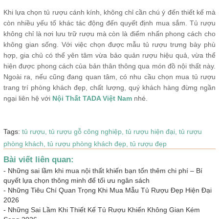
Khi lựa chọn tủ rượu cánh kính, không chỉ cần chú ý đến thiết kế mà
còn nhiều yếu tố khác tác động đến quyết định mua sắm. Tủ rượu
không chỉ là nơi lưu trữ rượu mà còn là điểm nhấn phong cách cho
không gian sống. Với việc chọn được mẫu tủ rượu trưng bày phù
hợp, gia chủ có thể yên tâm vừa bảo quản rượu hiệu quả, vừa thể
hiện được phong cách của bản thân thông qua món đồ nội thất này.
Ngoài ra, nếu cũng đang quan tâm, có nhu cầu chọn mua tủ rượu
trang trí phòng khách đẹp, chất lượng, quý khách hàng đừng ngần
ngại liên hệ với
Nội Thất TADA Việt Nam
nhé.
Tags:
tủ rượu,
tủ rượu gỗ công nghiệp,
tủ rượu hiện đại,
tủ rượu
phòng khách,
tủ rượu phòng khách đẹp,
tủ rượu đẹp
Bài viết liên quan:
-
Những sai lầm khi mua nội thất khiến bạn tốn thêm chi phí – Bí
quyết lựa chọn thông minh để tối ưu ngân sách
-
Những Tiêu Chí Quan Trọng Khi Mua Mẫu Tủ Rượu Đẹp Hiện Đại
2026
-
Những Sai Lầm Khi Thiết Kế Tủ Rượu Khiến Không Gian Kém