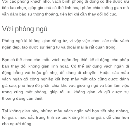
Với các phòng khách nhỏ, vách bình phong di động có thể được ưu
tiên lựa chọn, giúp gia chủ có thể linh hoạt phân chia không gian mà
vẫn đảm bảo sự thông thoáng, tiện lợi khi cần thay đổi bố cục.
Với phòng ngủ
Phòng ngủ là không gian riêng tư, vì vậy việc chọn các mẫu vách
ngăn đẹp, tạo được sự riêng tư và thoải mái là rất quan trọng.
Bạn có thể chọn các mẫu vách ngăn đẹp thiết kế di động, cho phép
bạn thay đổi không gian linh hoạt. Có thể sử dụng vách ngăn di
động bằng vải hoặc gỗ nhẹ, dễ dàng di chuyển. Hoặc, các mẫu
vách ngăn gỗ công nghiệp kết hợp mây mắt cáo cũng được đánh
giá cao, phù hợp để phân chia khu vực giường ngủ và bàn làm việc
trong cùng một phòng, giúp tối ưu không gian và giữ được sự
thoáng đãng cần thiết.
Tại không gian này, những mẫu vách ngăn với họa tiết nhẹ nhàng,
tối giản, màu sắc trung tính sẽ tạo không khí thư giãn, dễ chịu hơn
cho người dùng.