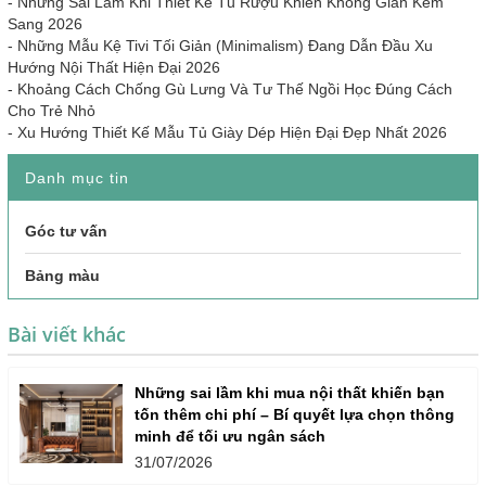
-
Những Sai Lầm Khi Thiết Kế Tủ Rượu Khiến Không Gian Kém
Sang 2026
-
Những Mẫu Kệ Tivi Tối Giản (Minimalism) Đang Dẫn Đầu Xu
Hướng Nội Thất Hiện Đại 2026
-
Khoảng Cách Chống Gù Lưng Và Tư Thế Ngồi Học Đúng Cách
Cho Trẻ Nhỏ
-
Xu Hướng Thiết Kế Mẫu Tủ Giày Dép Hiện Đại Đẹp Nhất 2026
Danh mục tin
Góc tư vấn
Bảng màu
Bài viết khác
Những sai lầm khi mua nội thất khiến bạn
tốn thêm chi phí – Bí quyết lựa chọn thông
minh để tối ưu ngân sách
31/07/2026