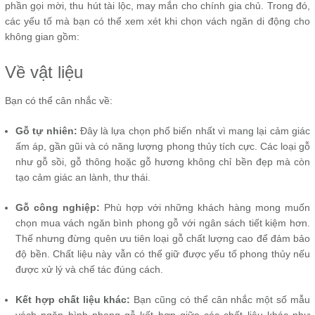
phần gọi mời, thu hút tài lộc, may mắn cho chính gia chủ. Trong đó,
các yếu tố mà bạn có thể xem xét khi chọn vách ngăn di động cho
không gian gồm:
Về vật liệu
Bạn có thể cân nhắc về:
Gỗ tự nhiên:
Đây là lựa chọn phổ biến nhất vì mang lại cảm giác
ấm áp, gần gũi và có năng lượng phong thủy tích cực. Các loại gỗ
như gỗ sồi, gỗ thông hoặc gỗ hương không chỉ bền đẹp mà còn
tạo cảm giác an lành, thư thái.
Gỗ công nghiệp:
Phù hợp với những khách hàng mong muốn
chọn mua vách ngăn bình phong gỗ với ngân sách tiết kiệm hơn.
Thế nhưng đừng quên ưu tiên loại gỗ chất lượng cao để đảm bảo
độ bền. Chất liệu này vẫn có thể giữ được yếu tố phong thủy nếu
được xử lý và chế tác đúng cách.
Kết hợp chất liệu khác:
Bạn cũng có thể cân nhắc một số mẫu
vách ngăn bình phong gỗ kết hợp giữa các chất liệu khác như