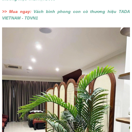
>> Mua ngay:
Vách bình phong con cò thương hiệu TADA
VIETNAM - TDVN1