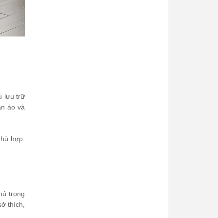
 lưu trữ
ần áo và
phù hợp.
hú trọng
ở thích,