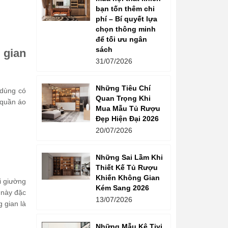
bạn tốn thêm chi
phí – Bí quyết lựa
chọn thông minh
để tối ưu ngân
sách
 gian
31/07/2026
Những Tiêu Chí
 dùng có
Quan Trọng Khi
 quần áo
Mua Mẫu Tủ Rượu
Đẹp Hiện Đại 2026
20/07/2026
Những Sai Lầm Khi
Thiết Kế Tủ Rượu
Khiến Không Gian
i giường
Kém Sang 2026
 này đặc
13/07/2026
 gian là
Những Mẫu Kệ Tivi