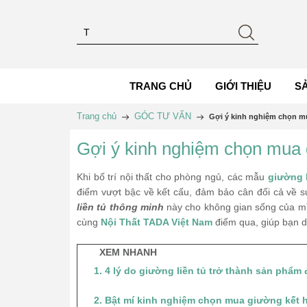
TRANG CHỦ
GIỚI THIỆU
S
Trang chủ
GÓC TƯ VẤN
Gợi ý kinh nghiệm chọn mu
Gợi ý kinh nghiệm chọn mua g
Khi bố trí nội thất cho phòng ngủ, các mẫu
giường l
điểm vượt bậc về kết cấu, đảm bảo cân đối cả về s
liền tủ thông minh
này cho không gian sống của mì
cùng
Nội Thất TADA Việt Nam
điểm qua, giúp bạn d
XEM NHANH
1. 4 lý do giường liền tủ trở thành sản phẩ
2. Bật mí kinh nghiệm chọn mua giường kết 