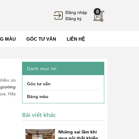
0
Đăng nhập
Đăng ký
G MÀU
GÓC TƯ VẤN
LIÊN HỆ
Danh mục tin
nhiều ưu
Góc tư vấn
giường
qua. Hãy
Bảng màu
Bài viết khác
Những sai lầm khi
mua nội thất khiến