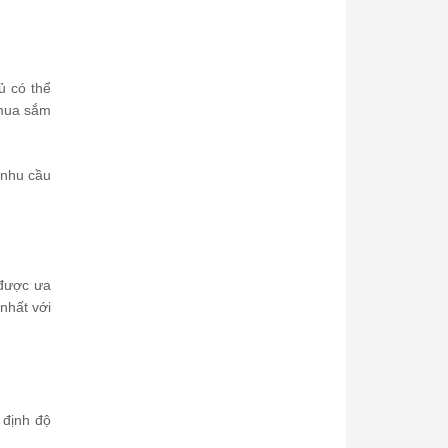
ủ có thể
c mua sắm
 nhu cầu
 được ưa
nhất với
 định độ