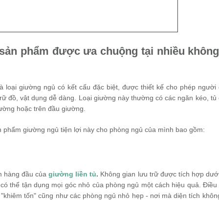
nh sản phẩm được ưa chuộng tại nhiều không
là loại giường ngủ có kết cấu đặc biệt, được thiết kế cho phép người
trữ đồ, vật dụng dễ dàng. Loại giường này thường có các ngăn kéo, tủ
giường hoặc trên đầu giường.
n phẩm giường ngủ tiện lợi này cho phòng ngủ của mình bao gồm:
ểm hàng đầu của
giường liền tủ
.
Không gian lưu trữ được tích hợp dướ
có thể tận dụng mọi góc nhỏ của phòng ngủ một cách hiệu quả. Điều
i "khiêm tốn" cũng như các phòng ngủ nhỏ hẹp - nơi mà diện tích không