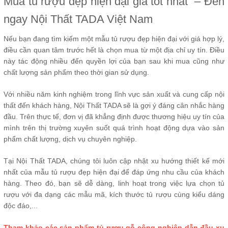
Mua tủ rượu đẹp hiện đại giá tốt nhất – Đến
ngay Nội Thất TADA Việt Nam
Nếu bạn đang tìm kiếm một mẫu tủ rượu đẹp hiện đại với giá hợp lý,
điều cần quan tâm trước hết là chọn mua từ một địa chỉ uy tín. Điều
này tác động nhiều đến quyền lợi của bạn sau khi mua cũng như
chất lượng sản phẩm theo thời gian sử dụng.
Với nhiều năm kinh nghiệm trong lĩnh vực sản xuất và cung cấp nội
thất đến khách hàng, Nội Thất TADA sẽ là gợi ý đáng cân nhắc hàng
đầu. Trên thực tế, đơn vị đã khẳng định được thương hiệu uy tín của
mình trên thị trường xuyên suốt quá trình hoạt động dựa vào sản
phẩm chất lượng, dịch vụ chuyên nghiệp.
Tại Nội Thất TADA, chúng tôi luôn cập nhật xu hướng thiết kế mới
nhất của mẫu tủ rượu đẹp hiện đại để đáp ứng nhu cầu của khách
hàng. Theo đó, bạn sẽ dễ dàng, linh hoạt trong việc lựa chọn tủ
rượu với đa dạng các mẫu mã, kích thước tủ rượu cùng kiểu dáng
độc đáo,...
Tham khảo các sản phẩm tủ rượu gỗ công nghiệp dẫn đầu xu