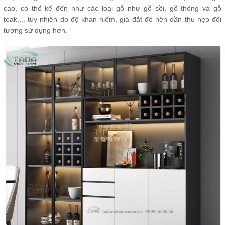
cao, có thể kể đến như các loại gỗ như gỗ sồi, gỗ thông và gỗ
teak,... tuy nhiên do độ khan hiếm, giá đắt đỏ nên dần thu hẹp đối
tượng sử dụng hơn.