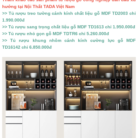
hướng tại Nội Thất TADA Việt Nam
>> Tủ rượu treo tường cánh kính chất liệu gỗ MDF TD2003 chỉ
1.990.000đ
>> Tủ rượu sang trọng chất liệu gỗ MDF TD1613 chỉ 1.950.000đ
>> Tủ rượu nhỏ gọn gỗ MDF TDTR6 chỉ 5.260.000đ
>> Tủ rượu khung nhôm cánh kính cường lực gỗ MDF
TD16142 chỉ 6.850.000đ