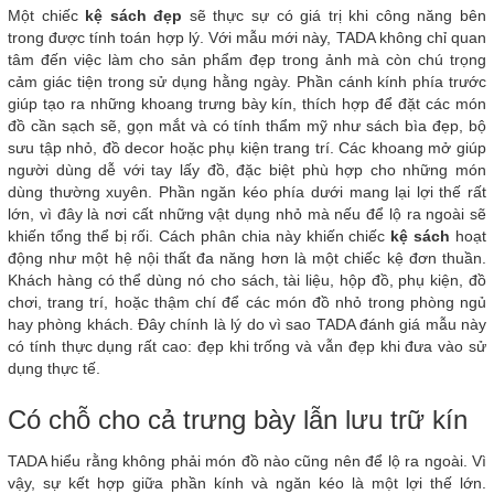
Một chiếc
kệ sách đẹp
sẽ thực sự có giá trị khi công năng bên
trong được tính toán hợp lý. Với mẫu mới này, TADA không chỉ quan
tâm đến việc làm cho sản phẩm đẹp trong ảnh mà còn chú trọng
cảm giác tiện trong sử dụng hằng ngày. Phần cánh kính phía trước
giúp tạo ra những khoang trưng bày kín, thích hợp để đặt các món
đồ cần sạch sẽ, gọn mắt và có tính thẩm mỹ như sách bìa đẹp, bộ
sưu tập nhỏ, đồ decor hoặc phụ kiện trang trí. Các khoang mở giúp
người dùng dễ với tay lấy đồ, đặc biệt phù hợp cho những món
dùng thường xuyên. Phần ngăn kéo phía dưới mang lại lợi thế rất
lớn, vì đây là nơi cất những vật dụng nhỏ mà nếu để lộ ra ngoài sẽ
khiến tổng thể bị rối. Cách phân chia này khiến chiếc
kệ sách
hoạt
động như một hệ nội thất đa năng hơn là một chiếc kệ đơn thuần.
Khách hàng có thể dùng nó cho sách, tài liệu, hộp đồ, phụ kiện, đồ
chơi, trang trí, hoặc thậm chí để các món đồ nhỏ trong phòng ngủ
hay phòng khách. Đây chính là lý do vì sao TADA đánh giá mẫu này
có tính thực dụng rất cao: đẹp khi trống và vẫn đẹp khi đưa vào sử
dụng thực tế.
Có chỗ cho cả trưng bày lẫn lưu trữ kín
TADA hiểu rằng không phải món đồ nào cũng nên để lộ ra ngoài. Vì
vậy, sự kết hợp giữa phần kính và ngăn kéo là một lợi thế lớn.