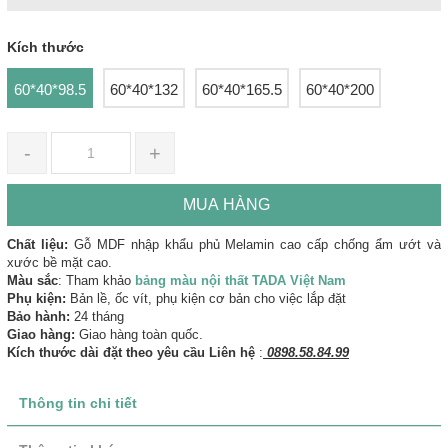
Kích thước
60*40*98.5
60*40*132
60*40*165.5
60*40*200
-
+
MUA HÀNG
Chất liệu:
Gỗ MDF nhập khẩu phủ Melamin cao cấp chống ẩm ướt và
xước bề mặt cao.
Màu sắc
: Tham khảo
bảng màu nội thất TADA Việt Nam
Phụ kiện:
Bản lề, ốc vít, phụ kiện cơ bản cho việc lắp đặt
Bảo hành:
24 tháng
Giao hàng:
Giao hàng toàn quốc.
Kích thước dài đặt theo yêu cầu Liên hệ
:
0898.58.84.99
Thông tin chi tiết