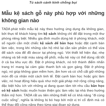
Tủ sách cánh kính chống bụi
Mẫu kệ sách gỗ này phù hợp với những
không gian nào
TADA phát triển mẫu kệ này theo hướng ứng dụng đa không gian,
bởi thực tế khách hàng tìm
kệ sách
không chỉ để đặt trong một thư
phòng riêng biệt. Nhiều gia đình muốn dùng kệ ở phòng khách, một
số người cần một chiếc
kệ sách để bàn học
hoặc đặt cạnh bàn
làm việc, trong khi những căn hộ nhỏ lại cần sản phẩm có thể vừa
để sách vừa để đồ decor tại phòng ngủ. Với thiết kế hiện đại, nhẹ
nhàng và bề mặt màu sáng dễ phối, mẫu kệ này có thể dùng rất tốt
ở cả ba khu vực đó. Đặt ở phòng khách, nó trở thành điểm nhấn
trang trí mang lại cảm giác thanh lịch và gọn gàng. Đặt ở phòng
ngủ, nó giúp không gian mềm hơn, ấm hơn và có chỗ cất giữ những
món đồ cá nhân một cách tinh tế. Đặt cạnh bàn học hoặc góc làm
việc, nó hoạt động hiệu quả như một giải pháp mở rộng công năng,
đặc biệt hữu ích với những ai đang quan tâm tới nhu cầu
bàn học
có kệ sách
hoặc muốn hoàn thiện góc làm việc tại nhà theo hướng
thẩm mỹ hơn. TADA rất ưu tiên những thiết kế có khả năng “đi cùng
cuộc sống”, nghĩa là không bị bó hẹp bởi một vị trí cố định mà có
thể thay đổi công năng theo từng giai đoạn sử dụng.