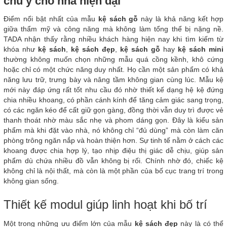
chú ý cho nhà hiện đại
Điểm nổi bật nhất của mẫu
kệ sách gỗ
này là khả năng kết hợp
giữa thẩm mỹ và công năng mà không làm tổng thể bị nặng nề.
TADA nhận thấy rằng nhiều khách hàng hiện nay khi tìm kiếm từ
khóa như
kệ sách
,
kệ sách đẹp
,
kệ sách gỗ
hay
kệ sách mini
thường không muốn chọn những mẫu quá cồng kềnh, khô cứng
hoặc chỉ có một chức năng duy nhất. Họ cần một sản phẩm có khả
năng lưu trữ, trưng bày và nâng tầm không gian cùng lúc. Mẫu kệ
mới này đáp ứng rất tốt nhu cầu đó nhờ thiết kế dạng hệ kệ đứng
chia nhiều khoang, có phần cánh kính để tăng cảm giác sang trọng,
có các ngăn kéo để cất giữ gọn gàng, đồng thời vẫn duy trì được vẻ
thanh thoát nhờ màu sắc nhẹ và phom dáng gọn. Đây là kiểu sản
phẩm mà khi đặt vào nhà, nó không chỉ “đủ dùng” mà còn làm căn
phòng trông ngăn nắp và hoàn thiện hơn. Sự tinh tế nằm ở cách các
khoang được chia hợp lý, tạo nhịp điệu thị giác dễ chịu, giúp sản
phẩm dù chứa nhiều đồ vẫn không bị rối. Chính nhờ đó, chiếc kệ
không chỉ là nội thất, mà còn là một phần của bố cục trang trí trong
không gian sống.
Thiết kế modul giúp linh hoạt khi bố trí
Một trong những ưu điểm lớn của mẫu
kệ sách đẹp
này là có thể