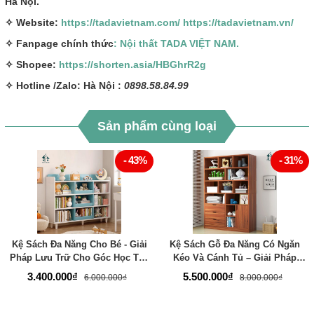
Hà Nội.
✧ Website:
https://tadavietnam.com/
https://tadavietnam.vn/
✧ Fanpage chính thức
: Nội thất TADA VIỆT NAM.
✧ Shopee:
https://shorten.asia/HBGhrR2g
✧ Hotline /Zalo: Hà Nội :
0898.58.84.99
Sản phẩm cùng loại
- 43%
- 31%
Kệ Sách Đa Năng Cho Bé - Giải
Kệ Sách Gỗ Đa Năng Có Ngăn
Pháp Lưu Trữ Cho Góc Học Tập
Kéo Và Cánh Tủ – Giải Pháp
- Thương Hiệu TADA Việt Nam -
Lưu Trữ Hiện Đại Cho Mọi
3.400.000₫
5.500.000₫
6.000.000₫
8.000.000₫
TDKS105
Không Gian - Thương Hiệu
TADA Việt Nam - TDKS106