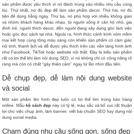
sản phẩm được yêu thích vì nó đánh trúng vào nhiều nhu cầu cùng
lúc. Thứ nhất, nó đủ đẹp để làm sản phẩm decor. Thứ hai, nó đủ
tiện để dùng hằng ngày. Thứ ba, nó phù hợp với nhiều không gian
và nhóm khách hàng khác nhau, từ người sống ở căn hộ nhỏ, gia
đình trẻ, người thích decor, đến người đang xây dựng góc làm việc
hoặc góc đọc sách tại nhà. Ngoài ra, hình thức cánh kính vòm mềm
mại kết hợp cùng tông màu sáng còn khiến sản phẩm có cảm giác
nữ tính, thanh lịch và dễ được yêu thích trên các nền tảng hình ảnh
như Facebook, TikTok hoặc website nội thất. Đây là kiểu sản phẩm
rất có lợi thế khi làm nội dung SEO, vì nó không chỉ có công năng rõ
ràng mà còn có chất “gây thiện cảm” ngay từ lần nhìn đầu tiên.
Dễ chụp đẹp, dễ làm nội dung website
và social
Một sản phẩm lên hình đẹp luôn có lợi thế lớn trong bán hàng
online. Mẫu
kệ sách đẹp
này có tỷ lệ, màu sắc và bố cục rất thuận
lợi cho việc chụp ảnh, làm banner, viết bài chuẩn SEO hay dựng nội
dung social media.
Chạm đúng nhu cầu sống gọn, sống đẹp