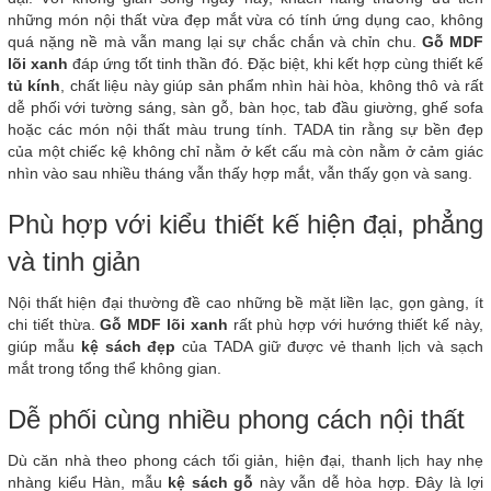
những món nội thất vừa đẹp mắt vừa có tính ứng dụng cao, không
quá nặng nề mà vẫn mang lại sự chắc chắn và chỉn chu.
Gỗ MDF
lõi xanh
đáp ứng tốt tinh thần đó. Đặc biệt, khi kết hợp cùng thiết kế
tủ kính
, chất liệu này giúp sản phẩm nhìn hài hòa, không thô và rất
dễ phối với tường sáng, sàn gỗ, bàn học, tab đầu giường, ghế sofa
hoặc các món nội thất màu trung tính. TADA tin rằng sự bền đẹp
của một chiếc kệ không chỉ nằm ở kết cấu mà còn nằm ở cảm giác
nhìn vào sau nhiều tháng vẫn thấy hợp mắt, vẫn thấy gọn và sang.
Phù hợp với kiểu thiết kế hiện đại, phẳng
và tinh giản
Nội thất hiện đại thường đề cao những bề mặt liền lạc, gọn gàng, ít
chi tiết thừa.
Gỗ MDF lõi xanh
rất phù hợp với hướng thiết kế này,
giúp mẫu
kệ sách đẹp
của TADA giữ được vẻ thanh lịch và sạch
mắt trong tổng thể không gian.
Dễ phối cùng nhiều phong cách nội thất
Dù căn nhà theo phong cách tối giản, hiện đại, thanh lịch hay nhẹ
nhàng kiểu Hàn, mẫu
kệ sách gỗ
này vẫn dễ hòa hợp. Đây là lợi