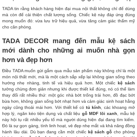
TADA tin rằng khách hàng hiện đại mua nội thất không chỉ để dùng
mà còn để cải thiện chất lượng sống. Chiếc kệ này đáp ứng đúng
mong muốn đó: vừa lưu trữ hiệu quả, vừa tăng cảm giác thẩm mỹ
cho căn phòng.
TADA DECOR mang đến mẫu kệ sách
mới dành cho những ai muốn nhà gọn
hơn và đẹp hơn
Điều TADA muốn gửi gắm qua mẫu sản phẩm này không chỉ là một
món nội thất mới, mà là một cách sắp xếp lại không gian sống theo
hướng nhẹ nhàng, tinh tế và hiệu quả hơn. Một chiếc
kệ sách
tưởng chừng đơn giản nhưng khi được thiết kế đúng, nó có thể làm
thay đổi rất nhiều thứ: một góc nhà bớt trống trải hơn, đồ đạc bớt
bừa hơn, không gian sống bớt nhạt hơn và cảm giác sinh hoạt hằng
ngày cũng thoải mái hơn. Với thiết kế có
tủ kính
, các khoang mở
hợp lý, ngăn kéo tiện dụng và chất liệu
gỗ MDF lõi xanh
, mẫu kệ
này hội tụ rất nhiều yếu tố mà người dùng hiện đại đang tìm kiếm.
Đó là sự gọn gàng, tính linh hoạt, vẻ đẹp nhẹ mắt và khả năng đồng
hành lâu dài. Dù bạn đang cần một chiếc
kệ sách gỗ
cho phòng