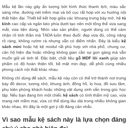
Mẫu kệ lần này gây ấn tượng bởi hình thức thanh lịch, màu sắc
sáng nhẹ, đường nét mềm mại và bố cục rất hợp với xu hướng nội
thất hiện đại. Thiết kế kết hợp giữa các khoang trưng bày mở, hệ
tủ
kính
cao cấp và ngăn kéo phía dưới tạo nên một tổng thể vừa sang
mắt, vừa tiện dùng. Nhìn vào sản phẩm, người dùng có thể cảm
nhận rõ tinh thần mà TADA luôn theo đuổi: đẹp vừa đủ, công năng
rõ ràng, không rườm rà nhưng vẫn có điểm nhấn. Đây là kiểu
kệ
sách mini
hoặc hệ kệ modul rất phù hợp với nhà phố, chung cư,
căn hộ hiện đại hoặc những không gian cần sự gọn gàng mà vẫn
muốn giữ vẻ tinh tế. Đặc biệt, chất liệu
gỗ MDF lõi xanh
giúp sản
phẩm có độ hoàn thiện tốt, bề mặt mịn đẹp, dễ phối cùng nhiều
phong cách nội thất khác nhau.
Không chỉ dùng để sách, mẫu kệ này còn có thể trở thành nơi trưng
bày đồ decor, tượng nhỏ, khung ảnh, đồng hồ, lọ hoa, đồ sưu tầm,
phụ kiện phòng khách hoặc những vật dụng xinh xắn trong góc học
tập. Nếu bạn đang tìm một chiếc
kệ sách
có tính thẩm mỹ cao, vừa
mang nét mềm mại, vừa có thể dùng lâu dài trong nhiều không gian
khác nhau, thì đây là một gợi ý rất đáng cân nhắc.
Vì sao mẫu kệ sách này là lựa chọn đáng