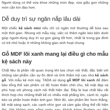
Người dùng có thể vừa khoe những món đẹp, vừa giấu gọn những
món cần kín đáo hơn.
Dễ duy trì sự ngăn nắp lâu dài
Một chiếc
kệ sách mini
nếu chỉ có ngăn mở thường dễ bừa sau
một thời gian. Nhưng với mẫu này, việc có thêm ngăn kéo bên dưới
giúp người dùng duy trì sự gọn gàng tốt hơn, nhất là trong gia đình
có trẻ nhỏ hoặc ở những không gian sinh hoạt chung.
Gỗ MDF lõi xanh mang lại điều gì cho mẫu
kệ sách này
Chất liệu là phần rất quan trọng khi lựa chọn nội thất, đặc biệt với
những sản phẩm cần sự ổn định và tính thẩm mỹ cao như
kệ sách
gỗ
. Với mẫu kệ mới này, TADA sử dụng
gỗ MDF lõi xanh
để đảm
bảo tổng thể sản phẩm có độ hoàn thiện chỉn chu, bề mặt đẹp và
phù hợp với phong cách nội thất hiện đại. Đây là loại chất liệu rất
thích hợp cho những thiết kế có nhiều mặt phẳng lớn, cánh tủ, ngăn
kéo và phần hoàn thiện tinh gọn. Nhờ đó, sản phẩm lên form thẳng,
bề mặt sáng sạch, các cạnh nhìn gọn và cảm giác tổng thể rất hiện
đại. Với không gian sống ngày nay, khách hàng thường ưu tiên