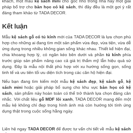
khách, một mẫu
kệ sách mini
cho góc nhỏ trong nhà hay một giải
pháp bổ trợ cho
bàn học có kệ sách
, thì đây đều là một gợi ý rất
đáng tham khảo từ TADA DECOR.
Kết luận
Mẫu
kệ sách gỗ có tủ kính
mới của TADA DECOR là lựa chọn phù
hợp cho những ai đang tìm một sản phẩm vừa đẹp, vừa tiện, vừa dễ
ứng dụng trong nhiều không gian sống khác nhau. Thiết kế hiện đại,
chia khoang hợp lý, có ngăn kéo bên dưới và phần
tủ kính
phía
trước giúp sản phẩm nâng cao cả giá trị thẩm mỹ lẫn hiệu quả sử
dụng. Đây là mẫu nội thất phù hợp với xu hướng sống gọn, sống
tinh tế và ưu tiên tối ưu diện tích trong các căn hộ hiện đại.
Nếu bạn đang tìm kiếm một mẫu
kệ sách đẹp
,
kệ sách gỗ
,
kệ
sách mini
hoặc giải pháp bổ sung cho khu vực
bàn học có kệ
sách
, sản phẩm này hoàn toàn có thể trở thành lựa chọn đáng cân
nhắc. Với chất liệu
gỗ MDF lõi xanh
, TADA DECOR mang đến một
mẫu kệ không chỉ đẹp trong hình ảnh mà còn hướng tới tính ứng
dụng thật trong cuộc sống hằng ngày.
Liên hệ ngay
TADA DECOR
để được tư vấn chi tiết về mẫu
kệ sách