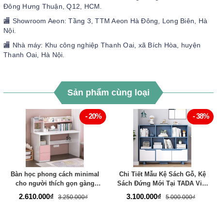
Đông Hưng Thuận, Q12, HCM.
🏬 Showroom Aeon: Tầng 3, TTM Aeon Hà Đông, Long Biên, Hà
Nội.
🏬 Nhà máy: Khu công nghiệp Thanh Oai, xã Bích Hòa, huyện
Thanh Oai, Hà Nội.
Sản phẩm cùng loại
- 20%
- 38%
Bàn học phong cách minimal
Chi Tiết Mẫu Kệ Sách Gỗ, Kệ
cho người thích gọn gàng
Sách Đứng Mới Tại TADA Việt
thương hiệu TADA VIỆT NAM -
Nam - TDKS104
2.610.000₫
3.100.000₫
3.250.000₫
5.000.000₫
TDBH57