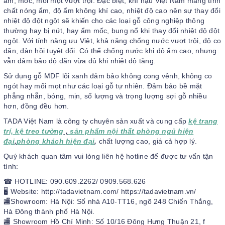
ẩm, mốc, mối mọt vượt trội. Đặc biệt, khí hậu Việt Nam mang tính
chất nóng ẩm, độ ẩm không khí cao, nhiệt độ cao nên sự thay đổi
nhiệt độ đột ngột sẽ khiến cho các loại gỗ công nghiệp thông
thường hay bị nứt, hay ẩm mốc, bung nổ khi thay đổi nhiệt độ đột
ngột. Với tính năng ưu Việt, khả năng chống nước vượt trội, độ co
dãn, đàn hồi tuyệt đối. Có thể chống nước khi độ ẩm cao, nhưng
vẫn đảm bảo độ dãn vừa đủ khi nhiệt độ tăng.
Sử dụng gỗ MDF lõi xanh đảm bảo không cong vênh, không co
ngót hay mối mọt như các loại gỗ tự nhiên. Đảm bảo bề mặt
phẳng nhẵn, bóng, mịn, số lượng và trọng lượng sợi gỗ nhiều
hơn, đồng đều hơn.
TADA Việt Nam là công ty chuyên sản xuất và cung cấp
kệ trang
trí, kệ treo tường
,
sản phẩm nội thất phòng ngủ hiện
đại
,
phòng khách hiện đại
,
chất lượng cao, giá cả hợp lý.
Quý khách quan tâm vui lòng liên hệ hotline để được tư vấn tận
tình:
☎ HOTLINE: 090.609.2262/ 0909.568.626
🖥 Website: http://tadavietnam.com/ https://tadavietnam.vn/
🏬Showroom: Hà Nội: Số nhà A10-TT16, ngõ 248 Chiến Thắng,
Hà Đông thành phố Hà Nội.
🏬 Showroom Hồ Chí Minh: Số 10/16 Đông Hưng Thuận 21, f