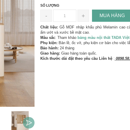
SỐ LƯỢNG
-
+
MUA HÀNG
Chất liệu:
Gỗ MDF nhập khẩu phủ Melamin cao c
ẩm ướt và xước bề mặt cao.
Màu sắc
: Tham khảo
bảng màu nội thất TADA Việ
Phụ kiện:
Bản lề, ốc vít, phụ kiện cơ bản cho việc l
Bảo hành:
24 tháng
Giao hàng:
Giao hàng toàn quốc.
Kích thước dài đặt theo yêu cầu Liên hệ
:
0898.58.