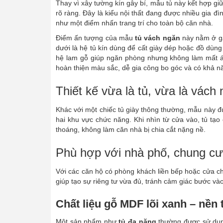
Thay vì xây tường kín gây bí, mẫu tủ này kết hợp gi
rõ ràng. Đây là kiểu nội thất đang được nhiều gia đì
như một điểm nhấn trang trí cho toàn bộ căn nhà.
Điểm ấn tượng của mẫu
tủ vách ngăn
này nằm ở ga
dưới là hệ tủ kín dùng để cất giày dép hoặc đồ dùng
hệ lam gỗ giúp ngăn phòng nhưng không làm mất á
hoàn thiện màu sắc, dễ gia công bo góc và có khả n
Thiết kế vừa là tủ, vừa là vách 
Khác với một chiếc tủ giày thông thường, mẫu này đ
hai khu vực chức năng. Khi nhìn từ cửa vào, tủ tạ
thoáng, không làm căn nhà bị chia cắt nặng nề.
Phù hợp với nhà phố, chung c
Với các căn hộ có phòng khách liền bếp hoặc cửa c
giúp tạo sự riêng tư vừa đủ, tránh cảm giác bước và
Chất liệu gỗ MDF lõi xanh – nền
Một sản phẩm như
tủ đa năng
thường được sử dụng