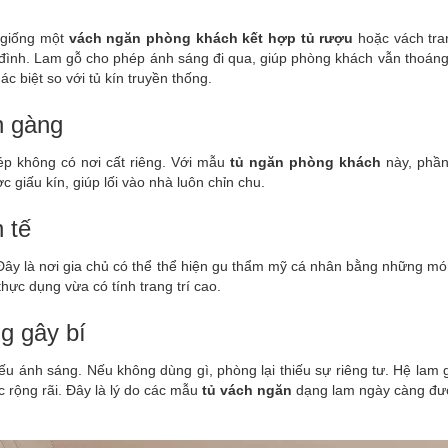
 giống một
vách ngăn phòng khách kết hợp tủ rượu
hoặc vách tra
ình. Lam gỗ cho phép ánh sáng đi qua, giúp phòng khách vẫn thoáng và
ác biệt so với tủ kín truyền thống.
n gàng
p không có nơi cất riêng. Với mẫu
tủ ngăn phòng khách
này, phần
 giấu kín, giúp lối vào nhà luôn chỉn chu.
 tế
Đây là nơi gia chủ có thể thể hiện gu thẩm mỹ cá nhân bằng những mó
hực dụng vừa có tính trang trí cao.
g gây bí
ếu ánh sáng. Nếu không dùng gì, phòng lại thiếu sự riêng tư. Hệ lam g
c rộng rãi. Đây là lý do các mẫu
tủ vách ngăn
dạng lam ngày càng được