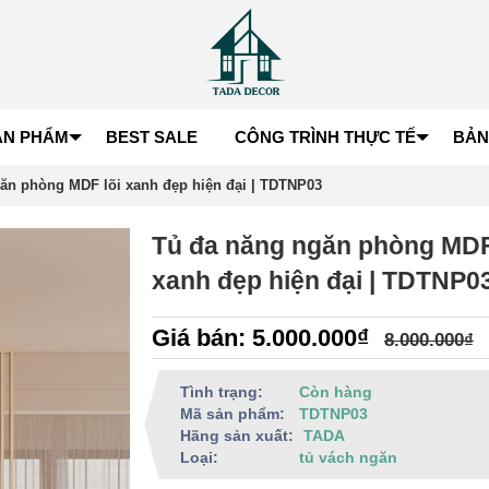
ẢN PHẨM
BEST SALE
CÔNG TRÌNH THỰC TẾ
BẢN
ăn phòng MDF lõi xanh đẹp hiện đại | TDTNP03
Tủ đa năng ngăn phòng MDF
xanh đẹp hiện đại | TDTNP0
Giá bán: 5.000.000₫
8.000.000₫
Tình trạng:
Còn hàng
Mã sản phẩm:
TDTNP03
Hãng sản xuất:
TADA
Loại:
tủ vách ngăn