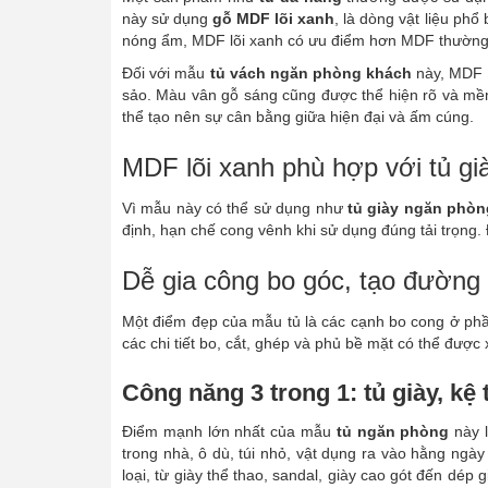
này sử dụng
gỗ MDF lõi xanh
, là dòng vật liệu phổ
nóng ẩm, MDF lõi xanh có ưu điểm hơn MDF thường ở 
Đối với mẫu
tủ vách ngăn phòng khách
này, MDF l
sảo. Màu vân gỗ sáng cũng được thể hiện rõ và mềm
thể tạo nên sự cân bằng giữa hiện đại và ấm cúng.
MDF lõi xanh phù hợp với tủ gi
Vì mẫu này có thể sử dụng như
tủ giày ngăn phòn
định, hạn chế cong vênh khi sử dụng đúng tải trọng. 
Dễ gia công bo góc, tạo đường
Một điểm đẹp của mẫu tủ là các cạnh bo cong ở phầ
các chi tiết bo, cắt, ghép và phủ bề mặt có thể được 
Công năng 3 trong 1: tủ giày, kệ
Điểm mạnh lớn nhất của mẫu
tủ ngăn phòng
này l
trong nhà, ô dù, túi nhỏ, vật dụng ra vào hằng ngà
loại, từ giày thể thao, sandal, giày cao gót đến dép