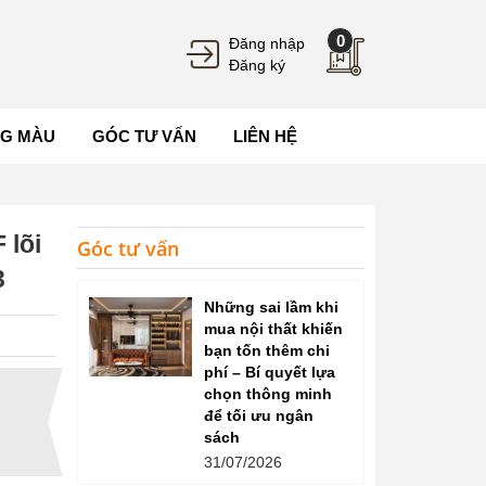
0
Đăng nhập
Đăng ký
G MÀU
GÓC TƯ VẤN
LIÊN HỆ
 lõi
Góc tư vấn
3
Những sai lầm khi
mua nội thất khiến
bạn tốn thêm chi
phí – Bí quyết lựa
chọn thông minh
để tối ưu ngân
sách
31/07/2026