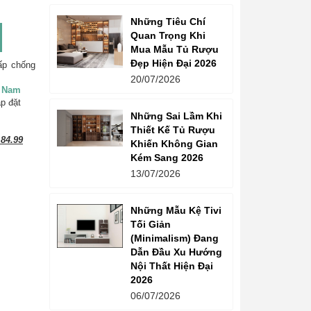
Những Tiêu Chí
Quan Trọng Khi
Mua Mẫu Tủ Rượu
Đẹp Hiện Đại 2026
ấp chống
20/07/2026
t Nam
ắp đặt
Những Sai Lầm Khi
Thiết Kế Tủ Rượu
84.99
Khiến Không Gian
Kém Sang 2026
13/07/2026
Những Mẫu Kệ Tivi
Tối Giản
(Minimalism) Đang
Dẫn Đầu Xu Hướng
Nội Thất Hiện Đại
2026
06/07/2026