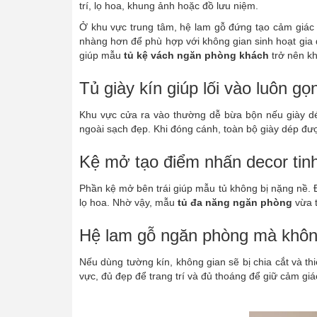
trí, lọ hoa, khung ảnh hoặc đồ lưu niệm.
Ở khu vực trung tâm, hệ lam gỗ đứng tạo cảm giác
nhàng hơn để phù hợp với không gian sinh hoạt gia đ
giúp mẫu
tủ kệ vách ngăn phòng khách
trở nên kh
Tủ giày kín giúp lối vào luôn gọ
Khu vực cửa ra vào thường dễ bừa bộn nếu giày dé
ngoài sạch đẹp. Khi đóng cánh, toàn bộ giày dép được
Kệ mở tạo điểm nhấn decor tinh
Phần kệ mở bên trái giúp mẫu tủ không bị nặng nề. 
lọ hoa. Nhờ vậy, mẫu
tủ đa năng ngăn phòng
vừa t
Hệ lam gỗ ngăn phòng mà khôn
Nếu dùng tường kín, không gian sẽ bị chia cắt và thi
vực, đủ đẹp để trang trí và đủ thoáng để giữ cảm giá