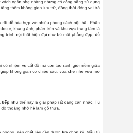
 một vách ngăn nhẹ nhàng nhưng có công năng sử dụng
 tăng thêm không gian lưu trữ, đồng thời đóng vai trò
rất dễ hòa hợp với nhiều phong cách nội thất. Phần
 decor, khung ảnh; phần trên và khu vực trung tâm là
ng trình nội thất hiện đại nhờ bề mặt phẳng đẹp, dễ
ỉ có nhiệm vụ cất đồ mà còn tạo ranh giới mềm giữa
g giúp không gian có chiều sâu, vừa che nhẹ vừa mở
à bếp
như thế này là giải pháp rất đáng cân nhắc. Tủ
à độ thoáng nhờ hệ lam gỗ thưa.
 phòng, nên chất liệu cần được lựa chọn kỹ. Mẫu tủ