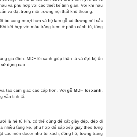
 màu và phù hợp với các thiết kế tinh giản. Với khí hậu
n và đặt trong môi trường nội thất khô thoáng.
iết bo cong mượt hơn và hệ lam gỗ có đường nét sắc
Khi kết hợp với màu trắng kem ở phần cánh tủ, tổng
ùng gia đình. MDF lõi xanh giúp thân tủ và đợt kệ ổn
t sử dụng cao.
 và tạo cảm giác cao cấp hơn. Với
gỗ MDF lõi xanh
,
g vẫn tinh tế.
ới là hệ tủ kín, có thể dùng để cất giày dép, dép đi
ia nhiều tầng kệ, phù hợp để sắp xếp giày theo từng
 đặt các món decor như túi xách, đồng hồ, tượng trang