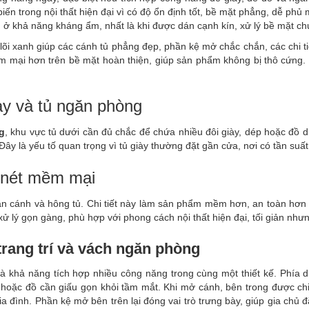
 biến trong nội thất hiện đại vì có độ ổn định tốt, bề mặt phẳng, dễ phủ
khả năng kháng ẩm, nhất là khi được dán cạnh kín, xử lý bề mặt chuẩ
õi xanh giúp các cánh tủ phẳng đẹp, phần kệ mở chắc chắn, các chi t
 mại hơn trên bề mặt hoàn thiện, giúp sản phẩm không bị thô cứng. 
ày và tủ ngăn phòng
g
, khu vực tủ dưới cần đủ chắc để chứa nhiều đôi giày, dép hoặc đồ d
Đây là yếu tố quan trọng vì tủ giày thường đặt gần cửa, nơi có tần suấ
 nét mềm mại
n cánh và hông tủ. Chi tiết này làm sản phẩm mềm hơn, an toàn hơn
xử lý gọn gàng, phù hợp với phong cách nội thất hiện đại, tối giản nhưn
 trang trí và vách ngăn phòng
à khả năng tích hợp nhiều công năng trong cùng một thiết kế. Phía dư
y hoặc đồ cần giấu gọn khỏi tầm mắt. Khi mở cánh, bên trong được ch
 gia đình. Phần kệ mở bên trên lại đóng vai trò trưng bày, giúp gia chủ