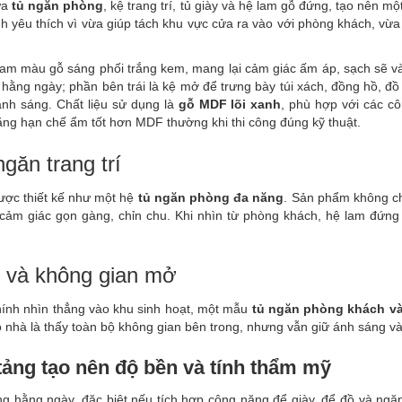
ữa
tủ ngăn phòng
, kệ trang trí, tủ giày và hệ lam gỗ đứng, tạo nên
nh yêu thích vì vừa giúp tách khu vực cửa ra vào với phòng khách, vừa
m màu gỗ sáng phối trắng kem, mang lại cảm giác ấm áp, sạch sẽ và 
 hằng ngày; phần bên trái là kệ mở để trưng bày túi xách, đồng hồ, đồ
nh sáng. Chất liệu sử dụng là
gỗ MDF lõi xanh
, phù hợp với các cô
ăng hạn chế ẩm tốt hơn MDF thường khi thi công đúng kỹ thuật.
ngăn trang trí
ược thiết kế như một hệ
tủ ngăn phòng đa năng
. Sản phẩm không ch
o cảm giác gọn gàng, chỉn chu. Khi nhìn từ phòng khách, hệ lam đứn
ư và không gian mở
hính nhìn thẳng vào khu sinh hoạt, một mẫu
tủ ngăn phòng khách v
o nhà là thấy toàn bộ không gian bên trong, nhưng vẫn giữ ánh sáng v
 tảng tạo nên độ bền và tính thẩm mỹ
 hằng ngày, đặc biệt nếu tích hợp công năng để giày, để đồ và ngăn