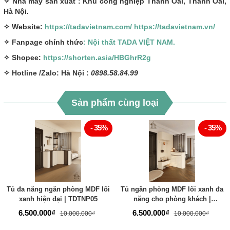
✧ Nhà máy sản xuất : Khu công nghiệp Thanh Oai, Thanh Oai,
Hà Nội.
✧ Website:
https://tadavietnam.com/
https://tadavietnam.vn/
✧ Fanpage chính thức
: Nội thất TADA VIỆT NAM.
✧ Shopee:
https://shorten.asia/HBGhrR2g
✧ Hotline /Zalo: Hà Nội :
0898.58.84.99
Sản phẩm cùng loại
- 35%
- 35%
Tủ đa năng ngăn phòng MDF lõi
Tủ ngăn phòng MDF lõi xanh đa
xanh hiện đại | TDTNP05
năng cho phòng khách |
TDTNP04
6.500.000₫
6.500.000₫
10.000.000₫
10.000.000₫