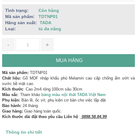
Tình trạng:
Còn hàng
Mã sản phẩm:
TDTNP01
Hãng sản xuất:
TADA
Loại:
tủ đa năng
-
+
MUA HÀNG
Mã sản phẩm:
TDTNP01
Chất liệu:
Gỗ MDF nhập khẩu phủ Melamin cao cấp chống ẩm ướt và
xước bề mặt cao.
Kích thước
: Cao 2m4 rộng 100cm sâu 30cm
Màu sắc
: Tham khảo
bảng màu nội thất TADA Việt Nam
Phụ kiện:
Bản lề, ốc vít, phụ kiện cơ bản cho việc lắp đặt
Bảo hành:
24 tháng
Giao hàng:
Giao hàng toàn quốc.
Kích thước dài đặt theo yêu cầu Liên hệ
:
0898.58.84.99
Thông tin chi tiết