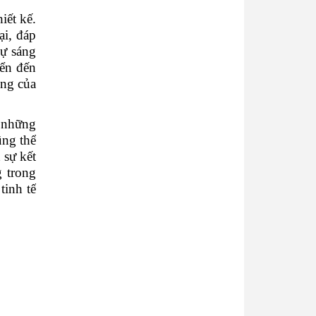
iết kế.
ại, đáp
sự sáng
iển đến
ống của
n những
ũng thể
 sự kết
g trong
tinh tế