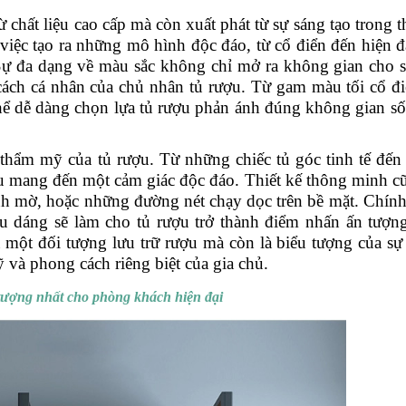
 chất liệu cao cấp mà còn xuất phát từ sự sáng tạo trong th
việc tạo ra những mô hình độc đáo, từ cổ điển đến hiện đ
Sự đa dạng về màu sắc không chỉ mở ra không gian cho 
cách cá nhân của chủ nhân tủ rượu. Từ gam màu tối cổ đ
 thể dễ dàng chọn lựa tủ rượu phản ánh đúng không gian s
 thẩm mỹ của tủ rượu. Từ những chiếc tủ góc tinh tế đế
u mang đến một cảm giác độc đáo. Thiết kế thông minh c
ính mờ, hoặc những đường nét chạy dọc trên bề mặt. Chính
ểu dáng sẽ làm cho tủ rượu trở thành điểm nhấn ấn tượn
một đối tượng lưu trữ rượu mà còn là biểu tượng của sự 
 và phong cách riêng biệt của gia chủ.
ượng nhất cho phòng khách hiện đại