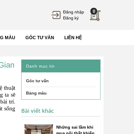
0
Đăng nhập
Đăng ký
G MÀU
GÓC TƯ VẤN
LIÊN HỆ
Gian
Danh mục tin
Góc tư vấn
ệ thuật
Bảng màu
g ta sẽ
ài trí.
ật sống
Bài viết khác
Những sai lầm khi
mua nội thất khiến