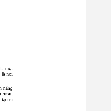
 là một
 là nơi
ệm năng
ủ rượu,
 tạo ra