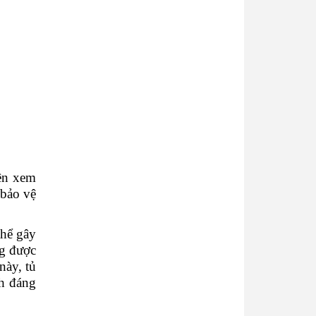
ên xem
 bảo vệ
thể gây
ng được
này, tủ
nh đáng