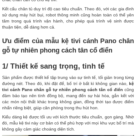
Kết cấu chân tủ duy trì độ cao tiêu chuẩn. Theo đó, với các gia đình
sử dụng máy hút bụi, robot thông minh cũng hoàn toàn có thể yên
tâm trong quá trình vận hành, cho phép quá trình vệ sinh được
thuận tiện, dễ dàng hơn cả.
Ưu điểm của mẫu kệ tivi cánh Pano chân
gỗ tự nhiên phong cách tân cổ điển
1/ Thiết kế sang trọng, tinh tế
Sản phẩm được thiết kế tập trung vào sự tinh tế, tối giản trong từng
đường nét. Theo đó, khi đặt để, bố trí ở bất kì không gian nào,
kệ
tivi cánh Pano chân gỗ tự nhiên phong cách tân cổ điển
cũng
đảm bảo tạo nên tính đồng bộ, mang đến sự hài hòa, gắn kết với
các món nội thất khác trong không gian, đồng thời tạo được điểm
nhấn riêng biệt, giúp căn phòng trong thu hút hon.
Kiểu dáng kệ được tối ưu với kích thước tiêu chuẩn, gọn gàng. Nhờ
đó, mẫu kệ tivi này cơ bản có thể phù hợp với mọi khu vực bố trí mà
không gây cảm giác choáng diện tích.