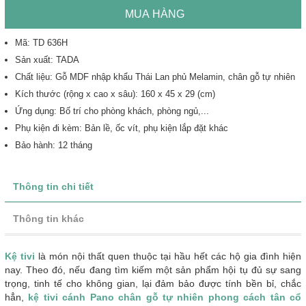
MUA HÀNG
Mã: TD 636H
Sản xuất: TADA
Chất liệu: Gỗ MDF nhập khẩu Thái Lan phủ Melamin, chân gỗ tự nhiên
Kích thước (rộng x cao x sâu): 160 x 45 x 29 (cm)
Ứng dụng: Bố trí cho phòng khách, phòng ngủ,...
Phụ kiện đi kèm: Bản lề, ốc vít, phụ kiện lắp đặt khác
Bảo hành: 12 tháng
Thông tin chi tiết
Thông tin khác
Kệ tivi
là món nội thất quen thuộc tại hầu hết các hộ gia đình hiện
nay. Theo đó, nếu đang tìm kiếm một sản phẩm hội tụ đủ sự sang
trọng, tinh tế cho không gian, lại đảm bảo được tính bền bỉ, chắc
hẳn,
kệ tivi cánh Pano chân gỗ tự nhiên phong cách tân cổ