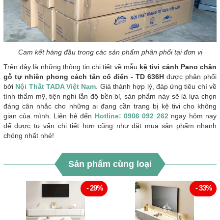
Cam kết hàng đầu trong các sản phẩm phân phối tại đơn vị
Trên đây là những thông tin chi tiết về mẫu
kệ tivi cánh Pano chân
gỗ tự nhiên phong cách tân cổ điển - TD 636H
được phân phối
bởi
Nội Thất TADA Việt Nam
. Giá thành hợp lý, đáp ứng tiêu chí về
tính thẩm mỹ, tiện nghi lẫn độ bền bỉ, sản phẩm này sẽ là lựa chọn
đáng cân nhắc cho những ai đang cần trang bị kệ tivi cho không
gian của mình. Liên hệ đến
Hotline: 0906 092 262
ngay hôm nay
để được tư vấn chi tiết hơn cũng như đặt mua sản phẩm nhanh
chóng nhất nhé!
Sản phẩm cùng loại
- 29%
- 33%