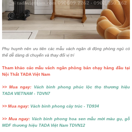
Phụ huynh nên ưu tiên các mẫu vách ngăn di động phòng ngủ có
thể dễ dàng di chuyển và thay đổi vị trí
Tham khảo các mẫu vách ngăn phòng bán chạy hàng đầu tại
Nội Thất TADA Việt Nam
>> Mua ngay:
Vách bình phong phúc lộc thọ thương hiệu
TADA VIETNAM - TDVN7
>> Mua ngay:
Vách bình phong cây trúc - TD934
>> Mua ngay:
Vách bình phong hoa sen mẫu mới màu gụ, gỗ
MDF thương hiệu TADA Việt Nam TDVN12