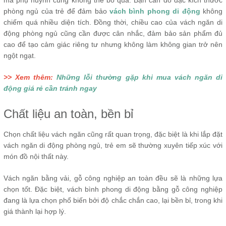
mà phụ huynh cũng không thể bỏ qua. Bạn cần đo đạc kích thước
phòng ngủ của trẻ để đảm bảo
vách bình phong di động
không
chiếm quá nhiều diện tích. Đồng thời, chiều cao của vách ngăn di
động phòng ngủ cũng cần được cân nhắc, đảm bảo sản phẩm đủ
cao để tạo cảm giác riêng tư nhưng không làm không gian trở nên
ngột ngạt.
>> Xem thêm:
Những lỗi thường gặp khi mua vách ngăn di
động giá rẻ cần tránh ngay
Chất liệu an toàn, bền bỉ
Chọn chất liệu vách ngăn cũng rất quan trọng, đặc biệt là khi lắp đặt
vách ngăn di động phòng ngủ, trẻ em sẽ thường xuyên tiếp xúc với
món đồ nội thất này.
Vách ngăn bằng vải, gỗ công nghiệp an toàn đều sẽ là những lựa
chọn tốt. Đặc biệt, vách bình phong di động bằng gỗ công nghiệp
đang là lựa chọn phổ biến bởi độ chắc chắn cao, lại bền bỉ, trong khi
giá thành lại hợp lý.