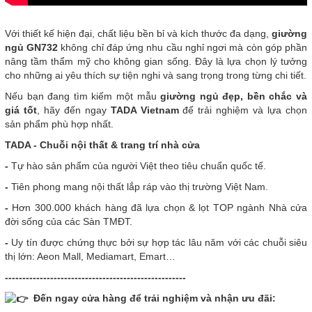
Với thiết kế hiện đại, chất liệu bền bỉ và kích thước đa dạng,
giường
ngủ GN732
không chỉ đáp ứng nhu cầu nghỉ ngơi mà còn góp phần
nâng tầm thẩm mỹ cho không gian sống. Đây là lựa chọn lý tưởng
cho những ai yêu thích sự tiện nghi và sang trọng trong từng chi tiết.
Nếu bạn đang tìm kiếm một mẫu
giường ngủ đẹp, bền chắc và
giá tốt
, hãy đến ngay
TADA Vietnam
để trải nghiệm và lựa chọn
sản phẩm phù hợp nhất.
T
ADA - Chuỗi nội thất & trang trí nhà cửa
-
Tự hào sản phẩm của người Việt theo tiêu chuẩn quốc tế.
-
Tiên phong mang nội thất lắp ráp vào thị trường Việt Nam.
-
Hơn 300.000 khách hàng đã lựa chọn & lọt TOP ngành Nhà cửa
đời sống của các Sàn TMĐT.
-
Uy tín được chứng thực bởi sự hợp tác lâu năm với các chuỗi siêu
thị lớn: Aeon Mall, Mediamart, Emart…
----------------------------------------------------
Đến ngay cửa hàng để trải nghiệm và nhận ưu đãi: