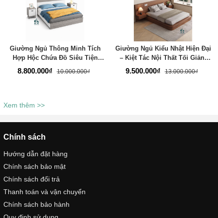
Giường Ngủ Thông Minh Tích
Giường Ngủ Kiểu Nhật Hiện Đại
Hợp Hộc Chứa Đồ Siêu Tiện
– Kiệt Tác Nội Thất Tối Giản,
Nghi - Thương Hiệu TADA Việt
Đẳng Cấp Cho Phòng Ngủ -
8.800.000₫
9.500.000₫
10.000.000₫
13.000.000₫
Nam - TDGN27
Thương Hiệu TADA Việt Nam -
TDGN26
Xem thêm >>
Chính sách
Hướng dẫn đặt hàng
Chính sách bảo mật
Chính sách đổi trả
Thanh toán và vận chuyển
Chính sách bảo hành
Quy định sử dụng