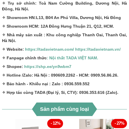
✧ Trụ sở chính: Toà Nam Cường Building, Dương Nội, Hà
Đông, Hà Nội.
✧ Showroom HN:L13, B04 An Phú Villa, Dương Nội, Hà Đông
✧ Showroom HCM: 12A Đông Hưng Thuận 21, Q12, HCM.
✧ Nhà máy sản xuất : Khu công nghiệp Thanh Oai, Thanh Oai,
Hà Nội.
✧ Website:
https://tadavietnam.com/
https://tadavietnam.vn/
✧ Fanpage chính thức
: Nội thất TADA VIỆT NAM.
✧ Shopee:
https://shp.ee/yn9wbm7
✧ Hotline /Zalo: Hà Nội : 090609.2262 - HCM: 0909.56.86.26.
✧ Bảo hành - Khiếu nại : Zalo : 0936.559.552
✧ Hợp tác cùng TADA (Đại lý, Sỉ, CTV): 0936.353.616 (Zalo).
Sản phẩm cùng loại
- 12%
- 27%