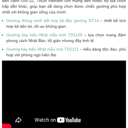
Bên cạnh GN732, TADA Vietnam còn mang đến nhiều sự lựa chọn
hấp dẫn khác, giúp bạn dễ dàng chọn được chiếc giường phù hợp
nhất với không gian sống của mình:
Giường thông minh kết hợp kệ đầu giường GT14
– thiết kế tích
hợp kệ tiện lợi, tối ưu không gian.
Giường bày kiểu Nhật mẫu mới TD1109
– lựa chọn mang đậm
phong cách Nhật Bản, tối giản nhưng đầy tinh tế.
Giường bày kiểu Nhật mẫu mới TD2121
– kiểu dáng độc đáo, phù
hợp với phòng ngủ hiện đại.