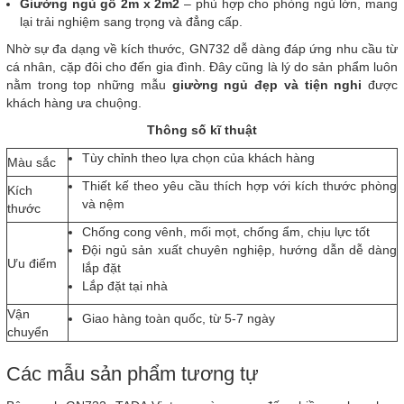
Giường ngủ gỗ 2m x 2m2
– phù hợp cho phòng ngủ lớn, mang
lại trải nghiệm sang trọng và đẳng cấp.
Nhờ sự đa dạng về kích thước, GN732 dễ dàng đáp ứng nhu cầu từ
cá nhân, cặp đôi cho đến gia đình. Đây cũng là lý do sản phẩm luôn
nằm trong top những mẫu
giường ngủ đẹp và tiện nghi
được
khách hàng ưa chuộng.
Thông số kĩ thuật
Tùy chỉnh theo lựa chọn của khách hàng
Màu sắc
Thiết kế theo yêu cầu thích hợp với kích thước phòng
Kích
và nệm
thước
Chống cong vênh, mối mọt, chống ẩm, chịu lực tốt
Đội ngủ sản xuất chuyên nghiệp, hướng dẫn dễ dàng
Ưu điểm
lắp đặt
Lắp đặt tại nhà
Vận
Giao hàng toàn quốc, từ 5-7 ngày
chuyển
Các mẫu sản phẩm tương tự