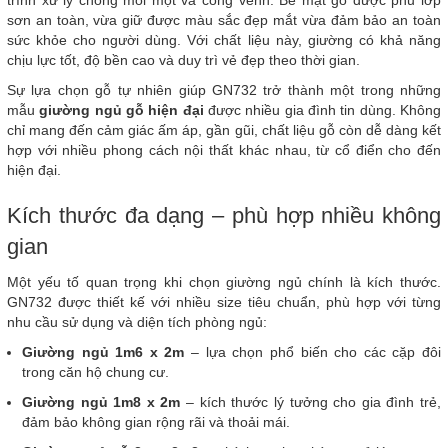
trình xử lý chống mối mọt và cong vênh. Bề mặt gỗ được phủ lớp
sơn an toàn, vừa giữ được màu sắc đẹp mắt vừa đảm bảo an toàn
sức khỏe cho người dùng. Với chất liệu này, giường có khả năng
chịu lực tốt, độ bền cao và duy trì vẻ đẹp theo thời gian.
Sự lựa chọn gỗ tự nhiên giúp GN732 trở thành một trong những
mẫu
giường ngủ gỗ hiện đại
được nhiều gia đình tin dùng. Không
chỉ mang đến cảm giác ấm áp, gần gũi, chất liệu gỗ còn dễ dàng kết
hợp với nhiều phong cách nội thất khác nhau, từ cổ điển cho đến
hiện đại.
Kích thước đa dạng – phù hợp nhiều không
gian
Một yếu tố quan trọng khi chọn giường ngủ chính là kích thước.
GN732 được thiết kế với nhiều size tiêu chuẩn, phù hợp với từng
nhu cầu sử dụng và diện tích phòng ngủ:
Giường ngủ 1m6 x 2m
– lựa chọn phổ biến cho các cặp đôi
trong căn hộ chung cư.
Giường ngủ 1m8 x 2m
– kích thước lý tưởng cho gia đình trẻ,
đảm bảo không gian rộng rãi và thoải mái.