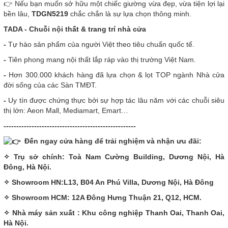
👉 Nếu bạn muốn sở hữu một chiếc giường vừa đẹp, vừa tiện lợi lại
bền lâu,
TDGN5219
chắc chắn là sự lựa chọn thông minh.
T
ADA - Chuỗi nội thất & trang trí nhà cửa
-
Tự hào sản phẩm của người Việt theo tiêu chuẩn quốc tế.
-
Tiên phong mang nội thất lắp ráp vào thị trường Việt Nam.
-
Hơn 300.000 khách hàng đã lựa chọn & lọt TOP ngành Nhà cửa
đời sống của các Sàn TMĐT.
-
Uy tín được chứng thực bởi sự hợp tác lâu năm với các chuỗi siêu
thị lớn: Aeon Mall, Mediamart, Emart…
----------------------------------------------------
Đến ngay cửa hàng để trải nghiệm và nhận ưu đãi:
✧ Trụ sở chính: Toà Nam Cường Building, Dương Nội, Hà
Đông, Hà Nội.
✧ Showroom HN:L13, B04 An Phú Villa, Dương Nội, Hà Đông
✧ Showroom HCM: 12A Đông Hưng Thuận 21, Q12, HCM.
✧ Nhà máy sản xuất : Khu công nghiệp Thanh Oai, Thanh Oai,
Hà Nội.