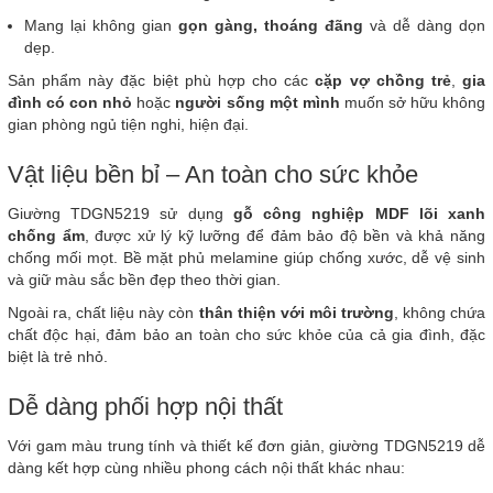
Mang lại không gian
gọn gàng, thoáng đãng
và dễ dàng dọn
dẹp.
Sản phẩm này đặc biệt phù hợp cho các
cặp vợ chồng trẻ
,
gia
đình có con nhỏ
hoặc
người sống một mình
muốn sở hữu không
gian phòng ngủ tiện nghi, hiện đại.
Vật liệu bền bỉ – An toàn cho sức khỏe
Giường TDGN5219 sử dụng
gỗ công nghiệp MDF lõi xanh
chống ẩm
, được xử lý kỹ lưỡng để đảm bảo độ bền và khả năng
chống mối mọt. Bề mặt phủ melamine giúp chống xước, dễ vệ sinh
và giữ màu sắc bền đẹp theo thời gian.
Ngoài ra, chất liệu này còn
thân thiện với môi trường
, không chứa
chất độc hại, đảm bảo an toàn cho sức khỏe của cả gia đình, đặc
biệt là trẻ nhỏ.
Dễ dàng phối hợp nội thất
Với gam màu trung tính và thiết kế đơn giản, giường TDGN5219 dễ
dàng kết hợp cùng nhiều phong cách nội thất khác nhau: