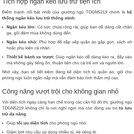
Tích hợp ngăn kéo lưu trữ tiện ích
Điểm mạnh nổi bật nhất của giường ngủ TDGN5219 chính là
hệ
thống ngăn kéo lưu trữ thông minh
.
Ngăn kéo lớn:
Có sức chứa rộng rãi, giúp bạn dễ dàng cất chăn
ga, gối đệm mùa không dùng đến.
Ngăn kéo nhỏ:
Phù hợp để sắp xếp quần áo gấp gọn, sách vở
hoặc phụ kiện cá nhân.
Thiết kế bánh xe trượt:
Giúp ngăn kéo dễ dàng kéo ra, đẩy vào
mà không gây tiếng ồn, thuận tiện cho cả trẻ em và người lớn.
Nhờ vậy, bạn sẽ tiết kiệm đáng kể diện tích tủ quần áo, giữ cho
phòng ngủ luôn ngăn nắp mà vẫn đảm bảo tính thẩm mỹ cao.
Công năng vượt trội cho không gian nhỏ
Với diện tích ngày càng hạn chế trong các căn hộ đô thị, giường ngủ
TDGN5219 không chỉ là nơi nghỉ ngơi mà còn đóng vai trò
tủ lưu
trữ đa năng
.
Giúp
tối ưu diện tích
cho phòng ngủ nhỏ.
Giảm bớt nhu cầu sử dụng nhiều tủ, kệ riêng lẻ.