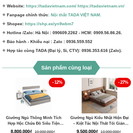
✧ Website:
https://tadavietnam.com/
https://tadavietnam.vn/
✧ Fanpage chính thức
: Nội thất TADA VIỆT NAM.
✧ Shopee:
https://shp.ee/yn9wbm7
✧ Hotline /Zalo: Hà Nội : 090609.2262 - HCM: 0909.56.86.26.
✧ Bảo hành - Khiếu nại : Zalo : 0936.559.552
✧ Hợp tác cùng TADA (Đại lý, Sỉ, CTV): 0936.353.616 (Zalo).
Sản phẩm cùng loại
- 12%
- 27%
Giường Ngủ Thông Minh Tích
Giường Ngủ Kiểu Nhật Hiện Đại
Hợp Hộc Chứa Đồ Siêu Tiện
– Kiệt Tác Nội Thất Tối Giản,
Nghi - Thương Hiệu TADA Việt
Đẳng Cấp Cho Phòng Ngủ -
8.800.000₫
9.500.000₫
10.000.000₫
13.000.000₫