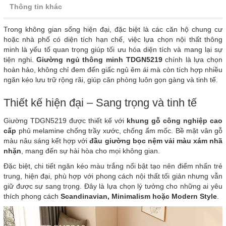
Thông tin khác
Trong không gian sống hiện đại, đặc biệt là các căn hộ chung cư
hoặc nhà phố có diện tích hạn chế, việc lựa chọn nội thất thông
minh là yếu tố quan trọng giúp tối ưu hóa diện tích và mang lại sự
tiện nghi.
Giường ngủ thông minh TDGN5219
chính là lựa chọn
hoàn hảo, không chỉ đem đến giấc ngủ êm ái mà còn tích hợp nhiều
ngăn kéo lưu trữ rộng rãi, giúp căn phòng luôn gọn gàng và tinh tế.
Thiết kế hiện đại – Sang trọng và tinh tế
Giường TDGN5219 được thiết kế với
khung gỗ công nghiệp cao
cấp
phủ melamine chống trầy xước, chống ẩm mốc. Bề mặt vân gỗ
màu nâu sáng kết hợp với
đầu giường bọc nệm vải màu xám nhã
nhặn
, mang đến sự hài hòa cho mọi không gian.
Đặc biệt, chi tiết ngăn kéo màu trắng nổi bật tạo nên điểm nhấn trẻ
trung, hiện đại, phù hợp với phong cách nội thất tối giản nhưng vẫn
giữ được sự sang trọng. Đây là lựa chọn lý tưởng cho những ai yêu
thích phong cách
Scandinavian, Minimalism hoặc Modern Style
.