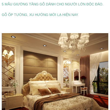
5 MẪU GIƯỜNG TẦNG GỖ DÀNH CHO NGƯỜI LỚN ĐỘC ĐÁO.
GỖ ỐP TƯỜNG, XU HƯỚNG MỚI LẠ HIỆN NAY.