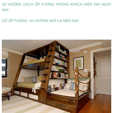
XU HƯỚNG GẠCH ỐP TƯỜNG PHÒNG KHÁCH HIỆN ĐẠI NGÀY
NAY
GỖ ỐP TƯỜNG, XU HƯỚNG MỚI LẠ HIỆN NAY.