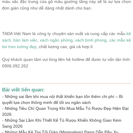
màu sắc đặc trưng của gỗ mẫu giường tầng này sẽ là sự lựa chọn
đơn giản cũng như dễ dàng nhất dành cho bạn.
TADA Việt Nam là công ty chuyên sản xuất và cung cấp các mẫu
kệ
sách
,
bàn làm việc
,
vách ngăn phòng
,
vách bình phong
,
các mẫu kệ
tivi treo tường đẹp
, chất lượng cao, giá cả hợp lí.
Quý khách quan tâm vui lòng liên hệ hotline để được tư vấn tận tình:
0906.092.262
Bài viết liên quan:
-
Những sai lầm khi mua nội thất khiến bạn tốn thêm chi phí – Bí
quyết lựa chọn thông minh để tối ưu ngân sách
-
Những Tiêu Chí Quan Trọng Khi Mua Mẫu Tủ Rượu Đẹp Hiện Đại
2026
-
Những Sai Lầm Khi Thiết Kế Tủ Rượu Khiến Không Gian Kém
Sang 2026
-
Những Mẫu Kệ Tivi Tối Giản (Minimalism) Đang Dẫn Đầu Xu