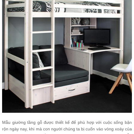
Mẫu giường tầng gỗ được thiết kế để phù hợp với cuộc sống bận
rộn ngày nay, khi mà con người chúng ta bị cuốn vào vòng xoáy của