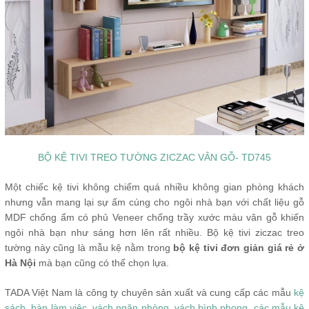
BỘ KỆ TIVI TREO TƯỜNG ZICZAC VÂN GỖ- TD745
Một chiếc kệ tivi không chiếm quá nhiều không gian phòng khách
nhưng vẫn mang lại sự ấm cúng cho ngôi nhà bạn với chất liệu gỗ
MDF chống ẩm có phủ Veneer chống trầy xước màu vân gỗ khiến
ngôi nhà bạn như sáng hơn lên rất nhiều. Bộ kệ tivi ziczac treo
tường này cũng là mẫu kệ nằm trong
bộ kệ tivi đơn giản giá rẻ ở
Hà Nội
mà bạn cũng có thể chọn lựa.
TADA Việt Nam là công ty chuyên sản xuất và cung cấp các mẫu
kệ
sách
,
bàn làm việc
,
vách ngăn phòng
,
vách bình phong
,
các mẫu kệ