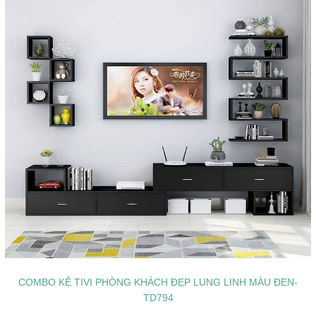
COMBO KỆ TIVI PHÒNG KHÁCH ĐẸP LUNG LINH MÀU ĐEN-
TD794