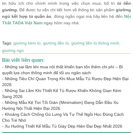
tin hữu ích cho chính mình trong việc chọn mua, bố trí
tủ liền
giường.
Để được tư vấn chi tiết hơn về thông tin sản phẩm
giường
ngủ kết hợp tủ quần áo
, đừng ngần ngại mà hãy liên hệ đến
Nội
Thất TADA Việt Nam
ngay hôm nay nhé.
Tags:
giường kèm tủ,
giường liền tủ,
giường liền tủ thông minh,
giường ngủ
Bài viết liên quan:
-
Những sai lầm khi mua nội thất khiến bạn tốn thêm chi phí – Bí
quyết lựa chọn thông minh để tối ưu ngân sách
-
Những Tiêu Chí Quan Trọng Khi Mua Mẫu Tủ Rượu Đẹp Hiện Đại
2026
-
Những Sai Lầm Khi Thiết Kế Tủ Rượu Khiến Không Gian Kém
Sang 2026
-
Những Mẫu Kệ Tivi Tối Giản (Minimalism) Đang Dẫn Đầu Xu
Hướng Nội Thất Hiện Đại 2026
-
Khoảng Cách Chống Gù Lưng Và Tư Thế Ngồi Học Đúng Cách
Cho Trẻ Nhỏ
-
Xu Hướng Thiết Kế Mẫu Tủ Giày Dép Hiện Đại Đẹp Nhất 2026