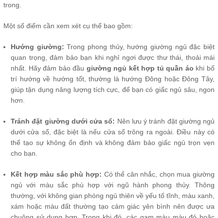
trong.
Một số điểm cần xem xét cụ thể bao gồm:
Hướng giường:
Trong phong thủy, hướng giường ngủ đặc biệt
quan trọng, đảm bảo bạn khi nghỉ ngơi được thư thái, thoải mái
nhất. Hãy đảm bảo đầu
giường ngủ kết hợp tủ quần áo
khi bố
trí hướng về hướng tốt, thường là hướng Đông hoặc Đông Tây,
giúp tận dụng năng lượng tích cực, để bạn có giấc ngủ sâu, ngon
hơn.
Tránh đặt giường dưới cửa sổ:
Nên lưu ý tránh đặt giường ngủ
dưới cửa sổ, đặc biệt là nếu cửa sổ trông ra ngoài. Điều này có
thể tạo sự không ổn định và không đảm bảo giấc ngủ trọn vẹn
cho bạn.
Kết hợp màu sắc phù hợp:
Có thể cân nhắc, chọn mua giường
ngủ với màu sắc phù hợp với ngũ hành phong thủy. Thông
thường, với không gian phòng ngủ thiên về yếu tố tĩnh, màu xanh,
xám hoặc màu đất thường tạo cảm giác yên bình nên được ưa
chuộng sử dụng hơn. Trong khi đó, các gam màu màu đỏ hoặc