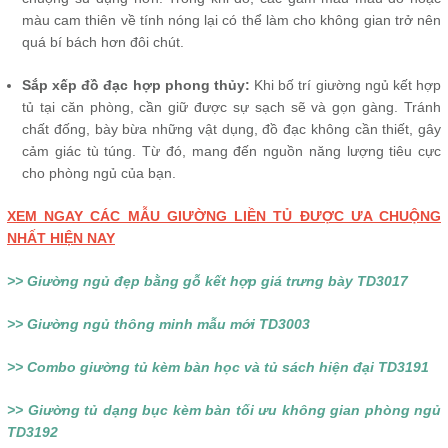
màu cam thiên về tính nóng lại có thể làm cho không gian trở nên
quá bí bách hơn đôi chút.
Sắp xếp đồ đạc hợp phong thủy:
Khi bố trí giường ngủ kết hợp
tủ tại căn phòng, cần giữ được sự sạch sẽ và gọn gàng. Tránh
chất đống, bày bừa những vật dụng, đồ đạc không cần thiết, gây
cảm giác tù túng. Từ đó, mang đến nguồn năng lượng tiêu cực
cho phòng ngủ của bạn.
XEM NGAY CÁC MẪU GIƯỜNG LIỀN TỦ ĐƯỢC ƯA CHUỘNG
NHẤT HIỆN NAY
>> Giường ngủ đẹp bằng gỗ kết hợp giá trưng bày TD3017
>> Giường ngủ thông minh mẫu mới TD3003
>> Combo giường tủ kèm bàn học và tủ sách hiện đại TD3191
>> Giường tủ dạng bục kèm bàn tối ưu không gian phòng ngủ
TD3192