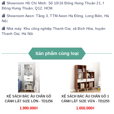
🏬 Showroom Hồ Chí Minh: Số 10/16 Đông Hưng Thuận 21, f
Đông Hưng Thuận, Q12, HCM.
🏬 Showroom Aeon: Tầng 3, TTM Aeon Hà Đông, Long Biên, Hà
Nội.
🏬 Nhà máy: Khu công nghiệp Thanh Oai, xã Bích Hòa, huyện
Thanh Oai, Hà Nội.
Sản phẩm cùng loại
KỆ SÁCH BẮC ÂU CHÂN GỖ
KỆ SÁCH BẮC ÂU CHÂN GỖ 1
CÁNH LẬT SIZE LỚN - TD1256
CÁNH LẬT SIZE VỪA - TD1255
1.990.000₫
1.650.000₫