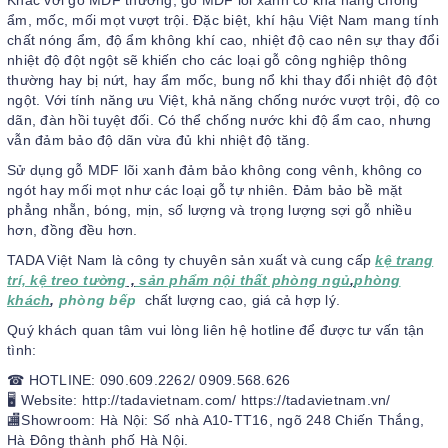
Khác với gỗ MDF thường, gỗ MDF lõi xanh có khả năng chống
ẩm, mốc, mối mọt vượt trội. Đặc biệt, khí hậu Việt Nam mang tính
chất nóng ẩm, độ ẩm không khí cao, nhiệt độ cao nên sự thay đổi
nhiệt độ đột ngột sẽ khiến cho các loại gỗ công nghiệp thông
thường hay bị nứt, hay ẩm mốc, bung nổ khi thay đổi nhiệt độ đột
ngột. Với tính năng ưu Việt, khả năng chống nước vượt trội, độ co
dãn, đàn hồi tuyệt đối. Có thể chống nước khi độ ẩm cao, nhưng
vẫn đảm bảo độ dãn vừa đủ khi nhiệt độ tăng.
Sử dụng gỗ MDF lõi xanh đảm bảo không cong vênh, không co
ngót hay mối mọt như các loại gỗ tự nhiên. Đảm bảo bề mặt
phẳng nhẵn, bóng, mịn, số lượng và trọng lượng sợi gỗ nhiều
hơn, đồng đều hơn.
TADA Việt Nam là công ty chuyên sản xuất và cung cấp
kệ trang
trí, kệ treo tường
,
sản phẩm nội thất phòng ngủ
,
phòng
khách
,
phòng bếp
chất lượng cao, giá cả hợp lý.
Quý khách quan tâm vui lòng liên hệ hotline để được tư vấn tận
tình:
☎ HOTLINE: 090.609.2262/ 0909.568.626
🖥 Website: http://tadavietnam.com/ https://tadavietnam.vn/
🏬Showroom: Hà Nội: Số nhà A10-TT16, ngõ 248 Chiến Thắng,
Hà Đông thành phố Hà Nội.