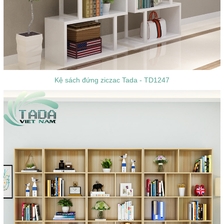
Kệ sách đứng ziczac Tada - TD1247