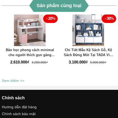
Sản phẩm cùng loại
- 20%
- 38%
Bàn học phong cách minimal
Chi Tiết Mẫu Kệ Sách Gỗ, Kệ
cho người thích gọn gàng
Sách Đứng Mới Tại TADA Việt
thương hiệu TADA VIỆT NAM -
Nam - TDKS104
2.610.000₫
3.100.000₫
3.250.000₫
5.000.000₫
TDBH57
Xem thêm >>
Chính sách
Hướng dẫn đặt hàng
Chính sách bảo mật