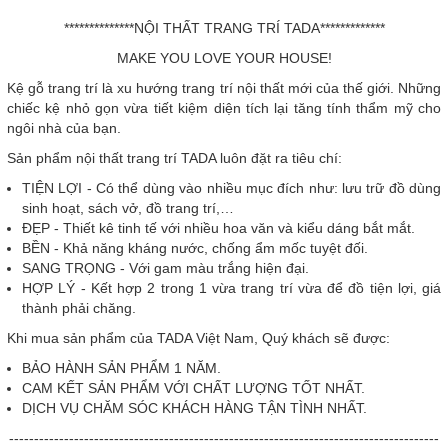
**************NỘI THẤT TRANG TRÍ TADA*************
MAKE YOU LOVE YOUR HOUSE!
Kệ gỗ trang trí là xu hướng trang trí nội thất mới của thế giới. Những
chiếc kệ nhỏ gọn vừa tiết kiệm diện tích lại tăng tính thẩm mỹ cho
ngôi nhà của bạn.
Sản phẩm nội thất trang trí TADA luôn đặt ra tiêu chí:
TIỆN LỢI - Có thể dùng vào nhiều mục đích như: lưu trữ đồ dùng
sinh hoạt, sách vở, đồ trang trí,…
ĐẸP - Thiết kê tinh tế với nhiều hoa văn và kiểu dáng bắt mắt.
BỀN - Khả năng kháng nước, chống ẩm mốc tuyệt đối.
SANG TRỌNG - Với gam màu trắng hiện đại.
HỢP LÝ - Kết hợp 2 trong 1 vừa trang trí vừa để đồ tiện lợi, giá
thành phải chăng.
Khi mua sản phẩm của TADA Việt Nam, Quý khách sẽ được:
BẢO HÀNH SẢN PHẨM 1 NĂM.
CAM KẾT SẢN PHẨM VỚI CHẤT LƯỢNG TỐT NHẤT.
DỊCH VỤ CHĂM SÓC KHÁCH HÀNG TẬN TÌNH NHẤT.
--------------------------------------------------------------------------------------