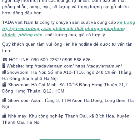
ngót hay mối mọt như các loại gỗ tự nhiên. Đảm bảo bề mặt
phẳng nhẵn, bóng, mịn, số lượng và trọng lượng sợi gỗ nhiều
hơn, đồng đều hơn.
TADA Việt Nam là công ty chuyên sản xuất và cung cấp
kệ trang
trí, kệ treo tường
,
sản phẩm nội thất phòng ngủ
,
phòng
khách
,
phòng bếp
chất lượng cao, giá cả hợp lý.
Quý khách quan tâm vui lòng liên hệ hotline để được tư vấn tận
tình:
☎ HOTLINE: 090.609.2262/ 0909.568.626
🖥 Website: http://tadavietnam.com/ https://tadavietnam.vn/
🏬Showroom: Hà Nội: Số nhà A10-TT16, ngõ 248 Chiến Thắng,
Hà Đông thành phố Hà Nội.
🏬 Showroom Hồ Chí Minh: Số 10/16 Đông Hưng Thuận 21, f
Đông Hưng Thuận, Q12, HCM.
🏬 Showroom Aeon: Tầng 3, TTM Aeon Hà Đông, Long Biên, Hà
Nội.
🏬 Nhà máy: Khu công nghiệp Thanh Oai, xã Bích Hòa, huyện
Thanh Oai, Hà Nội.