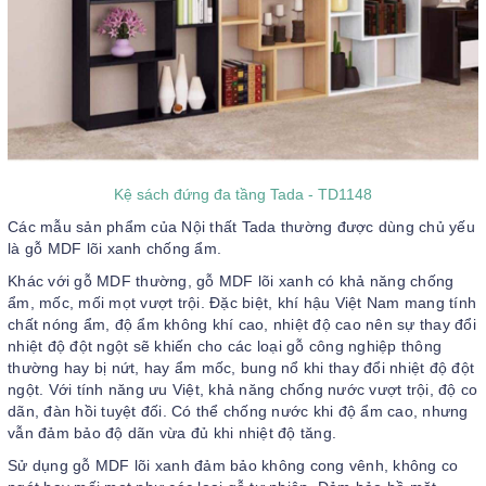
Kệ sách đứng đa tầng Tada - TD1148
Các mẫu sản phẩm của Nội thất Tada thường được dùng chủ yếu
là gỗ MDF lõi xanh chống ẩm.
Khác với gỗ MDF thường, gỗ MDF lõi xanh có khả năng chống
ẩm, mốc, mối mọt vượt trội. Đặc biệt, khí hậu Việt Nam mang tính
chất nóng ẩm, độ ẩm không khí cao, nhiệt độ cao nên sự thay đổi
nhiệt độ đột ngột sẽ khiến cho các loại gỗ công nghiệp thông
thường hay bị nứt, hay ẩm mốc, bung nổ khi thay đổi nhiệt độ đột
ngột. Với tính năng ưu Việt, khả năng chống nước vượt trội, độ co
dãn, đàn hồi tuyệt đối. Có thể chống nước khi độ ẩm cao, nhưng
vẫn đảm bảo độ dãn vừa đủ khi nhiệt độ tăng.
Sử dụng gỗ MDF lõi xanh đảm bảo không cong vênh, không co