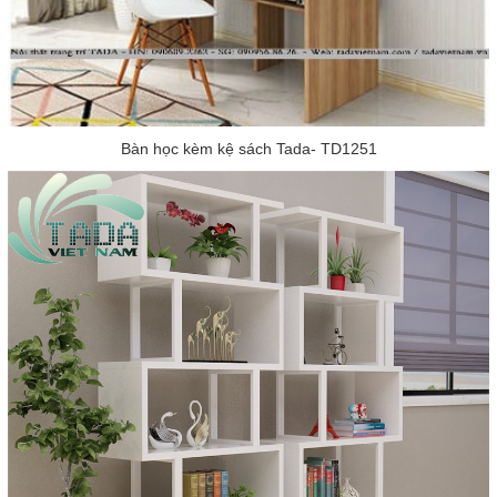
Bàn học kèm kệ sách Tada- TD1251