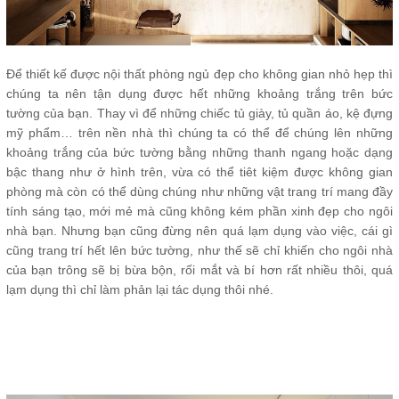
Để thiết kế được nội thất phòng ngủ đẹp cho không gian nhỏ hẹp thì
chúng ta nên tận dụng được hết những khoảng trắng trên bức
tường của bạn. Thay vì để những chiếc tủ giày, tủ quần áo, kệ đựng
mỹ phẩm… trên nền nhà thì chúng ta có thể để chúng lên những
khoảng trắng của bức tường bằng những thanh ngang hoặc dạng
bậc thang như ở hình trên, vừa có thể tiêt kiệm được không gian
phòng mà còn có thể dùng chúng như những vật trang trí mang đầy
tính sáng tạo, mới mẻ mà cũng không kém phần xinh đẹp cho ngôi
nhà bạn. Nhưng bạn cũng đừng nên quá lạm dụng vào việc, cái gì
cũng trang trí hết lên bức tường, như thế sẽ chỉ khiến cho ngôi nhà
của bạn trông sẽ bị bừa bộn, rối mắt và bí hơn rất nhiều thôi, quá
lạm dụng thì chỉ làm phản lại tác dụng thôi nhé.