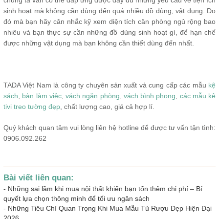
chúng ta vẫn có thể đáp ứng được đầy đủ những yêu cầu về tiện ích
sinh hoạt mà không cần dùng đến quá nhiều đồ dùng, vật dụng. Do
đó mà bạn hãy cân nhắc kỹ xem diện tích căn phòng ngủ rộng bao
nhiêu và bạn thực sự cần những đồ dùng sinh hoạt gì, để hạn chế
được những vật dụng mà bạn không cần thiết dùng đến nhất.
TADA Việt Nam là công ty chuyên sản xuất và cung cấp các mẫu
kệ
sách
,
bàn làm việc
,
vách ngăn phòng
,
vách bình phong
,
các mẫu kệ
tivi treo tường đẹp
, chất lượng cao, giá cả hợp lí.
Quý khách quan tâm vui lòng liên hệ hotline để được tư vấn tận tình:
0906.092.262
Bài viết liên quan:
-
Những sai lầm khi mua nội thất khiến bạn tốn thêm chi phí – Bí
quyết lựa chọn thông minh để tối ưu ngân sách
-
Những Tiêu Chí Quan Trọng Khi Mua Mẫu Tủ Rượu Đẹp Hiện Đại
2026