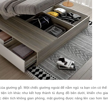
của giường gỗ. Một chiếc giường ngoài để nằm ngủ ra bạn còn có thể
 tiện ích khác như kết hợp thành tủ đựng đồ bên dưới, khiến cho gi
c diện tích không gian phòng, mặt giường được nâng lên cao hơn là