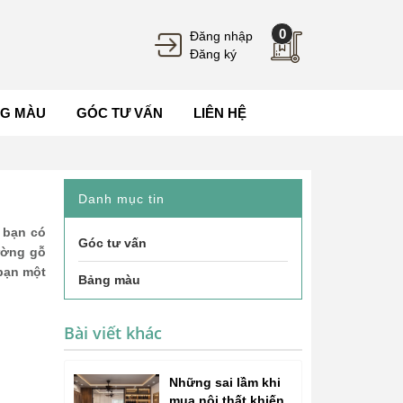
0
Đăng nhập
Đăng ký
G MÀU
GÓC TƯ VẤN
LIÊN HỆ
Danh mục tin
 bạn có
Góc tư vấn
ường gỗ
bạn một
Bảng màu
Bài viết khác
Những sai lầm khi
mua nội thất khiến