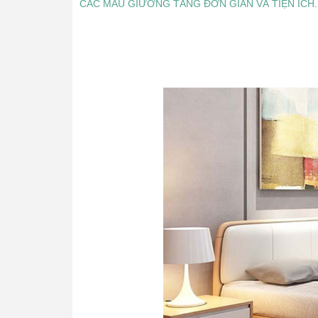
CÁC MẪU GIƯỜNG TẦNG ĐƠN GIẢN VÀ TIỆN ÍCH.