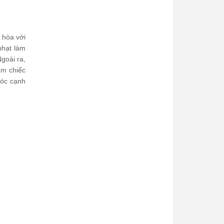
 hòa với
nhạt làm
goài ra,
àm chiếc
góc cạnh