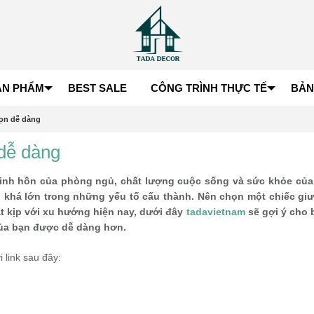
ẢN PHẨM
BEST SALE
CÔNG TRÌNH THỰC TẾ
BẢN
ọn dễ dàng
dễ dàng
linh hồn của phòng ngủ, chất lượng cuộc sống và sức khỏe của
rò khá lớn trong những yếu tố cấu thành. Nên chọn một chiếc gi
ắt kịp với xu hướng hiện nay, dưới đây
tadavietnam
sẽ gợi ý cho 
của bạn được dễ dàng hơn.
 link sau đây: