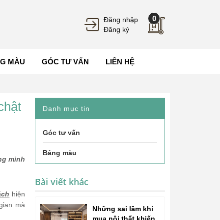
0
Đăng nhập
Đăng ký
G MÀU
GÓC TƯ VẤN
LIÊN HỆ
chật
Danh mục tin
Góc tư vấn
Bảng màu
ng minh
Bài viết khác
ách
hiện
gian mà
Những sai lầm khi
mua nội thất khiến