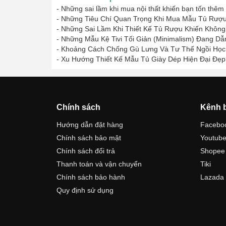
-
Những sai lầm khi mua nội thất khiến bạn tốn thêm 
-
Những Tiêu Chí Quan Trọng Khi Mua Mẫu Tủ Rượu
-
Những Sai Lầm Khi Thiết Kế Tủ Rượu Khiến Khôn
-
Những Mẫu Kệ Tivi Tối Giản (Minimalism) Đang Dẫ
-
Khoảng Cách Chống Gù Lưng Và Tư Thế Ngồi Học
-
Xu Hướng Thiết Kế Mẫu Tủ Giày Dép Hiện Đại Đẹp
Chính sách
Kênh 
Hướng dẫn đặt hàng
Facebo
Chính sách bảo mật
Youtub
Chính sách đổi trả
Shopee
Thanh toán và vận chuyển
Tiki
Chính sách bảo hành
Lazada
Quy định sử dụng