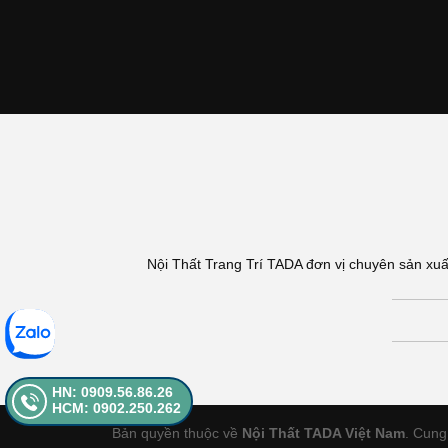
Nội Thất Trang Trí TADA đơn vị chuyên sản xuấ
HN: 0909.56.86.26
HCM: 0902.250.262
Bản quyền thuộc về
Nội Thất TADA Việt Nam
. Cung