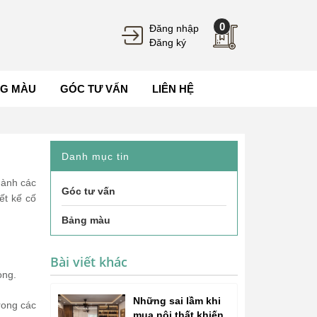
0
Đăng nhập
Đăng ký
G MÀU
GÓC TƯ VẤN
LIÊN HỆ
Danh mục tin
hành các
Góc tư vấn
ết kế cố
Bảng màu
Bài viết khác
òng.
Những sai lầm khi
trong các
mua nội thất khiến