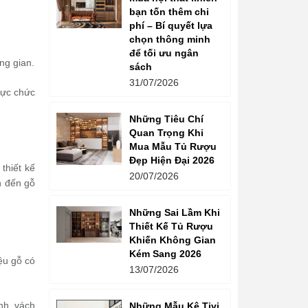
bạn tốn thêm chi
phí – Bí quyết lựa
chọn thông minh
để tối ưu ngân
ng gian.
sách
31/07/2026
vực chức
Những Tiêu Chí
Quan Trọng Khi
Mua Mẫu Tủ Rượu
Đẹp Hiện Đại 2026
thiết kế
20/07/2026
n đến gỗ
Những Sai Lầm Khi
Thiết Kế Tủ Rượu
Khiến Không Gian
Kém Sang 2026
ệu gỗ có
13/07/2026
nh, vách
Những Mẫu Kệ Tivi