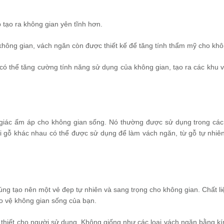
 tạo ra không gian yên tĩnh hơn.
không gian, vách ngăn còn được thiết kế để tăng tính thẩm mỹ cho khô
 có thể tăng cường tính năng sử dụng của không gian, tạo ra các khu 
iác ấm áp cho không gian sống. Nó thường được sử dụng trong các 
ại gỗ khác nhau có thể được sử dụng để làm vách ngăn, từ gỗ tự nhiê
úng tạo nên một vẻ đẹp tự nhiên và sang trọng cho không gian. Chất li
ảo vệ không gian sống của bạn.
 thiết cho người sử dụng. Không giống như các loại vách ngăn bằng kí