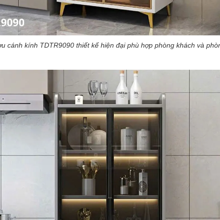
ợu cánh kính TDTR9090 thiết kế hiện đại phù hợp phòng khách và phò