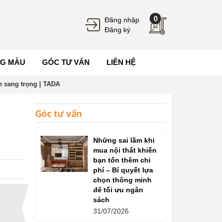
0
Đăng nhập
Đăng ký
G MÀU
GÓC TƯ VẤN
LIÊN HỆ
h sang trọng | TADA
Góc tư vấn
Những sai lầm khi
mua nội thất khiến
bạn tốn thêm chi
phí – Bí quyết lựa
chọn thông minh
để tối ưu ngân
sách
31/07/2026