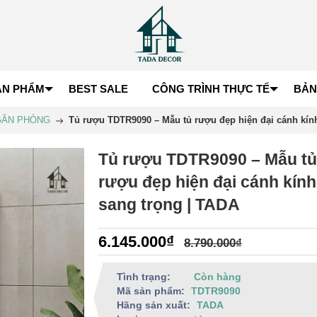
ẢN PHẨM
BEST SALE
CÔNG TRÌNH THỰC TẾ
BẢN
NGĂN PHÒNG
Tủ rượu TDTR9090 – Mẫu tủ rượu đẹp hiện đại cánh kín
Tủ rượu TDTR9090 – Mẫu tủ
rượu đẹp hiện đại cánh kính
sang trọng | TADA
6.145.000₫
8.790.000₫
Tình trạng:
Còn hàng
Mã sản phẩm:
TDTR9090
Hãng sản xuất:
TADA