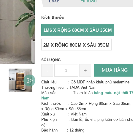
Loại:
tủ rượu
Kích thước
1M6 X RỘNG 80CM X SÂU 35CM
2M X RỘNG 80CM X SÂU 35CM
SỐ LƯỢNG
-
+
MUA HÀNG
Chất liệu : Gỗ MDF nhập khẩu phủ melamine
Thương hiệu : TADA Việt Nam
Màu sắc : Tham khảo
bảng màu nội thất T
Nam
Kích thước : Cao 2m x Rộng 80cm x Sâu 35cm,
x Rộng 80cm x Sâu 35cm
Xuất xứ : Việt Nam
Phụ kiện : Bản lề, ốc vít, phụ kiện cơ bản cho 
đặt
Bảo hành : 12 tháng