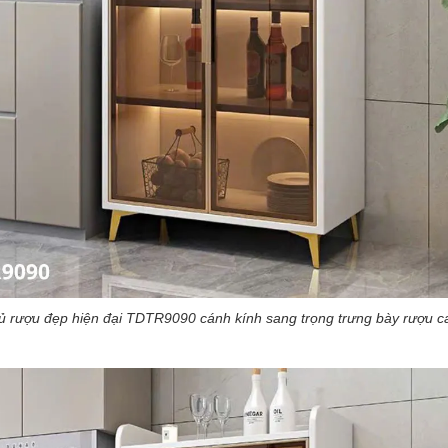
ủ rượu đẹp hiện đại TDTR9090 cánh kính sang trọng trưng bày rượu c