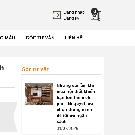
0
Đăng nhập
Đăng ký
G MÀU
GÓC TƯ VẤN
LIÊN HỆ
ch
Góc tư vấn
Những sai lầm khi
mua nội thất khiến
bạn tốn thêm chi
phí – Bí quyết lựa
chọn thông minh
để tối ưu ngân
sách
31/07/2026