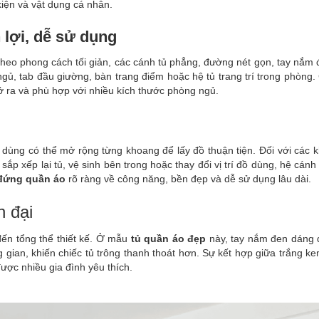
kiện và vật dụng cá nhân.
 lợi, dễ sử dụng
theo phong cách tối giản, các cánh tủ phẳng, đường nét gọn, tay nắm đ
ngủ, tab đầu giường, bàn trang điểm hoặc hệ tủ trang trí trong phòng
ở ra và phù hợp với nhiều kích thước phòng ngủ.
 dùng có thể mở rộng từng khoang để lấy đồ thuận tiện. Đối với các 
 sắp xếp lại tủ, vệ sinh bên trong hoặc thay đổi vị trí đồ dùng, hệ c
đứng quần áo
rõ ràng về công năng, bền đẹp và dễ sử dụng lâu dài.
n đại
đến tổng thể thiết kế. Ở mẫu
tủ quần áo đẹp
này, tay nắm đen dáng d
gian, khiến chiếc tủ trông thanh thoát hơn. Sự kết hợp giữa trắng ke
được nhiều gia đình yêu thích.