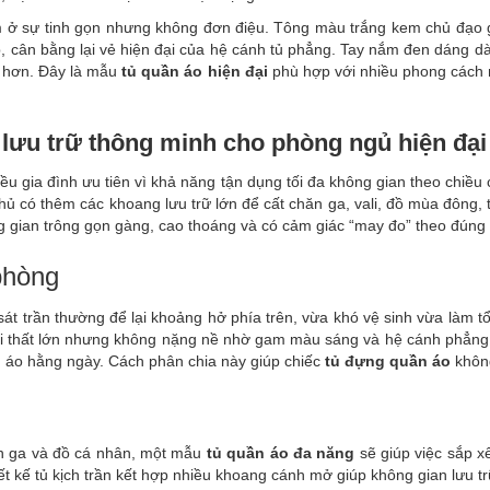
ở sự tinh gọn nhưng không đơn điệu. Tông màu trắng kem chủ đạo g
 cân bằng lại vẻ hiện đại của hệ cánh tủ phẳng. Tay nắm đen dáng d
g hơn. Đây là mẫu
tủ quần áo hiện đại
phù hợp với nhiều phong cách n
p lưu trữ thông minh cho phòng ngủ hiện đại
ều gia đình ưu tiên vì khả năng tận dụng tối đa không gian theo chiều
ia chủ có thêm các khoang lưu trữ lớn để cất chăn ga, vali, đồ mùa đông
ng gian trông gọn gàng, cao thoáng và có cảm giác “may đo” theo đúng
phòng
t trần thường để lại khoảng hở phía trên, vừa khó vệ sinh vừa làm tổ
nội thất lớn nhưng không nặng nề nhờ gam màu sáng và hệ cánh phẳng. 
ần áo hằng ngày. Cách phân chia này giúp chiếc
tủ đựng quần áo
không
ăn ga và đồ cá nhân, một mẫu
tủ quần áo đa năng
sẽ giúp việc sắp x
ết kế tủ kịch trần kết hợp nhiều khoang cánh mở giúp không gian lưu t