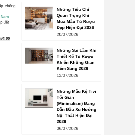
ấp chống
Những Tiêu Chí
Quan Trọng Khi
t Nam
Mua Mẫu Tủ Rượu
ắp đặt
Đẹp Hiện Đại 2026
20/07/2026
84.99
Những Sai Lầm Khi
Thiết Kế Tủ Rượu
Khiến Không Gian
Kém Sang 2026
13/07/2026
Những Mẫu Kệ Tivi
Tối Giản
(Minimalism) Đang
Dẫn Đầu Xu Hướng
Nội Thất Hiện Đại
2026
06/07/2026