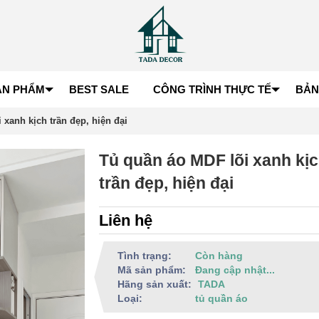
ẢN PHẨM
BEST SALE
CÔNG TRÌNH THỰC TẾ
BẢN
 xanh kịch trần đẹp, hiện đại
Tủ quần áo MDF lõi xanh kị
trần đẹp, hiện đại
Liên hệ
Tình trạng:
Còn hàng
Mã sản phẩm:
Đang cập nhật...
Hãng sản xuất:
TADA
Loại:
tủ quần áo