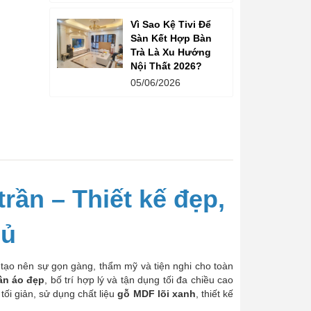
Vì Sao Kệ Tivi Để
Sàn Kết Hợp Bàn
Trà Là Xu Hướng
Nội Thất 2026?
05/06/2026
rần – Thiết kế đẹp,
gủ
 tạo nên sự gọn gàng, thẩm mỹ và tiện nghi cho toàn
ần áo đẹp
, bố trí hợp lý và tận dụng tối đa chiều cao
tối giản, sử dụng chất liệu
gỗ MDF lõi xanh
, thiết kế