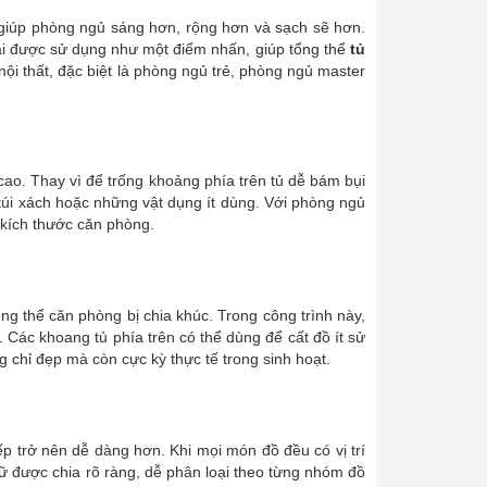
iúp phòng ngủ sáng hơn, rộng hơn và sạch sẽ hơn.
ài được sử dụng như một điểm nhấn, giúp tổng thể
tủ
ội thất, đặc biệt là phòng ngủ trẻ, phòng ngủ master
 cao. Thay vì để trống khoảng phía trên tủ dễ bám bụi
, túi xách hoặc những vật dụng ít dùng. Với phòng ngủ
 kích thước căn phòng.
ng thể căn phòng bị chia khúc. Trong công trình này,
Các khoang tủ phía trên có thể dùng để cất đồ ít sử
 chỉ đẹp mà còn cực kỳ thực tế trong sinh hoạt.
ếp trở nên dễ dàng hơn. Khi mọi món đồ đều có vị trí
rữ được chia rõ ràng, dễ phân loại theo từng nhóm đồ