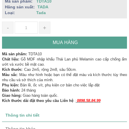
Mã sản phẩm:
TDTA10
Hãng sản xuất:
TADA
Loại:
Tada
-
+
MUA HÀNG
Mã sản phẩm:
TDTA10
Chất liệu:
Gỗ MDF nhập khẩu Thái Lan phủ Melamin cao cấp chống ẩm
ướt và xước bề mặt cao.
Kích thước
: Cao 2m5, rộng 2m8, sâu 50cm.
Màu sắc
: Màu như hình hoặc bạn có thể đặt màu và kích thước tùy theo
nhu cầu và sở thích của mình.
Phụ kiện:
Bản lề, ốc vít, phụ kiện cơ bản cho việc lắp đặt
Bảo hành:
24 tháng
Giao hàng:
Giao hàng toàn quốc.
Kích thước dài đặt theo yêu cầu Liên hệ
:
0898.58.84.99
Thông tin chi tiết
Thông tin khác