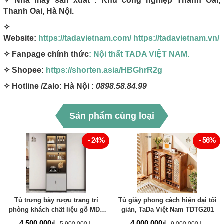
✧ Nhà máy sản xuất : Khu công nghiệp Thanh Oai,
Thanh Oai, Hà Nội.
✧
Website:
https://tadavietnam.com/
https://tadavietnam.vn/
✧ Fanpage chính thức
: Nội thất TADA VIỆT NAM.
✧ Shopee:
https://shorten.asia/HBGhrR2g
✧ Hotline /Zalo: Hà Nội :
0898.58.84.99
Sản phẩm cùng loại
- 24%
- 56%
Tủ trưng bày rượu trang trí
Tủ giày phong cách hiện đại tối
phòng khách chất liệu gỗ MDF
giản, TaDa Việt Nam TDTG201
thương hiệu TADA - TDTR601
4.500.000₫
4.000.000₫
5.900.000₫
9.000.000₫