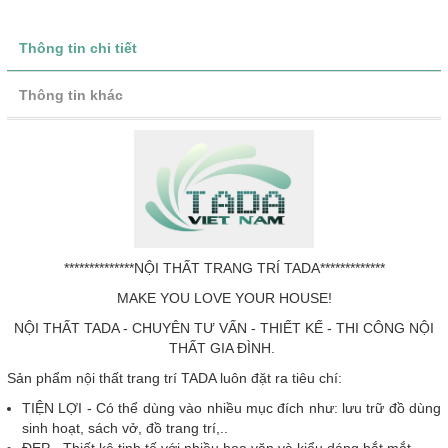
Thông tin chi tiết
Thông tin khác
**************NỘI THẤT TRANG TRÍ TADA*************
MAKE YOU LOVE YOUR HOUSE!
NỘI THẤT TADA - CHUYÊN TƯ VẤN - THIẾT KẾ - THI CÔNG NỘI
THẤT GIA ĐÌNH.
Sản phẩm nội thất trang trí TADA luôn đặt ra tiêu chí:
TIỆN LỢI - Có thể dùng vào nhiều mục đích như: lưu trữ đồ dùng
sinh hoạt, sách vở, đồ trang trí,..
ĐẸP - Thiết kê tinh tế với nhiều hoa văn và kiểu dáng bắt mắt.