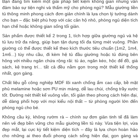
Bạn đang tìm kiếm một giải pháp tiết kiệm không gian nhưng vẫn
đảm bảo sự tiện nghi và thẩm mỹ cho phòng ngủ? Mẫu giường liền
tủ thông minh phong cách đơn giản chính là lựa chọn lý tưởng dành
cho bạn – đặc biệt phù hợp với các căn hộ nhỏ, phòng ngủ diện tích
hạn chế hoặc không gian sống tối giản.
Sản phẩm được thiết kế 2 trong 1, tích hợp giữa giường ngủ và hệ
tủ lưu trữ đa năng, giúp bạn tận dụng tối đa từng mét vuông. Phần
giường có thể được thiết kế theo kích thước tiêu chuẩn (1m2, 1m4,
1m6...) tùy nhu cầu, đi kèm hệ tủ đầu giường hoặc tủ đứng bên
hông với nhiều ngăn chứa rộng rãi: tủ áo, ngăn kéo, hộc để đồ, giá
sách, kệ trang trí... tất cả đều nằm gọn trong một thiết kế thống
nhất, gọn gàng.
Chất liệu gỗ công nghiệp MDF lõi xanh chống ẩm cao cấp, bề mặt
phủ melamine hoặc sơn PU mịn màng, dễ lau chùi, chống trầy xước
tốt. Đường nét thiết kế vuông vắn, tối giản theo phong cách hiện đại,
dễ dàng phối hợp với mọi kiểu nội thất – từ phòng người lớn đến
phòng ngủ cho bé.
Không cầu kỳ, không rườm rà – chính sự đơn giản tinh tế đã làm
nên vẻ đẹp bền vững cho mẫu giường liền tủ này. Vừa tiện lợi, vừa
đẹp mắt, lại cực kỳ tiết kiệm diện tích – đây là lựa chọn hoàn hảo
cho những ai theo đuổi phong cách sống hiện đại, gọn gàng và