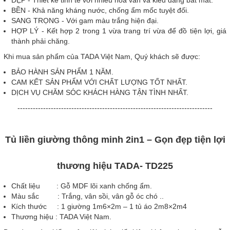
BỀN - Khả năng kháng nước, chống ẩm mốc tuyệt đối.
SANG TRỌNG - Với gam màu trắng hiện đại.
HỢP LÝ - Kết hợp 2 trong 1 vừa trang trí vừa để đồ tiện lợi, giá
thành phải chăng.
Khi mua sản phẩm của TADA Việt Nam, Quý khách sẽ được:
BẢO HÀNH SẢN PHẨM 1 NĂM.
CAM KẾT SẢN PHẨM VỚI CHẤT LƯỢNG TỐT NHẤT.
DỊCH VỤ CHĂM SÓC KHÁCH HÀNG TẬN TÌNH NHẤT.
----------------------------------------------------------------------------
Tủ liền giường thông minh 2in1 – Gọn đẹp tiện lợi
thương hiệu TADA- TD225
Chất liệu : Gỗ MDF lõi xanh chống ẩm.
Màu sắc : Trắng, vân sồi, vân gỗ óc chó ..
Kích thước : 1 giường 1m6×2m – 1 tủ áo 2m8×2m4
Thương hiệu : TADA Việt Nam.