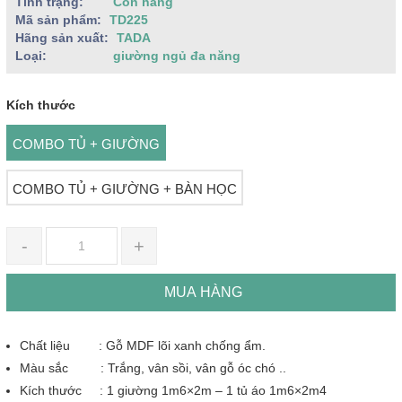
Tình trạng:
Còn hàng
Mã sản phẩm:
TD225
Hãng sản xuất:
TADA
Loại:
giường ngủ đa năng
Kích thước
COMBO TỦ + GIƯỜNG
COMBO TỦ + GIƯỜNG + BÀN HỌC
-
+
MUA HÀNG
Chất liệu : Gỗ MDF lõi xanh chống ẩm.
Màu sắc : Trắng, vân sồi, vân gỗ óc chó ..
Kích thước : 1 giường 1m6×2m – 1 tủ áo 1m6×2m4