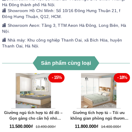
Hà Đông thành phố Hà Nội.
🏬 Showroom Hồ Chí Minh: Số 10/16 Đông Hưng Thuận 21, f
Đông Hưng Thuận, Q12, HCM.
🏬 Showroom Aeon: Tầng 3, TTM Aeon Hà Đông, Long Biên, Hà
Nội.
🏬 Nhà máy: Khu công nghiệp Thanh Oai, xã Bích Hòa, huyện
Thanh Oai, Hà Nội.
Sản phẩm cùng loại
- 15%
- 18%
Giường ngủ tích hợp tủ để đồ –
Giường tích hợp tủ – Tối ưu
Gọn gàng cho căn hộ nhỏ
không gian phòng ngủ thương
thương hiệu TADA - TD230
hiệu TADA- TD226
11.500.000₫
11.800.000₫
13.490.000₫
14.400.000₫