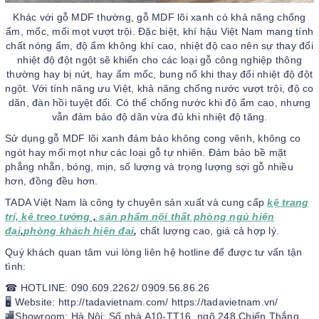
Khác với gỗ MDF thường, gỗ MDF lõi xanh có khả năng chống
ẩm, mốc, mối mọt vượt trội. Đặc biệt, khí hậu Việt Nam mang tính
chất nóng ẩm, độ ẩm không khí cao, nhiệt độ cao nên sự thay đổi
nhiệt độ đột ngột sẽ khiến cho các loại gỗ công nghiệp thông
thường hay bị nứt, hay ẩm mốc, bung nổ khi thay đổi nhiệt độ đột
ngột. Với tính năng ưu Việt, khả năng chống nước vượt trội, độ co
dãn, đàn hồi tuyệt đối. Có thể chống nước khi độ ẩm cao, nhưng
vẫn đảm bảo độ dãn vừa đủ khi nhiệt độ tăng.
Sử dụng gỗ MDF lõi xanh đảm bảo không cong vênh, không co
ngót hay mối mọt như các loại gỗ tự nhiên. Đảm bảo bề mặt
phẳng nhẵn, bóng, mịn, số lượng và trọng lượng sợi gỗ nhiều
hơn, đồng đều hơn.
TADA Việt Nam là công ty chuyên sản xuất và cung cấp
kệ trang
trí, kệ treo tường
,
sản phẩm nội thất phòng ngủ hiện
đại
,
phòng khách hiện đại
,
chất lượng cao, giá cả hợp lý.
Quý khách quan tâm vui lòng liên hệ hotline để được tư vấn tận
tình:
☎ HOTLINE: 090.609.2262/ 0909.56.86.26
🖥 Website: http://tadavietnam.com/ https://tadavietnam.vn/
🏬Showroom: Hà Nội: Số nhà A10-TT16, ngõ 248 Chiến Thắng,