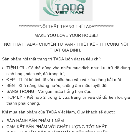
**************NỘI THẤT TRANG TRÍ TADA*************
MAKE YOU LOVE YOUR HOUSE!
NỘI THẤT TADA - CHUYÊN TƯ VẤN - THIẾT KẾ - THI CÔNG NỘI
THẤT GIA ĐÌNH.
Sản phẩm nội thất trang trí TADA luôn đặt ra tiêu chí:
TIỆN LỢI - Có thể dùng vào nhiều mục đích như: lưu trữ đồ dùng
sinh hoạt, sách vở, đồ trang trí,..
ĐẸP - Thiết kê tinh tế với nhiều hoa văn và kiểu dáng bắt mắt.
BỀN - Khả năng kháng nước, chống ẩm mốc tuyệt đối.
SANG TRỌNG - Với gam màu trắng hiện đại.
HỢP LÝ - Kết hợp 2 trong 1 vừa trang trí vừa để đồ tiện lợi, giá
thành phải chăng.
Khi mua sản phẩm của TADA Việt Nam, Quý khách sẽ được:
BẢO HÀNH SẢN PHẨM 1 NĂM.
CAM KẾT SẢN PHẨM VỚI CHẤT LƯỢNG TỐT NHẤT.