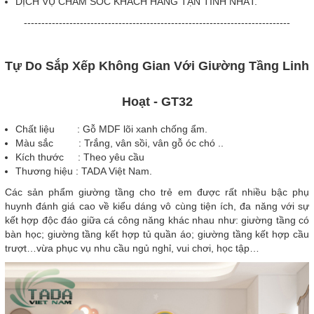
DỊCH VỤ CHĂM SÓC KHÁCH HÀNG TẬN TÌNH NHẤT.
----------------------------------------------------------------------------
Tự Do Sắp Xếp Không Gian Với Giường Tầng Linh
Hoạt - GT32
Chất liệu : Gỗ MDF lõi xanh chống ẩm.
Màu sắc : Trắng, vân sồi, vân gỗ óc chó ..
Kích thước : Theo yêu cầu
Thương hiệu : TADA Việt Nam.
Các sản phẩm giường tầng cho trẻ em được rất nhiều bậc phụ
huynh đánh giá cao về kiểu dáng vô cùng tiện ích, đa năng với sự
kết hợp độc đáo giữa cá công năng khác nhau như: giường tầng có
bàn học; giường tầng kết hợp tủ quần áo; giường tầng kết hợp cầu
trượt…vừa phục vụ nhu cầu ngủ nghỉ, vui chơi, học tập…