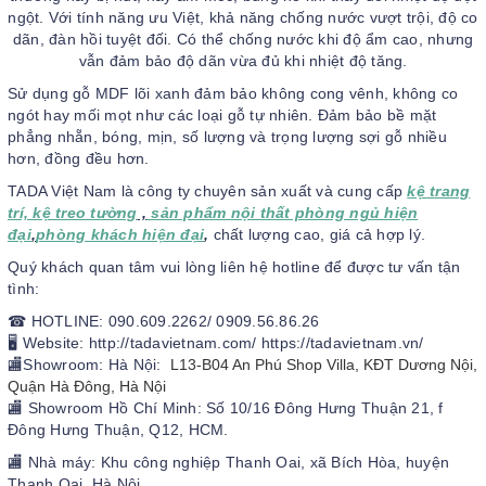
ngột. Với tính năng ưu Việt, khả năng chống nước vượt trội, độ co
dãn, đàn hồi tuyệt đối. Có thể chống nước khi độ ẩm cao, nhưng
vẫn đảm bảo độ dãn vừa đủ khi nhiệt độ tăng.
Sử dụng gỗ MDF lõi xanh đảm bảo không cong vênh, không co
ngót hay mối mọt như các loại gỗ tự nhiên. Đảm bảo bề mặt
phẳng nhẵn, bóng, mịn, số lượng và trọng lượng sợi gỗ nhiều
hơn, đồng đều hơn.
TADA Việt Nam là công ty chuyên sản xuất và cung cấp
kệ trang
trí, kệ treo tường
,
sản phẩm nội thất phòng ngủ hiện
đại
,
phòng khách hiện đại
,
chất lượng cao, giá cả hợp lý.
Quý khách quan tâm vui lòng liên hệ hotline để được tư vấn tận
tình:
☎ HOTLINE: 090.609.2262/ 0909.56.86.26
🖥 Website: http://tadavietnam.com/ https://tadavietnam.vn/
🏬Showroom: Hà Nội:
L13-B04 An Phú Shop Villa, KĐT Dương Nội,
Quận Hà Đông, Hà Nội
🏬 Showroom Hồ Chí Minh: Số 10/16 Đông Hưng Thuận 21, f
Đông Hưng Thuận, Q12, HCM.
🏬 Nhà máy: Khu công nghiệp Thanh Oai, xã Bích Hòa, huyện
Thanh Oai, Hà Nội.