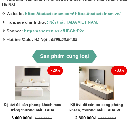
Hà Nội.
✧ Website:
https://tadavietnam.com/
https://tadavietnam.vn/
✧ Fanpage chính thức
: Nội thất TADA VIỆT NAM.
✧ Shopee:
https://shorten.asia/HBGhrR2g
✧ Hotline /Zalo: Hà Nội :
0898.58.84.99
Sản phẩm cùng loại
- 29%
- 33%
Kệ tivi để sàn phòng khách màu
Kệ tivi để sàn bo cong phòng
trắng thương hiệu TADA
khách, thương hiệu TADA Việt
VIETNAM- TDTV886
Nam TDTV04
3.400.000₫
2.600.000₫
4.780.000₫
3.900.000₫