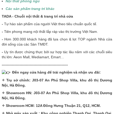
Nội thất phòng ngủ
Các sản phẩm trang trí khác
T
ADA - Chuỗi nội thất & trang trí nhà cửa
-
Tự hào sản phẩm của người Việt theo tiêu chuẩn quốc tế.
-
Tiên phong mang nội thất lắp ráp vào thị trường Việt Nam.
-
Hơn 300.000 khách hàng đã lựa chọn & lọt TOP ngành Nhà cửa
đời sống của các Sàn TMĐT.
-
Uy tín được chứng thực bởi sự hợp tác lâu năm với các chuỗi siêu
thị lớn: Aeon Mall, Mediamart, Emart…
----------------------------------------------------
Đến ngay cửa hàng để trải nghiệm và nhận ưu đãi:
✧ Trụ sở chính: J03-07 An Phú Shop Villa, khu đô thị Dương
Nội, Hà Đông.
✧ Showroom HN: J03-07 An Phú Shop Villa, khu đô thị Dương
Nội, Hà Đông.
✧ Showroom HCM: 12A Đông Hưng Thuận 21, Q12, HCM.
✧ Nhà máy sản xuất : Khu công nghiệp Thanh Oai, Thanh Oai,