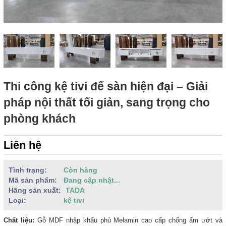
Thi công kệ tivi để sàn hiện đại – Giải
pháp nội thất tối giản, sang trọng cho
phòng khách
Liên hệ
Tình trạng:
Còn hàng
Mã sản phẩm:
Đang cập nhật...
Hãng sản xuất:
TADA
Loại:
kệ tivi
Chất liệu:
Gỗ MDF nhập khẩu phủ Melamin cao cấp chống ẩm ướt và