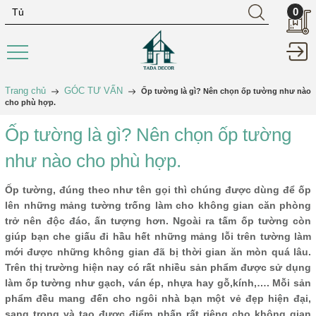
0
Trang chủ
GÓC TƯ VẤN
Ốp tường là gì? Nên chọn ốp tường như nào
cho phù hợp.
Ốp tường là gì? Nên chọn ốp tường
như nào cho phù hợp.
Ốp tường, đúng theo như tên gọi thì chúng được dùng để ốp
lên những mảng tường trống làm cho không gian căn phòng
trở nên độc đáo, ấn tượng hơn. Ngoài ra tấm ốp tường còn
giúp bạn che giấu đi hầu hết những mảng lỗi trên tường làm
mới được những không gian đã bị thời gian ăn mòn quá lâu.
Trên thị trường hiện nay có rất nhiều sản phẩm được sử dụng
làm ốp tường như gạch, ván ép, nhựa hay gỗ,kính,…. Mỗi sản
phẩm đều mang đến cho ngôi nhà bạn một vẻ đẹp hiện đại,
sang trọng và tạo được điểm nhấn rất riêng cho không gian