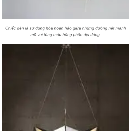
Chiếc đèn là sự dung hòa hoàn hảo giữa những đường nét mạnh
mẽ với tông màu hồng phấn dịu dàng.