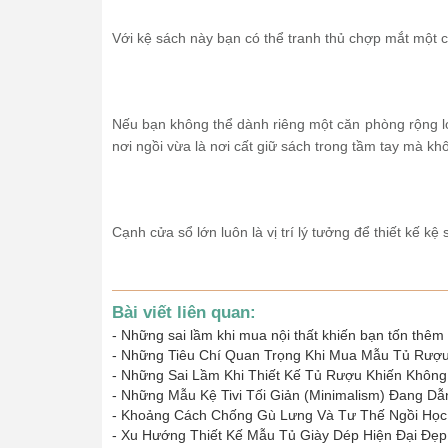
Với kệ sách này bạn có thể tranh thủ chợp mắt một c
Nếu bạn không thể dành riêng một căn phòng rộng lớ
nơi ngồi vừa là nơi cất giữ sách trong tầm tay mà k
Cạnh cửa sổ lớn luôn là vị trí lý tưởng để thiết kế kệ
Bài viết liên quan:
-
Những sai lầm khi mua nội thất khiến bạn tốn thêm 
-
Những Tiêu Chí Quan Trọng Khi Mua Mẫu Tủ Rượu
-
Những Sai Lầm Khi Thiết Kế Tủ Rượu Khiến Khôn
-
Những Mẫu Kệ Tivi Tối Giản (Minimalism) Đang Dẫ
-
Khoảng Cách Chống Gù Lưng Và Tư Thế Ngồi Học
-
Xu Hướng Thiết Kế Mẫu Tủ Giày Dép Hiện Đại Đẹp