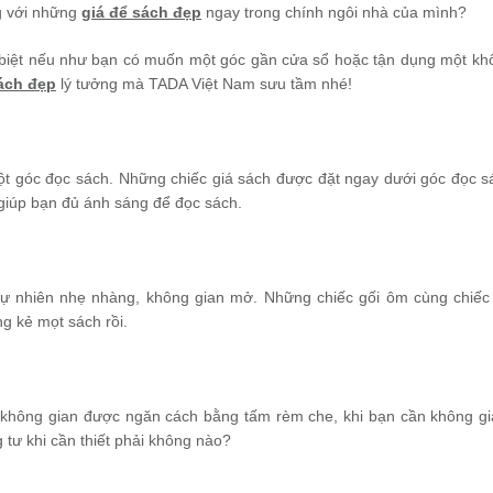
ng với những
giá để sách đẹp
ngay trong chính ngôi nhà của mình?
c biệt nếu như bạn có muốn một góc gần cửa sổ hoặc tận dụng một kh
sách đẹp
lý tưởng mà TADA Việt Nam sưu tầm nhé!
t góc đọc sách. Những chiếc giá sách được đặt ngay dưới góc đọc s
giúp bạn đủ ánh sáng để đọc sách.
tự nhiên nhẹ nhàng, không gian mở. Những chiếc gối ôm cùng chiế
g kẻ mọt sách rồi.
không gian được ngăn cách bằng tấm rèm che, khi bạn cần không gi
g tư khi cần thiết phải không nào?