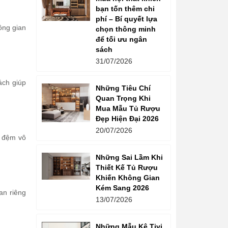
bạn tốn thêm chi
phí – Bí quyết lựa
ông gian
chọn thông minh
để tối ưu ngân
sách
31/07/2026
ách giúp
Những Tiêu Chí
Quan Trọng Khi
Mua Mẫu Tủ Rượu
Đẹp Hiện Đại 2026
20/07/2026
c đệm vô
Những Sai Lầm Khi
Thiết Kế Tủ Rượu
Khiến Không Gian
Kém Sang 2026
an riêng
13/07/2026
Những Mẫu Kệ Tivi