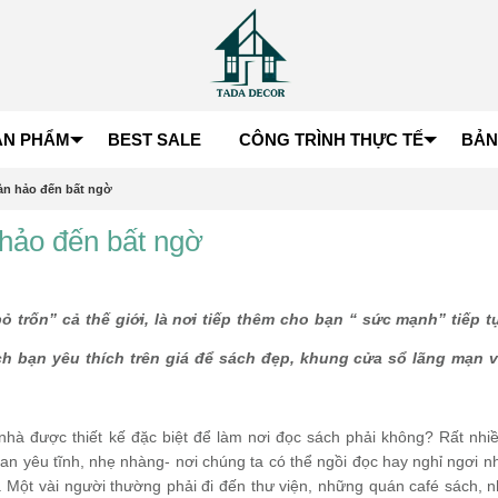
ẢN PHẨM
BEST SALE
CÔNG TRÌNH THỰC TẾ
BẢN
àn hảo đến bất ngờ
hảo đến bất ngờ
ỏ trốn” cả thế giới, là nơi tiếp thêm cho bạn “ sức mạnh” tiếp 
h bạn yêu thích trên giá để sách đẹp, khung cửa sổ lãng mạn 
g nhà được thiết kế đặc biệt để làm nơi đọc sách phải không? Rất nhi
ian yêu tĩnh, nhẹ nhàng- nơi chúng ta có thể ngồi đọc hay nghỉ ngơi 
. Một vài người thường phải đi đến thư viện, những quán café sách, n