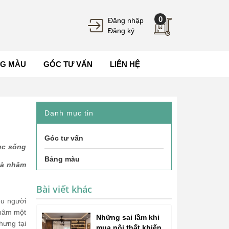
0
Đăng nhập
Đăng ký
G MÀU
GÓC TƯ VẤN
LIÊN HỆ
Danh mục tin
Góc tư vấn
tục sống
Bảng màu
và nhâm
Bài viết khác
ều người
nhâm một
Những sai lầm khi
hưng tại
mua nội thất khiến