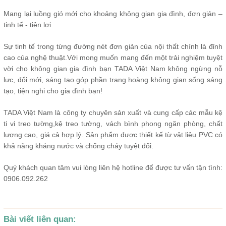
Mang lại luồng gió mới cho khoảng không gian gia đình, đơn giản –
tinh tế - tiện lợi
Sự tinh tế trong từng đường nét đơn giản của nội thất chính là đỉnh
cao của nghệ thuật.Với mong muốn mang đến một trải nghiệm tuyệt
vời cho không gian gia đình bạn TADA Việt Nam không ngừng nỗ
lực, đổi mới, sáng tạo góp phần trang hoàng không gian sống sáng
tạo, tiện nghi cho gia đình bạn!
TADA Việt Nam là công ty chuyên sản xuất và cung cấp các mẫu kệ
ti vi treo tường,kệ treo tường, vách bình phong ngăn phòng, chất
lượng cao, giá cả hợp lý. Sản phẩm đươc thiết kế từ vật liệu PVC có
khả năng kháng nước và chống cháy tuyệt đối.
Quý khách quan tâm vui lòng liên hệ hotline để được tư vấn tận tình:
0906.092.262
Bài viết liên quan: