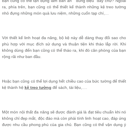
bạn cũng có thể tận dụng làm bàn ăn “ đúng điệu” đấy chứ? Ngoài
ra, phía trên, bạn cũng có thể thiết kế thành những kệ treo tường
nhỏ đựng những món quà lưu niệm, những cuốn tạp chí,…
Với thiết kế linh hoạt đa năng, bộ kệ này dễ dàng thay đổi sao cho
phù hợp với mục đích sử dụng và thuận tiện khi tháo lắp rời. Khi
không dùng đến bạn cũng có thể tháo ra, khi đó căn phòng của bạn
rộng rãi như ban đầu.
Hoặc bạn cũng có thể lợi dụng hết chiều cao của bức tường để thiết
kệ thành hệ
kệ treo tường
để sách, tài liệu,….
Một món nội thất đa năng sẽ được đánh giá là đạt tiêu chuẩn khi nó
không chỉ đẹp mắt, độc đáo mà còn phải tính linh hoạt cao, đáp ứng
được nhu cầu phong phú của gia chủ. Bạn cũng có thể vận dụng ý