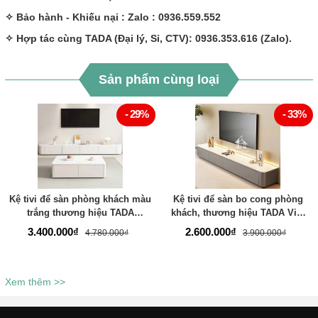
✧ Bảo hành - Khiếu nại : Zalo : 0936.559.552
✧ Hợp tác cùng TADA (Đại lý, Sỉ, CTV): 0936.353.616 (Zalo).
Sản phẩm cùng loại
- 29%
- 33%
Kệ tivi để sàn phòng khách màu
Kệ tivi để sàn bo cong phòng
trắng thương hiệu TADA
khách, thương hiệu TADA Việt
VIETNAM- TDTV886
Nam TDTV04
3.400.000₫
2.600.000₫
4.780.000₫
3.900.000₫
Xem thêm >>