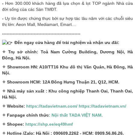
-
Hơn 300.000 khách hàng đã lựa chọn & lọt TOP ngành Nhà cửa
đời sống của các Sàn TMĐT.
-
Uy tín được chứng thực bởi sự hợp tác lâu năm với các chuỗi siêu
thị lớn: Aeon Mall, Mediamart, Emart…
----------------------------------------------------
Đến ngay cửa hàng để trải nghiệm và nhận ưu đãi:
✧ Trụ sở chính: Toà Nam Cường Building, Dương Nội, Hà
Đông, Hà Nội.
✧ Showroom HN: A10/TT16 Khu đô thị Văn Quán, Hà Đông, Hà
Nội.
✧ Showroom HCM: 12A Đông Hưng Thuận 21, Q12, HCM.
✧ Nhà máy sản xuất : Khu công nghiệp Thanh Oai, Thanh Oai,
Hà Nội.
✧ Website:
https://tadavietnam.com/
https://tadavietnam.vn/
✧ Fanpage chính thức
: Nội thất TADA VIỆT NAM.
✧ Shopee:
https://shp.ee/eq49hmf
✧ Hotline /Zalo: Hà Nội : 090609.2262 - HCM: 0909.56.86.26.