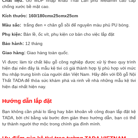
Chất liệu:
Gỗ MDF nhập khẩu Thái Lan phủ Melamin cao cấp
chống xước bề mặt cao.
Kích thước: 160/180cmx25cmx25cm
Màu sắc:
trắng đen + chân gỗ sồi để nguyên màu phủ PU bóng.
Phụ kiện:
Bản lề, ốc vít, phụ kiện cơ bản cho việc lắp đặt
Bảo hành:
12 tháng
Giao hàng:
Giao hàng toàn quốc.
Vì
được làm từ chất liệu gỗ công nghiệp được xử lý theo quy trình
hiện đại nên đây là mẫu kệ tivi có giá thành hợp lý phù hợp với mức
thu nhập trung bình của người dân Việt Nam. Hãy đến với Đồ gỗ Nội
Thất TADA để thỏa sức khám phá và rinh về nhà những mẫu kệ tivi
hiện đại nhất hiện nay.
Hướng dẫn lắp đặt
Bạn không cần phải lo lắng hay băn khoăn về công đoạn lắp đặt kệ
TADA, bởi chỉ bằng vài bước đơn giản theo hướng dẫn, bạn có thể
tự thành người thợ mộc trong chính gia đình mình.