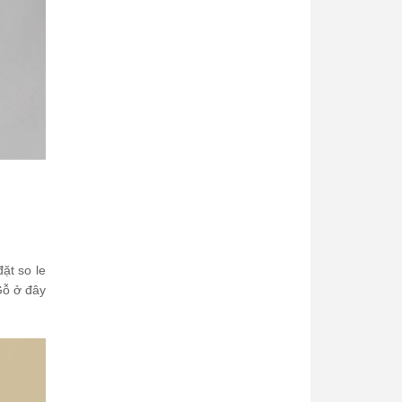
ặt so le
Gỗ ở đây