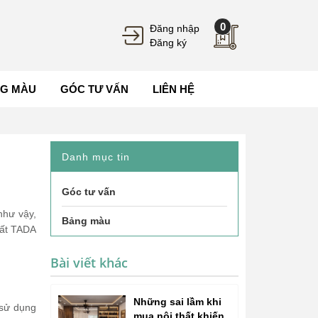
0
Đăng nhập
Đăng ký
G MÀU
GÓC TƯ VẤN
LIÊN HỆ
Danh mục tin
Góc tư vấn
như vậy,
Bảng màu
thất TADA
Bài viết khác
Những sai lầm khi
ể sử dụng
mua nội thất khiến