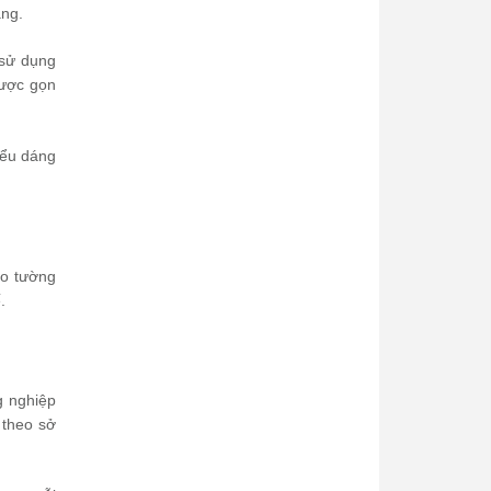
àng.
 sử dụng
được gọn
iểu dáng
eo tường
.
g nghiệp
 theo sở