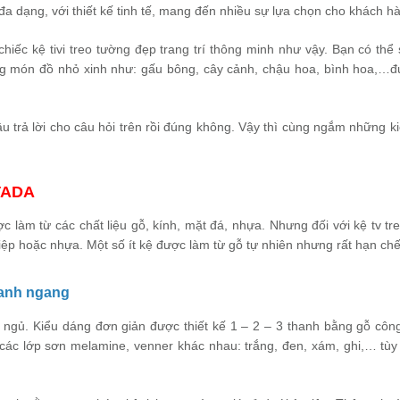
a dạng, với thiết kế tinh tế, mang đến nhiều sự lựa chọn cho khách h
 chiếc kệ tivi treo tường đẹp trang trí thông minh như vậy. Bạn có thể
ng món đồ nhỏ xinh như: gấu bông, cây cảnh, chậu hoa, bình hoa,…
 trả lời cho câu hỏi trên rồi đúng không. Vậy thì cùng ngắm những k
 TADA
ợc làm từ các chất liệu gỗ, kính, mặt đá, nhựa. Nhưng đối với kệ tv tr
iệp hoặc nhựa. Một số ít kệ được làm từ gỗ tự nhiên nhưng rất hạn chế
thanh ngang
g ngủ. Kiểu dáng đơn giản được thiết kế 1 – 2 – 3 thanh bằng gỗ côn
c lớp sơn melamine, venner khác nhau: trắng, đen, xám, ghi,… tùy