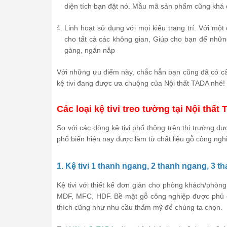
diện tích bạn đặt nó. Mẫu mã sản phẩm cũng khá đ
Linh hoạt sử dụng với mọi kiểu trang trí. Với một
cho tất cả các không gian, Giúp cho bạn để nhữ
gàng, ngăn nắp
Với những ưu điểm này, chắc hẳn bạn cũng đã có câu
kệ tivi đang được ưa chuộng của Nội thất TADA nhé!
Các loại kệ tivi treo tường tại Nội thất
So với các dòng kệ tivi phổ thông trên thị trường đư
phổ biến hiện nay được làm từ chất liệu gỗ công ngh
1. Kệ tivi 1 thanh ngang, 2 thanh ngang, 3 
Kệ tivi với thiết kế đơn giản cho phòng khách/phòn
MDF, MFC, HDF. Bề mặt gỗ công nghiệp được phủ cá
thích cũng như nhu cầu thẩm mỹ để chúng ta chọn.