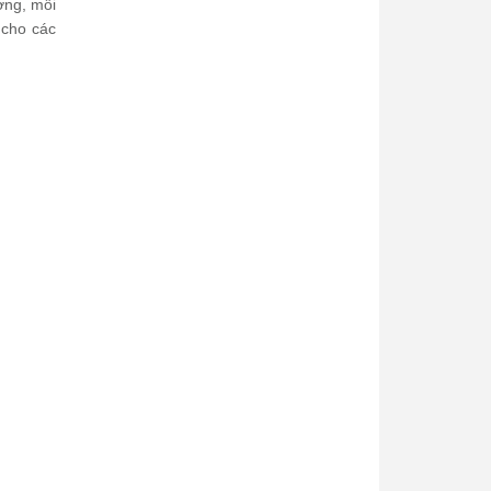
ường, mỗi
 cho các