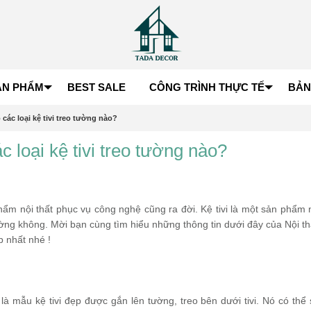
ẢN PHẨM
BEST SALE
CÔNG TRÌNH THỰC TẾ
BẢN
ó các loại kệ tivi treo tường nào?
ác loại kệ tivi treo tường nào?
ẩm nội thất phục vụ công nghệ cũng ra đời. Kệ tivi là một sản phẩm 
o tường không. Mời bạn cùng tìm hiểu những thông tin dưới đây của Nội 
p nhất nhé !
ây là mẫu kệ tivi đẹp được gắn lên tường, treo bên dưới tivi. Nó có th