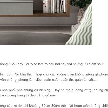
g không? Sau đây TADA sẽ làm rõ câu hỏi này với những ưu điểm sau:
 diện tích. Nó khá thích hợp cho các không gian không riêng gì phòn
a văn phòng, phòng làm việc, quán cafe, quán ăn, quán ăn vặt,…
n nhà phố, nhà chung cư hiện đại. Hay những ai đang ở trọ, chung cư
treo tường trang trí đẹp bằng gỗ này.
 rộng của kệ tivi chỉ khoảng 30cm-50cm thôi. Nó hoàn toàn không chi