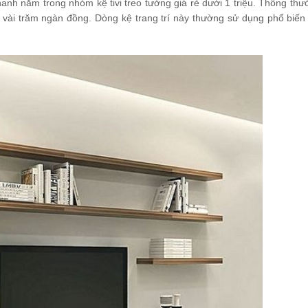
 thanh nằm trong nhóm kệ tivi treo tường giá rẻ dưới 1 triệu. Thông th
vài trăm ngàn đồng. Dòng kệ trang trí này thường sử dụng phổ biến