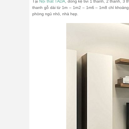
Tại
Nội thất TADA
, dòng kệ tivi 1 thanh, 2 thanh, 3
thanh gỗ dài từ 1m – 1m2 – 1m6 – 1m8 chỉ khoảng 
phòng ngủ nhỏ, nhà hẹp.