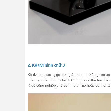
2. Kệ tivi hình chữ J
Kệ tivi treo tường gỗ đơn giản hình chữ J ngược ú
nhau tạo thành hình chữ J. Chúng ta có thể treo bê
là gỗ công nghiệp phủ sơn melamine hoặc venner tùy 