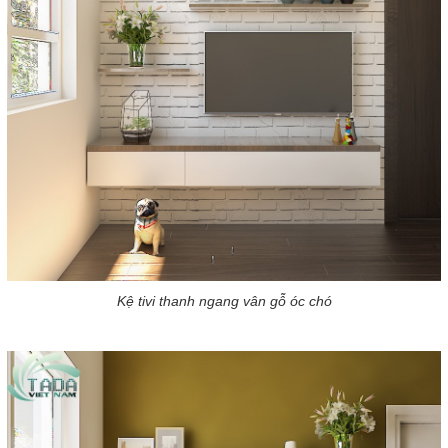
Kệ tivi thanh ngang vân gỗ óc chó