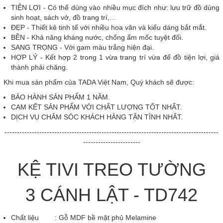
TIỆN LỢI - Có thể dùng vào nhiều mục đích như: lưu trữ đồ dùng
sinh hoạt, sách vở, đồ trang trí,…
ĐẸP - Thiết kê tinh tế với nhiều hoa văn và kiểu dáng bắt mắt.
BỀN - Khả năng kháng nước, chống ẩm mốc tuyệt đối.
SANG TRỌNG - Với gam màu trắng hiện đại.
HỢP LÝ - Kết hợp 2 trong 1 vừa trang trí vừa để đồ tiện lợi, giá
thành phải chăng.
Khi mua sản phẩm của TADA Việt Nam, Quý khách sẽ được:
BẢO HÀNH SẢN PHẨM 1 NĂM.
CAM KẾT SẢN PHẨM VỚI CHẤT LƯỢNG TỐT NHẤT.
DỊCH VỤ CHĂM SÓC KHÁCH HÀNG TẬN TÌNH NHẤT.
--------------------------------------------------------------------------------------
-----------------------
KỆ TIVI TREO TƯỜNG
3 CÁNH LẬT - TD742
Chất liệu : Gỗ MDF bề mặt phủ Melamine