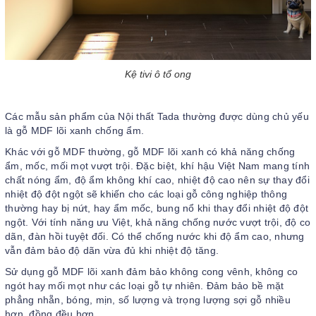
Kệ tivi ô tổ ong
Các mẫu sản phẩm của Nội thất Tada thường được dùng chủ yếu
là gỗ MDF lõi xanh chống ẩm.
Khác với gỗ MDF thường, gỗ MDF lõi xanh có khả năng chống
ẩm, mốc, mối mọt vượt trội. Đặc biệt, khí hậu Việt Nam mang tính
chất nóng ẩm, độ ẩm không khí cao, nhiệt độ cao nên sự thay đổi
nhiệt độ đột ngột sẽ khiến cho các loại gỗ công nghiệp thông
thường hay bị nứt, hay ẩm mốc, bung nổ khi thay đổi nhiệt độ đột
ngột. Với tính năng ưu Việt, khả năng chống nước vượt trội, độ co
dãn, đàn hồi tuyệt đối. Có thể chống nước khi độ ẩm cao, nhưng
vẫn đảm bảo độ dãn vừa đủ khi nhiệt độ tăng.
Sử dụng gỗ MDF lõi xanh đảm bảo không cong vênh, không co
ngót hay mối mọt như các loại gỗ tự nhiên. Đảm bảo bề mặt
phẳng nhẵn, bóng, mịn, số lượng và trọng lượng sợi gỗ nhiều
hơn, đồng đều hơn.