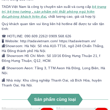
TADA Việt Nam là công ty chuyên sản xuất và cung cấp
kệ trang
trí, kệ treo tường
,
sản phẩm nội thất phòng ngủ hiện
đại
,
phòng khách hiện đại
,
chất lượng cao, giá cả hợp lý.
Quý khách quan tâm vui lòng liên hệ hotline để được tư vấn tận
tình:
☎ HOTLINE: 090.609.2262/ 0909.568.626
🖥 Website: http://tadavietnam.com/ https://tadavietnam.vn/
🏬Showroom: Hà Nội: Số nhà A10-TT16, ngõ 248 Chiến Thắng,
Hà Đông thành phố Hà Nội.
🏬 Showroom Hồ Chí Minh: Số 10/16 Đông Hưng Thuận 21, f
Đông Hưng Thuận, Q12, HCM.
🏬 Showroom Aeon: Tầng 3, TTM Aeon Hà Đông, Long Biên, Hà
Nội.
🏬 Nhà máy: Khu công nghiệp Thanh Oai, xã Bích Hòa, huyện
Thanh Oai, Hà Nội.
Sản phẩm cùng loại