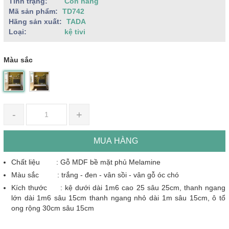
Tình trạng:
Còn hàng
Mã sản phẩm:
TD742
Hãng sản xuất:
TADA
Loại:
kệ tivi
Màu sắc
-
+
MUA HÀNG
Chất liệu : Gỗ MDF bề mặt phủ Melamine
Màu sắc : trắng - đen - vân sồi - vân gỗ óc chó
Kích thước : kệ dưới dài 1m6 cao 25 sâu 25cm, thanh ngang
lớn dài 1m6 sâu 15cm thanh ngang nhỏ dài 1m sâu 15cm, ô tổ
ong rộng 30cm sâu 15cm