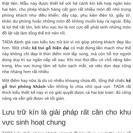
thật tiện. Mẫu này được thiết kế với hệ cánh kín kết hợp ngăn kéo
hai bên, cho phép khách hàng cất gọn rất nhiều món đồ nhỏ trong
phòng khách như điều khiển, dây cáp, phụ kiện điện tử, giấy tờ,
khăn dự phòng hoặc những món đồ không muốn bày ra ngoài. Đây
là lợi thế rất lớn, bởi khu vực tivi là nơi cực dễ phát sinh những món
đồ lặt vặt làm tổng thể trở nên rối.
TADA đánh giá cao kiểu lưu trữ kín vì nó giúp phòng khách đẹp lâu
hơn. Một chiếc
kệ tivi gỗ hiện đại
có mặt đứng liền mạch như thế
này không chỉ đẹp ở thời điểm mới lắp xong, mà còn hỗ trợ người
dùng duy trì sự ngăn nắp về sau. Khi mọi thứ đều có chỗ riêng bên
trong, khu vực trung tâm sẽ luôn sạch mắt, và việc dọn dẹp cũng
nhẹ nhàng hơn rất nhiều.
Một điểm hay nữa là dù có nhiều khoang chứa đồ, tổng thể chiếc
kệ
gỗ tivi phòng khách
vẫn không bị chia nhỏ quá vụn. TADA rất
thích kiểu thiết kế này vì nó giải quyết được cả hai bài toán: đủ công
năng và vẫn giữ được vẻ tối giản.
Lưu trữ kín là giải pháp rất cần cho khu
vực sinh hoạt chung