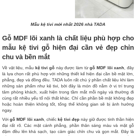
Mẫu kệ tivi mới nhất 2026 nhà TADA
Gỗ MDF lõi xanh là chất liệu phù hợp cho
mẫu kệ tivi gỗ hiện đại cần vẻ đẹp chỉn
chu và bền mắt
Về vật liệu, mẫu
kệ tivi gỗ
này được làm từ
gỗ MDF lõi xanh
, đây
là lựa chọn rất phù hợp với những thiết kế hiện đại cần bề mặt lớn,
phẳng, đẹp và đồng đều. TADA luôn rất chú ý phần chất liệu khi làm
những sản phẩm như kệ tivi, bởi đây là món đồ nằm ở vị trí trung
tâm phòng khách, xuất hiện trong tầm mắt mỗi ngày và thường đi
cùng rất nhiều yếu tố nội thất khác. Chỉ cần phần bề mặt không đẹp
hoặc hoàn thiện không tốt, tổng thể không gian sẽ bị ảnh hưởng
ngay.
Với
gỗ MDF lõi xanh
, chiếc
kệ tivi đẹp
này giữ được tinh thần hiện
đại rất rõ. Các mặt cánh phẳng, phần thân sáng màu và mặt gỗ
đậm đều lên khá sạch, tạo cảm giác chỉn chu và gọn mắt. Đây là