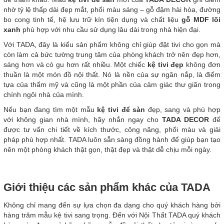
nhờ tỷ lệ thấp dài đẹp mắt, phối màu sáng – gỗ đậm hài hòa, đường
bo cong tinh tế, hệ lưu trữ kín tiện dụng và chất liệu
gỗ MDF lõi
xanh
phù hợp với nhu cầu sử dụng lâu dài trong nhà hiện đại.
Với TADA, đây là kiểu sản phẩm không chỉ giúp đặt tivi cho gọn mà
còn làm cả bức tường trung tâm của phòng khách trở nên đẹp hơn,
sáng hơn và có gu hơn rất nhiều. Một chiếc
kệ tivi đẹp
không đơn
thuần là một món đồ nội thất. Nó là nền của sự ngăn nắp, là điểm
tựa của thẩm mỹ và cũng là một phần của cảm giác thư giãn trong
chính ngôi nhà của mình.
Nếu bạn đang tìm một mẫu
kệ tivi để sàn
đẹp, sang và phù hợp
với không gian nhà mình, hãy nhắn ngay cho
TADA DECOR
để
được tư vấn chi tiết về kích thước, công năng, phối màu và giải
pháp phù hợp nhất. TADA luôn sẵn sàng đồng hành để giúp bạn tạo
nên một phòng khách thật gọn, thật đẹp và thật dễ chịu mỗi ngày.
Giới thiệu các sản phẩm khác của TADA
Không chỉ mang đến sự lựa chọn đa dạng cho quý khách hàng bởi
hàng trăm mẫu kệ tivi sang trọng. Đến với Nội Thất TADA quý khách