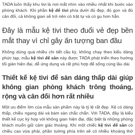
TADA luôn thấy khu tivi là nơi mắt nhìn vào nhiều nhất khi bước vào
phòng khách. Khi phần
kệ để tivi
phía dưới đủ đẹp, đủ gọn và đủ
cân đối, cả không gian sẽ trở nên có trật tự và có gu hơn hẳn.
Đây là mẫu kệ tivi theo đuổi vẻ đẹp bền
mắt thay vì chỉ gây ấn tượng ban đầu
Không dùng quá nhiều chi tiết cầu kỳ, không chạy theo kiểu dáng
phức tạp, mẫu
kệ tivi để sàn
này được TADA phát triển theo hướng
tối giản hiện đại, dễ ứng dụng và rất phù hợp để sống cùng lâu dài.
Thiết kế kệ tivi để sàn dáng thấp dài giúp
không gian phòng khách trông thoáng,
rộng và cân đối hơn rất nhiều
Một ưu điểm lớn của mẫu sản phẩm này là tỷ lệ rất đẹp. Kệ có dáng
thấp, chiều ngang dài và bám sàn chắc chắn. Với TADA, đây là kiểu
thiết kế cực kỳ hợp với không gian hiện đại, đặc biệt là những phòng
khách muốn giữ cảm giác thoáng. Khi một chiếc
kệ tivi để sàn
có
chiều cao vừa phải, phần tường phía trên sẽ có nhiều khoảng thở