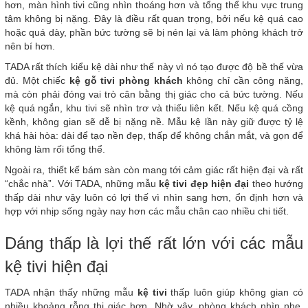
hơn, màn hình tivi cũng nhìn thoáng hơn và tổng thể khu vực trung
tâm không bị nặng. Đây là điều rất quan trọng, bởi nếu kệ quá cao
hoặc quá dày, phần bức tường sẽ bị nén lại và làm phòng khách trở
nên bí hơn.
TADA rất thích kiểu kệ dài như thế này vì nó tạo được độ bề thế vừa
đủ. Một chiếc
kệ gỗ tivi phòng khách
không chỉ cần công năng,
mà còn phải đóng vai trò cân bằng thị giác cho cả bức tường. Nếu
kệ quá ngắn, khu tivi sẽ nhìn trơ và thiếu liên kết. Nếu kệ quá cồng
kềnh, không gian sẽ dễ bị nặng nề. Mẫu kệ lần này giữ được tỷ lệ
khá hài hòa: dài để tạo nền đẹp, thấp để không chắn mắt, và gọn để
không làm rối tổng thể.
Ngoài ra, thiết kế bám sàn còn mang tới cảm giác rất hiện đại và rất
“chắc nhà”. Với TADA, những mẫu
kệ tivi đẹp hiện đại
theo hướng
thấp dài như vậy luôn có lợi thế vì nhìn sang hơn, ổn định hơn và
hợp với nhịp sống ngày nay hơn các mẫu chân cao nhiều chi tiết.
Dáng thấp là lợi thế rất lớn với các mẫu
kệ tivi hiện đại
TADA nhận thấy những mẫu
kệ tivi
thấp luôn giúp không gian có
nhiều khoảng rỗng thị giác hơn. Nhờ vậy, phòng khách nhìn nhẹ,