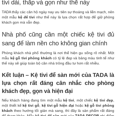
tivi dài, thấp và gọn như thế này
TADA thấy các căn hộ ngày nay ưu tiên sự thoáng và liền mạch, nên
một mẫu
kệ để tivi
như thế này là lựa chọn rất hợp để giữ phòng
khách gọn mà vẫn đẹp.
Nhà phố cũng cần một chiếc kệ tivi đủ
sang để làm nền cho không gian chính
Phòng khách nhà phố thường là nơi thể hiện gu sống rõ nhất. Một
mẫu
kệ gỗ tivi phòng khách
có tỷ lệ đẹp và bảng màu tinh tế như
thế này sẽ giúp toàn bộ căn nhà trông đầu tư hơn rất nhiều.
Kết luận – Kệ tivi để sàn mới của TADA là
lựa chọn rất đáng cân nhắc cho phòng
khách đẹp, gọn và hiện đại
Nếu khách hàng đang tìm một mẫu
kệ tivi
, một chiếc
kệ tivi đẹp
,
một thiết kế
kệ tivi gỗ
,
kệ tivi gỗ hiện đại
hoặc
kệ gỗ tivi phòng
khách
theo hướng tối giản mà sang, thì đây là sản phẩm rất đáng
để tham khảo. Mẫu
kệ tivi để sàn
mới của
TADA DECOR
ghi điểm