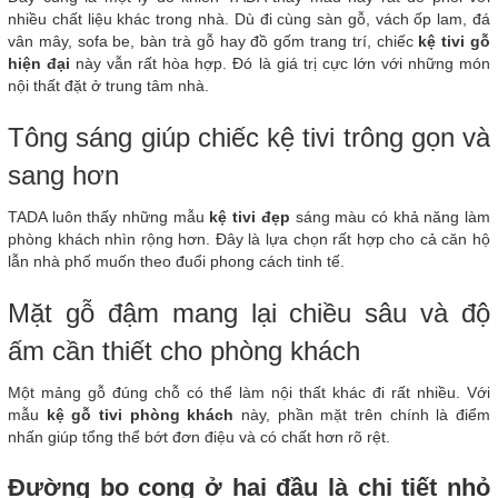
nhiều chất liệu khác trong nhà. Dù đi cùng sàn gỗ, vách ốp lam, đá
vân mây, sofa be, bàn trà gỗ hay đồ gốm trang trí, chiếc
kệ tivi gỗ
hiện đại
này vẫn rất hòa hợp. Đó là giá trị cực lớn với những món
nội thất đặt ở trung tâm nhà.
Tông sáng giúp chiếc kệ tivi trông gọn và
sang hơn
TADA luôn thấy những mẫu
kệ tivi đẹp
sáng màu có khả năng làm
phòng khách nhìn rộng hơn. Đây là lựa chọn rất hợp cho cả căn hộ
lẫn nhà phố muốn theo đuổi phong cách tinh tế.
Mặt gỗ đậm mang lại chiều sâu và độ
ấm cần thiết cho phòng khách
Một mảng gỗ đúng chỗ có thể làm nội thất khác đi rất nhiều. Với
mẫu
kệ gỗ tivi phòng khách
này, phần mặt trên chính là điểm
nhấn giúp tổng thể bớt đơn điệu và có chất hơn rõ rệt.
Đường bo cong ở hai đầu là chi tiết nhỏ