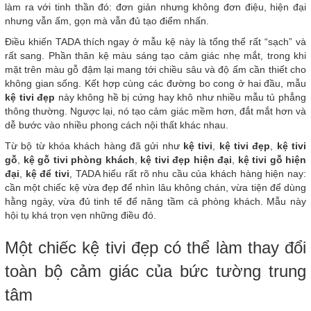
làm ra với tinh thần đó: đơn giản nhưng không đơn điệu, hiện đại
nhưng vẫn ấm, gọn mà vẫn đủ tạo điểm nhấn.
Điều khiến TADA thích ngay ở mẫu kệ này là tổng thể rất “sạch” và
rất sang. Phần thân kệ màu sáng tạo cảm giác nhẹ mắt, trong khi
mặt trên màu gỗ đậm lại mang tới chiều sâu và độ ấm cần thiết cho
không gian sống. Kết hợp cùng các đường bo cong ở hai đầu, mẫu
kệ tivi đẹp
này không hề bị cứng hay khô như nhiều mẫu tủ phẳng
thông thường. Ngược lại, nó tạo cảm giác mềm hơn, đắt mắt hơn và
dễ bước vào nhiều phong cách nội thất khác nhau.
Từ bộ từ khóa khách hàng đã gửi như
kệ tivi
,
kệ tivi đẹp
,
kệ tivi
gỗ
,
kệ gỗ tivi phòng khách
,
kệ tivi đẹp hiện đại
,
kệ tivi gỗ hiện
đại
,
kệ để tivi
, TADA hiểu rất rõ nhu cầu của khách hàng hiện nay:
cần một chiếc kệ vừa đẹp để nhìn lâu không chán, vừa tiện để dùng
hằng ngày, vừa đủ tinh tế để nâng tầm cả phòng khách. Mẫu này
hội tụ khá trọn vẹn những điều đó.
Một chiếc kệ tivi đẹp có thể làm thay đổi
toàn bộ cảm giác của bức tường trung
tâm