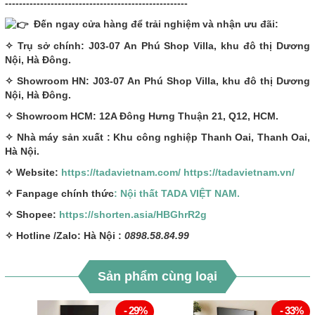
----------------------------------------------------
Đến ngay cửa hàng để trải nghiệm và nhận ưu đãi:
✧ Trụ sở chính: J03-07 An Phú Shop Villa, khu đô thị Dương
Nội, Hà Đông.
✧ Showroom HN: J03-07 An Phú Shop Villa, khu đô thị Dương
Nội, Hà Đông.
✧ Showroom HCM: 12A Đông Hưng Thuận 21, Q12, HCM.
✧ Nhà máy sản xuất : Khu công nghiệp Thanh Oai, Thanh Oai,
Hà Nội.
✧ Website:
https://tadavietnam.com/
https://tadavietnam.vn/
✧ Fanpage chính thức
: Nội thất TADA VIỆT NAM.
✧ Shopee:
https://shorten.asia/HBGhrR2g
✧ Hotline /Zalo: Hà Nội :
0898.58.84.99
Sản phẩm cùng loại
- 29%
- 33%