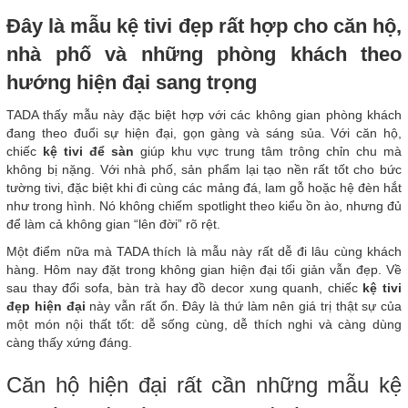
Đây là mẫu kệ tivi đẹp rất hợp cho căn hộ,
nhà phố và những phòng khách theo
hướng hiện đại sang trọng
TADA thấy mẫu này đặc biệt hợp với các không gian phòng khách
đang theo đuổi sự hiện đại, gọn gàng và sáng sủa. Với căn hộ,
chiếc
kệ tivi để sàn
giúp khu vực trung tâm trông chỉn chu mà
không bị nặng. Với nhà phố, sản phẩm lại tạo nền rất tốt cho bức
tường tivi, đặc biệt khi đi cùng các mảng đá, lam gỗ hoặc hệ đèn hắt
như trong hình. Nó không chiếm spotlight theo kiểu ồn ào, nhưng đủ
để làm cả không gian “lên đời” rõ rệt.
Một điểm nữa mà TADA thích là mẫu này rất dễ đi lâu cùng khách
hàng. Hôm nay đặt trong không gian hiện đại tối giản vẫn đẹp. Về
sau thay đổi sofa, bàn trà hay đồ decor xung quanh, chiếc
kệ tivi
đẹp hiện đại
này vẫn rất ổn. Đây là thứ làm nên giá trị thật sự của
một món nội thất tốt: dễ sống cùng, dễ thích nghi và càng dùng
càng thấy xứng đáng.
Căn hộ hiện đại rất cần những mẫu kệ