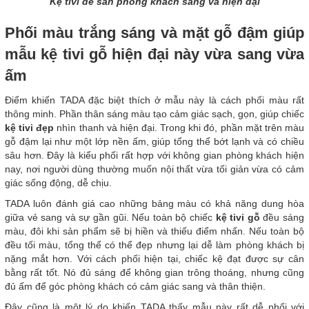
Kệ tivi để sàn phòng khách sang và hiện đại
Phối màu trắng sáng và mặt gỗ đậm giúp
mẫu kệ tivi gỗ hiện đại này vừa sang vừa
ấm
Điểm khiến TADA đặc biệt thích ở mẫu này là cách phối màu rất
thông minh. Phần thân sáng màu tạo cảm giác sạch, gọn, giúp chiếc
kệ tivi đẹp
nhìn thanh và hiện đại. Trong khi đó, phần mặt trên màu
gỗ đậm lại như một lớp nền ấm, giúp tổng thể bớt lạnh và có chiều
sâu hơn. Đây là kiểu phối rất hợp với không gian phòng khách hiện
nay, nơi người dùng thường muốn nội thất vừa tối giản vừa có cảm
giác sống động, dễ chịu.
TADA luôn đánh giá cao những bảng màu có khả năng dung hòa
giữa vẻ sang và sự gần gũi. Nếu toàn bộ chiếc
kệ tivi gỗ
đều sáng
màu, đôi khi sản phẩm sẽ bị hiền và thiếu điểm nhấn. Nếu toàn bộ
đều tối màu, tổng thể có thể đẹp nhưng lại dễ làm phòng khách bị
nặng mắt hơn. Với cách phối hiện tại, chiếc kệ đạt được sự cân
bằng rất tốt. Nó đủ sáng để không gian trông thoáng, nhưng cũng
đủ ấm để góc phòng khách có cảm giác sang và thân thiện.
Đây cũng là một lý do khiến TADA thấy mẫu này rất dễ phối với