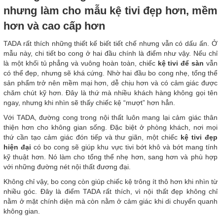
nhưng làm cho mẫu kệ tivi đẹp hơn, mềm
hơn và cao cấp hơn
TADA rất thích những thiết kế biết tiết chế nhưng vẫn có dấu ấn. Ở
mẫu này, chi tiết bo cong ở hai đầu chính là điểm như vậy. Nếu chỉ
là một khối tủ phẳng và vuông hoàn toàn, chiếc
kệ tivi để sàn
vẫn
có thể đẹp, nhưng sẽ khá cứng. Nhờ hai đầu bo cong nhẹ, tổng thể
sản phẩm trở nên mềm mại hơn, dễ chịu hơn và có cảm giác được
chăm chút kỹ hơn. Đây là thứ mà nhiều khách hàng không gọi tên
ngay, nhưng khi nhìn sẽ thấy chiếc kệ “mượt” hơn hẳn.
Với TADA, đường cong trong nội thất luôn mang lại cảm giác thân
thiện hơn cho không gian sống. Đặc biệt ở phòng khách, nơi mọi
thứ cần tạo cảm giác đón tiếp và thư giãn, một chiếc
kệ tivi đẹp
hiện đại
có bo cong sẽ giúp khu vực tivi bớt khô và bớt mang tính
kỹ thuật hơn. Nó làm cho tổng thể nhẹ hơn, sang hơn và phù hợp
với những đường nét nội thất đương đại.
Không chỉ vậy, bo cong còn giúp chiếc kệ trông ít thô hơn khi nhìn từ
nhiều góc. Đây là điểm TADA rất thích, vì nội thất đẹp không chỉ
nằm ở mặt chính diện mà còn nằm ở cảm giác khi di chuyển quanh
không gian.