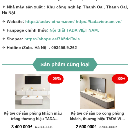
✧ Nhà máy sản xuất : Khu công nghiệp Thanh Oai, Thanh Oai,
Hà Nội.
✧ Website:
https://tadavietnam.com/
https://tadavietnam.vn/
✧ Fanpage chính thức
: Nội thất TADA VIỆT NAM.
✧ Shopee:
https://shope.ee/7A5tIdTwls
✧ Hotline /Zalo: Hà Nội : 093456.9.262
Sản phẩm cùng loại
- 29%
- 33%
Kệ tivi để sàn phòng khách màu
Kệ tivi để sàn bo cong phòng
trắng thương hiệu TADA
khách, thương hiệu TADA Việt
VIETNAM- TDTV886
Nam TDTV04
3.400.000₫
2.600.000₫
4.780.000₫
3.900.000₫