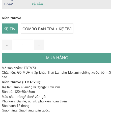
Loại:
kệ sàn
Kích thước
KỆ TIVI
COMBO BÀN TRÀ + KỆ TIVI
-
+
MUA HÀNG
Mã sản phẩm: TDTV73
Chất liệu: Gỗ MDF nhập khẩu Thái Lan phủ Melamin chống xước bề mặt
cao.
Kích thước (D x R x C):
K
ệ tivi: 1m60- 2m2 ( Di động)x35x40cm
Bàn trà: 120x60x45cm
trắng/ đen/ vân gỗ
Màu sắc:
Phụ kiện: Bản lề, ốc vít, phụ kiện hoàn thiện
Bảo hành:12 tháng
Giao hàng: Giao hàng toàn quốc.