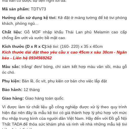
mà vẫn có được sự tiện nghi tối đa.
Mã sản phẩm:
TDTV73
Hướng dẫn sử dụng kệ tivi:
Kê đặt ở mảng tường để kệ tivi phòng
khách, phòng ngủ...
Chất liệu:
Gỗ MDF nhập khẩu Thái Lan phủ Melamin cao cấp
chống ẩm ướt và xước bề mặt cao.
Kích thước (D x R x C):
kệ tivi: (160- 220) x 35 x 40cm
Kích thước dài đặt theo yêu cầu x cao 45cm x sâu 30cm - Ngăn
kéo - Liên hệ 0934569262
Màu sắc:
trắng/ đen/ bóng, chì xám kết hợp màu vân sồi, màu gỗ
óc chó.
Phụ kiện:
Bản lề, ốc vít, phụ kiện cơ bản cho việc lắp đặt
Bảo hành:
12 tháng
Giao hàng:
Giao hàng toàn quốc.
Vì
được làm từ chất liệu gỗ công nghiệp được xử lý theo quy trình
hiện đại nên đây là mẫu kệ tivi có giá thành hợp lý phù hợp với mức
thu nhập trung bình của người dân Việt Nam. Hãy đến với Đồ gỗ Nội
Thất TADA để thỏa sức khám phá và rinh về nhà những mẫu kệ tivi