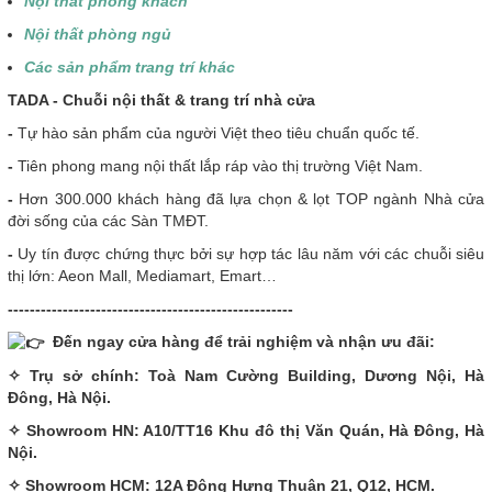
Nội thất phòng khách
Nội thất phòng ngủ
Các sản phẩm trang trí khác
T
ADA - Chuỗi nội thất & trang trí nhà cửa
-
Tự hào sản phẩm của người Việt theo tiêu chuẩn quốc tế.
-
Tiên phong mang nội thất lắp ráp vào thị trường Việt Nam.
-
Hơn 300.000 khách hàng đã lựa chọn & lọt TOP ngành Nhà cửa
đời sống của các Sàn TMĐT.
-
Uy tín được chứng thực bởi sự hợp tác lâu năm với các chuỗi siêu
thị lớn: Aeon Mall, Mediamart, Emart…
----------------------------------------------------
Đến ngay cửa hàng để trải nghiệm và nhận ưu đãi:
✧ Trụ sở chính: Toà Nam Cường Building, Dương Nội, Hà
Đông, Hà Nội.
✧ Showroom HN: A10/TT16 Khu đô thị Văn Quán, Hà Đông, Hà
Nội.
✧ Showroom HCM: 12A Đông Hưng Thuận 21, Q12, HCM.