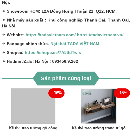
Nội.
✧ Showroom HCM: 12A Đông Hưng Thuận 21, Q12, HCM.
✧ Nhà máy sản xuất : Khu công nghiệp Thanh Oai, Thanh Oai,
Hà Nội.
✧ Website:
https://tadavietnam.com/
https://tadavietnam.vn/
✧ Fanpage chính thức
: Nội thất TADA VIỆT NAM.
✧ Shopee:
https://shope.ee/7A5tIdTwls
✧ Hotline /Zalo: Hà Nội : 093456.9.262
Sản phẩm cùng loại
- 16%
- 15%
Kệ tivi treo tường gỗ công
Kệ tivi treo tường trang trí gỗ