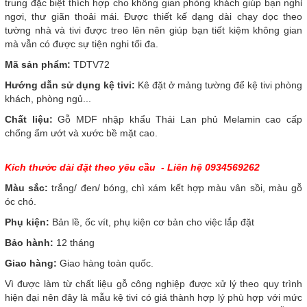
trung đặc biệt thích hợp cho không gian phòng khách giúp bạn nghỉ
ngơi, thư giãn thoải mái. Được thiết kế dạng dài chạy dọc theo
tường nhà và tivi được treo lên nên giúp bạn tiết kiệm không gian
mà vẫn có được sự tiện nghi tối đa.
Mã sản phẩm:
TDTV72
Hướng dẫn sử dụng kệ tivi:
Kê đặt ở mảng tường để kệ tivi phòng
khách, phòng ngủ...
Chất liệu:
Gỗ MDF nhập khẩu Thái Lan phủ Melamin cao cấp
chống ẩm ướt và xước bề mặt cao.
Kích thước dài đặt theo yêu cầu - Liên hệ 0934569262
Màu sắc:
trắng/ đen/ bóng, chì xám kết hợp màu vân sồi, màu gỗ
óc chó.
Phụ kiện:
Bản lề, ốc vít, phụ kiện cơ bản cho việc lắp đặt
Bảo hành:
12 tháng
Giao hàng:
Giao hàng toàn quốc.
Vì
được làm từ chất liệu gỗ công nghiệp được xử lý theo quy trình
hiện đại nên đây là mẫu kệ tivi có giá thành hợp lý phù hợp với mức