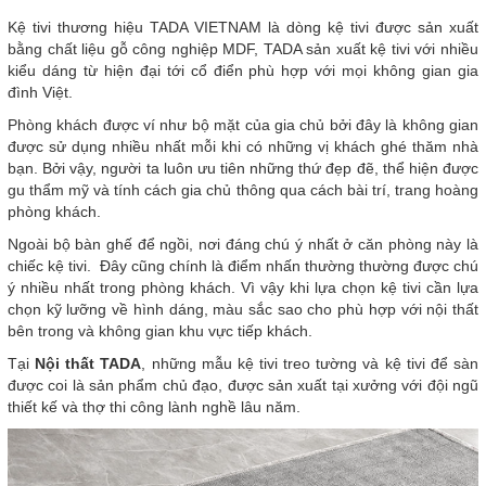
Kệ tivi thương hiệu TADA VIETNAM là dòng kệ tivi được sản xuất
bằng chất liệu gỗ công nghiệp MDF, TADA sản xuất kệ tivi với nhiều
kiểu dáng từ hiện đại tới cổ điển phù hợp với mọi không gian gia
đình Việt.
Phòng khách được ví như bộ mặt của gia chủ bởi đây là không gian
được sử dụng nhiều nhất mỗi khi có những vị khách ghé thăm nhà
bạn. Bởi vậy, người ta luôn ưu tiên những thứ đẹp đẽ, thể hiện được
gu thẩm mỹ và tính cách gia chủ thông qua cách bài trí, trang hoàng
phòng khách.
Ngoài bộ bàn ghế để ngồi, nơi đáng chú ý nhất ở căn phòng này là
chiếc kệ tivi. Đây cũng chính là điểm nhấn thường thường được chú
ý nhiều nhất trong phòng khách. Vì vậy khi lựa chọn kệ tivi cần lựa
chọn kỹ lưỡng về hình dáng, màu sắc sao cho phù hợp với nội thất
bên trong và không gian khu vực tiếp khách.
Tại
Nội thất TADA
, những mẫu kệ tivi treo tường và kệ tivi để sàn
được coi là sản phẩm chủ đạo, được sản xuất tại xưởng với đội ngũ
thiết kế và thợ thi công lành nghề lâu năm.