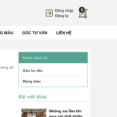
0
Đăng nhập
Đăng ký
G MÀU
GÓC TƯ VẤN
LIÊN HỆ
Danh mục tin
riêng sẽ
Góc tư vấn
Bảng màu
Bài viết khác
Những sai lầm khi
mua nội thất khiến