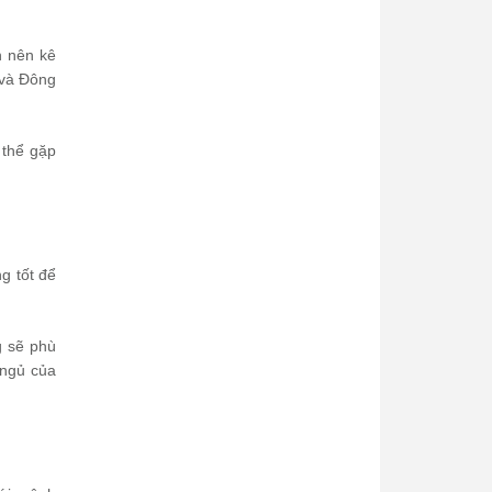
n nên kê
 và Đông
 thể gặp
g tốt để
g sẽ phù
 ngủ của