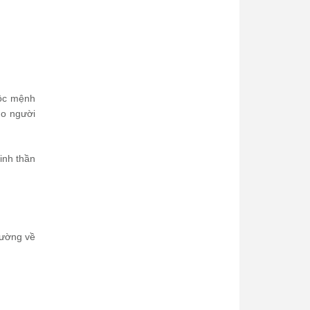
uộc mệnh
ho người
tinh thần
iường về