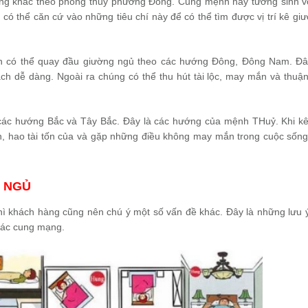
ơng khắc theo phong thuỷ phương Đông. Cung mệnh này tương sinh 
ó thể căn cứ vào những tiêu chí này để có thể tìm được vị trí kê gi
 có thể quay đầu giường ngủ theo các hướng Đông, Đông Nam. Đâ
h dễ dàng. Ngoài ra chúng có thể thu hút tài lộc, may mắn và thuận
ác hướng Bắc và Tây Bắc. Đây là các hướng của mệnh THuỷ. Khi k
n, hao tài tốn của và gặp những điều không may mắn trong cuộc sốn
G NGỦ
 thì khách hàng cũng nên chú ý một số vấn đề khác. Đây là những lưu 
các cung mạng.