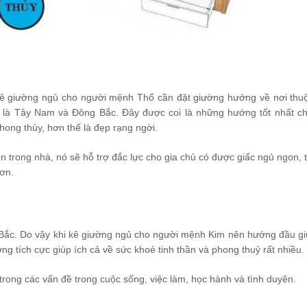
 kê giường ngủ cho người mệnh Thổ cần đặt giường hướng về nơi th
à Tây Nam và Đông Bắc. Đây được coi là những hướng tốt nhất c
ong thủy, hơn thế là đẹp rạng ngời.
ên trong nhà, nó sẽ hỗ trợ đắc lực cho gia chủ có được giấc ngủ ngon, 
hơn.
ắc. Do vậy khi kê giường ngủ cho người mệnh Kim nên hướng đầu g
g tích cực giúp ích cả về sức khoẻ tinh thần và phong thuỷ rất nhiều.
rong các vấn đề trong cuộc sống, việc làm, học hành và tình duyên.