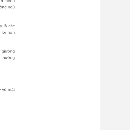
với mệnh
ường ngủ
y là các
 lợi hơn
ê giường
g thường
ý về mặt