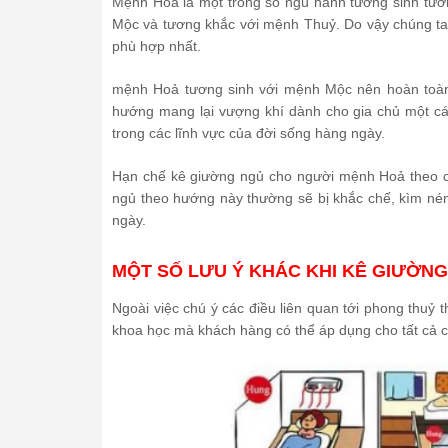
Mệnh Hoả là một trong số ngũ hành tương sinh tư
Mộc và tương khắc với mệnh Thuỷ. Do vậy chúng ta c
phù hợp nhất.
mệnh Hoả tương sinh với mệnh Mộc nên hoàn toàn
hướng mang lại vượng khí dành cho gia chủ một các
trong các lĩnh vực của đời sống hàng ngày.
Hạn chế kê giường ngủ cho người mệnh Hoả theo c
ngủ theo hướng này thường sẽ bị khắc chế, kìm né
ngày.
MỘT SỐ LƯU Ý KHÁC KHI KÊ GIƯỜN
Ngoài việc chú ý các điều liên quan tới phong thuỷ
khoa học mà khách hàng có thể áp dụng cho tất cả 